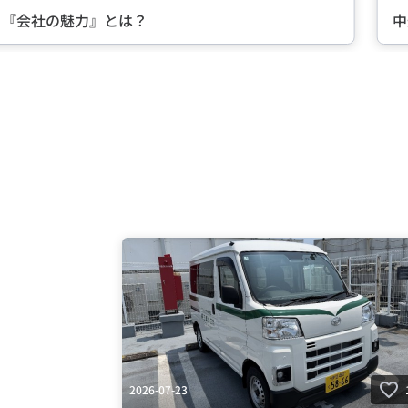
る『会社の魅力』とは？
中
Item
2
of
5
2026-07-23