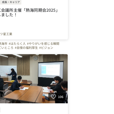
成長・キャリア
会議所主催「熱海同期会2025」
しました！
ツ星工業
熱海市
#はたらく人
#やりがいを感じる瞬間
ごいところ
#自慢の福利厚生
#ビジョン
ップ
#建設業
#管工事
#施工管理
#配管工
のづくり
#離職防止
#経験者
#未経験者
Uターン
#株式会社三ツ星工業
#三ツ星工業
会議所
#モチベーションアップ
#同期会
える会社の雰囲気
#会社の推しポイント
#設備
ート
#成長実感
106