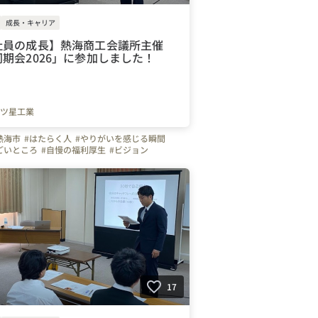
成長・キャリア
社員の成長】熱海商工会議所主催
期会2026」に参加しました！
ツ星工業
熱海市
#はたらく人
#やりがいを感じる瞬間
ごいところ
#自慢の福利厚生
#ビジョン
ップ
#建設業
#管工事
#施工管理
#配管工
のづくり
#離職防止
#経験者
#未経験者
Uターン
#株式会社三ツ星工業
#三ツ星工業
会議所
#モチベーションアップ
#同期会
える会社の雰囲気
#会社の推しポイント
#設備
ート
#成長実感
17