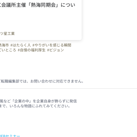
工会議所主催「熱海同期会」につい
ツ星工業
熱海市
#はたらく人
#やりがいを感じる瞬間
ごいところ
#自慢の福利厚生
#ビジョン
ップ
#建設業
#管工事
#施工管理
#配管工
のづくり
#離職防止
#経験者
#未経験者
Uターン
#成長実感
ビ転職編集部では、お問い合わせに対応できません。
、社風など「企業の中」を企業自身が飾らずに発信
まで、いろんな物語にふれてみてください。
WEBセミナー