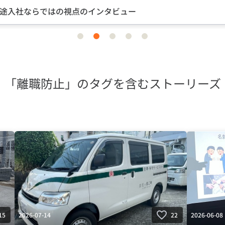
途入社ならではの視点のインタビュー
item
item
item
item
item
0
1
2
3
4
「離職防止」のタグを含むストーリーズ
2026-07-14
2026-06-08
15
22