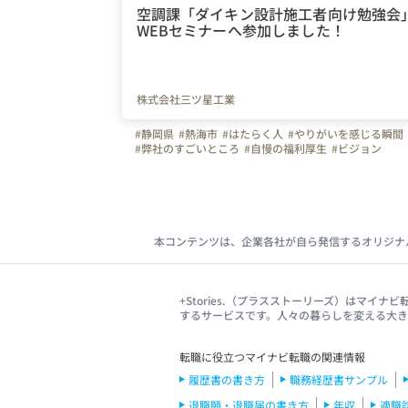
空調課「ダイキン設計施工者向け勉強会
WEBセミナーへ参加しました！
株式会社三ツ星工業
#静岡県
#熱海市
#はたらく人
#やりがいを感じる瞬間
#弊社のすごいところ
#自慢の福利厚生
#ビジョン
#スキルアップ
#建設業
#管工事
#施工管理
#配管工
#空調
#ものづくり
#離職防止
#経験者
#未経験者
#Iターン
#Uターン
#株式会社三ツ星工業
#三ツ星工業
#モチベーションアップ
#写真で伝える会社の雰囲気
#会社の推しポイント
#セミナー
#勉強会
#研修レポー
#成長実感
#オフィスを紹介します
本コンテンツは、企業各社が自ら発信するオリジナ
+Stories.（プラスストーリーズ）はマ
するサービスです。人々の暮らしを変える大
転職に役立つマイナビ転職の関連情報
履歴書の書き方
職務経歴書サンプル
退職願・退職届の書き方
年収
適職