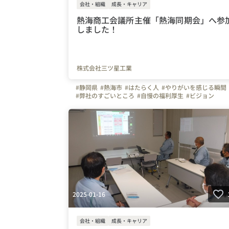
会社・組織
成長・キャリア
熱海商工会議所主催「熱海同期会」へ参
しました！
株式会社三ツ星工業
#静岡県
#熱海市
#はたらく人
#やりがいを感じる瞬間
#弊社のすごいところ
#自慢の福利厚生
#ビジョン
#スキルアップ
#建設業
#管工事
#施工管理
#配管工
#空調
#ものづくり
#離職防止
#経験者
#未経験者
#Iターン
#Uターン
#株式会社三ツ星工業
#三ツ星工業
#熱海商工会議所
#モチベーションアップ
#同期会
#写真で伝える会社の雰囲気
#会社の推しポイント
#設
#研修レポート
#成長実感
2025-01-16
会社・組織
成長・キャリア