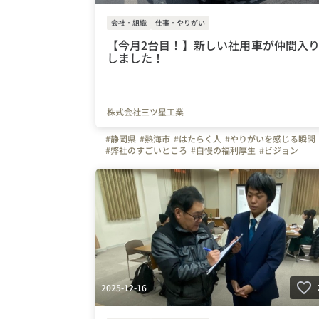
会社・組織
仕事・やりがい
【今月2台目！】新しい社用車が仲間入
しました！
株式会社三ツ星工業
#静岡県
#熱海市
#はたらく人
#やりがいを感じる瞬間
#弊社のすごいところ
#自慢の福利厚生
#ビジョン
#スキルアップ
#建設業
#管工事
#施工管理
#配管工
#空調
#ものづくり
#離職防止
#経験者
#未経験者
#Iターン
#Uターン
#株式会社三ツ星工業
#三ツ星工業
#熱海商工会議所
#モチベーションアップ
#同期会
#写真で伝える会社の雰囲気
#会社の推しポイント
#設
#研修レポート
2025-12-16