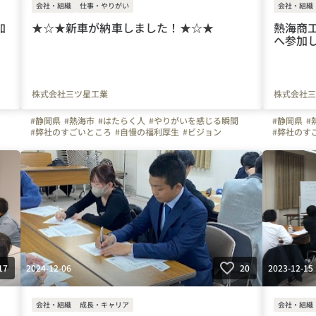
会社・組織
仕事・やりがい
会社・組織
加
★☆★新車が納車しました！★☆★
熱海商工
へ参加
株式会社三ツ星工業
株式会社三
#静岡県
#熱海市
#はたらく人
#やりがいを感じる瞬間
#静岡県
#
#弊社のすごいところ
#自慢の福利厚生
#ビジョン
#弊社のす
#スキルアップ
#建設業
#管工事
#施工管理
#配管工
#スキルア
#空調
#ものづくり
#離職防止
#経験者
#未経験者
#空調
#も
#Iターン
#Uターン
#株式会社三ツ星工業
#三ツ星工業
#Iターン
#
#熱海商工会議所
#モチベーションアップ
#同期会
#熱海商工
備
#写真で伝える会社の雰囲気
#会社の推しポイント
#設備
#写真で伝
#研修レポート
#研修レポ
2024-12-06
2023-12-15
17
20
会社・組織
成長・キャリア
会社・組織