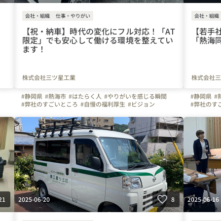
会社・組織
仕事・やりがい
会社・組織
り
【祝・納車】時代の変化にフル対応！「AT
【若手
限定」でも安心して働ける環境を整えてい
「熱海同
ます！
株式会社三ツ星工業
株式会社三
#静岡県
#熱海市
#はたらく人
#やりがいを感じる瞬間
#静岡県
#
#弊社のすごいところ
#自慢の福利厚生
#ビジョン
#弊社のす
#スキルアップ
#建設業
#管工事
#施工管理
#配管工
#スキルア
#空調
#ものづくり
#離職防止
#経験者
#未経験者
#空調
#も
#Iターン
#Uターン
#株式会社三ツ星工業
#三ツ星工業
#Iターン
#
#熱海商工会議所
#モチベーションアップ
#同期会
#熱海商工
備
#写真で伝える会社の雰囲気
#会社の推しポイント
#設備
#写真で伝
#研修レポート
#研修レポ
2025-06-20
2025-06-16
21
8