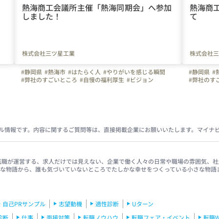
」
熱海商工会議所主催「熱海同期会」へ参加
熱海商
しました！
て
株式会社三ツ星工業
株式会社三
#静岡県
#熱海市
#はたらく人
#やりがいを感じる瞬間
#静岡県
#
#弊社のすごいところ
#自慢の福利厚生
#ビジョン
#弊社のす
#スキルアップ
#建設業
#管工事
#施工管理
#配管工
#スキルア
#空調
#ものづくり
#離職防止
#経験者
#未経験者
#空調
#も
#Iターン
#Uターン
#株式会社三ツ星工業
#三ツ星工業
#Iターン
#
#熱海商工会議所
#モチベーションアップ
#同期会
ト
#写真で伝える会社の雰囲気
#会社の推しポイント
#設備
#研修レポート
#成長実感
ル情報です。内容に関するご質問等は、直接掲載企業にお願いいたします。マイナ
イナビ転職が運営する、求人だけでは見えない、企業で働く人々の日常や職場の雰囲気
きな物語から、誰も気づいていないところでたしかな幸せをつくっている小さな物語
自己PRサンプル
志望動機
適性診断
Uターン
診断
仕事
面接対策
転職ノウハウ
転職フェア・イベント
転職