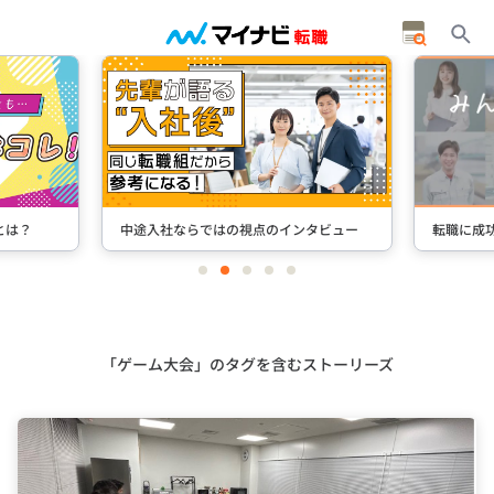
とは？
中途入社ならではの視点のインタビュー
転職に成
item
item
item
item
item
0
1
2
3
4
Item
2
of
5
「ゲーム大会」のタグを含むストーリーズ