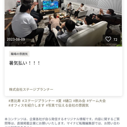
2023-08-09
72
職場の雰囲気
暑気払い！！！
株式会社ステージプランナー
#恵比寿
#ステージプランナー
#夏
#樋口
#飲み会
#ゲーム大会
#オフィスを紹介します
#写真で伝える会社の雰囲気
#会社の推しポイント
本コンテンツは、企業各社が自ら発信するオリジナル情報です。内容に関するご質
問等は、直接掲載企業にお願いいたします。マイナビ転職編集部では、お問い合わ