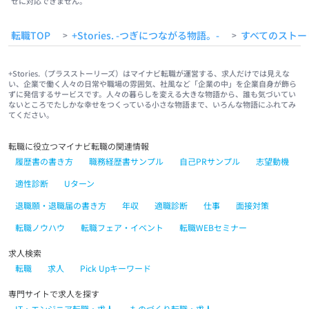
せに対応できません。
転職TOP
+Stories. -つぎにつながる物語。-
すべてのストー
>
>
+Stories.（プラスストーリーズ）はマイナビ転職が運営する、求人だけでは見えな
い、企業で働く人々の日常や職場の雰囲気、社風など「企業の中」を企業自身が飾ら
ずに発信するサービスです。人々の暮らしを変える大きな物語から、誰も気づいてい
ないところでたしかな幸せをつくっている小さな物語まで、いろんな物語にふれてみ
てください。
転職に役立つマイナビ転職の関連情報
履歴書の書き方
職務経歴書サンプル
自己PRサンプル
志望動機
適性診断
Uターン
退職願・退職届の書き方
年収
適職診断
仕事
面接対策
転職ノウハウ
転職フェア・イベント
転職WEBセミナー
求人検索
転職
求人
Pick Upキーワード
専門サイトで求人を探す
IT・エンジニア転職・求人
ものづくり転職・求人