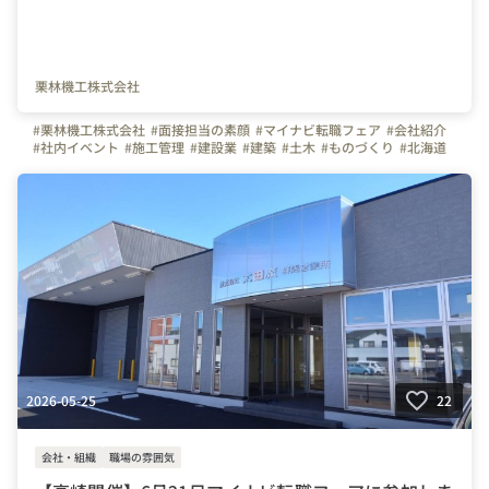
栗林機工株式会社
#栗林機工株式会社
#面接担当の素顔
#マイナビ転職フェア
#会社紹介
#社内イベント
#施工管理
#建設業
#建築
#土木
#ものづくり
#北海道
2026-05-25
22
会社・組織
職場の雰囲気