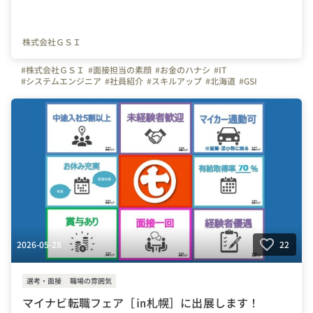
株式会社ＧＳＩ
#株式会社ＧＳＩ
#面接担当の素顔
#お金のハナシ
#IT
#システムエンジニア
#社員紹介
#スキルアップ
#北海道
#GSI
#WEBシステム
#開発
#上場企業
#転勤なし
#未経験歓迎
#研修
#上流工程
#下流工程
#Java
#転職
#転職フェア
#マイナビ転職フェア
2026-05-28
22
選考・面接
職場の雰囲気
マイナビ転職フェア［㏌札幌］に出展します！