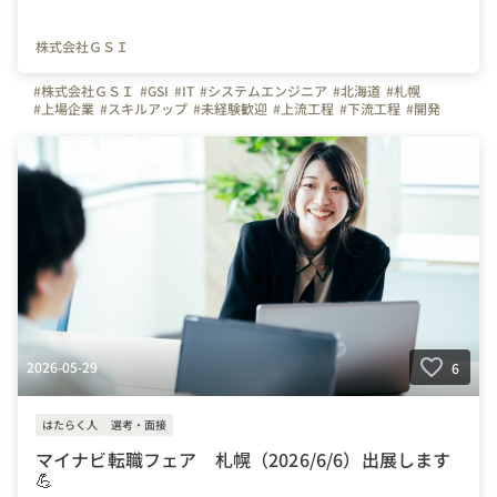
株式会社ＧＳＩ
#株式会社ＧＳＩ
#GSI
#IT
#システムエンジニア
#北海道
#札幌
#上場企業
#スキルアップ
#未経験歓迎
#上流工程
#下流工程
#開発
#転職
#転職フェア
#マイナビ転職フェア
#採用
2026-05-29
6
はたらく人
選考・面接
マイナビ転職フェア 札幌（2026/6/6）出展します
💪