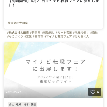
【高崎開催】6月21日マイナビ転職フェアに参加しま
す！
株式会社太田廣
#株式会社太田廣
#群馬県
#転勤無し
#ルート営業
#地元で働く
#商社
#ものづくり
#営業
#富岡市
#マイナビ転職フェア
#はたらく人
#面接担当の素顔
#未経験
2026-05-22
6
会社・組織
選考・面接