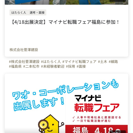
はたらく人
選考・面接
【4/18出展決定】マイナビ転職フェア福島に参加！
株式会社菅澤建設
#株式会社菅澤建設
#はたらく人
#マイナビ転職フェア
#土木
#線路
#福島県
#二本松市
#未経験者歓迎
#採用
#面接
#鉄道好きな人と繋がりたい