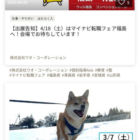
2026-04-06
5
仕事・やりがい
はたらく人
【出展告知】4/18（土）はマイナビ転職フェア福島
へ！会場でお待ちしています！
株式会社ワオ・コーポレーション
#株式会社ワオ・コーポレーション
#個別指導Axis
#教育
#塾
#マイナビ転職フェア
#福島県
#青森県
#岩手県
#宮城県
#山形県
#秋田県
#はたらく人