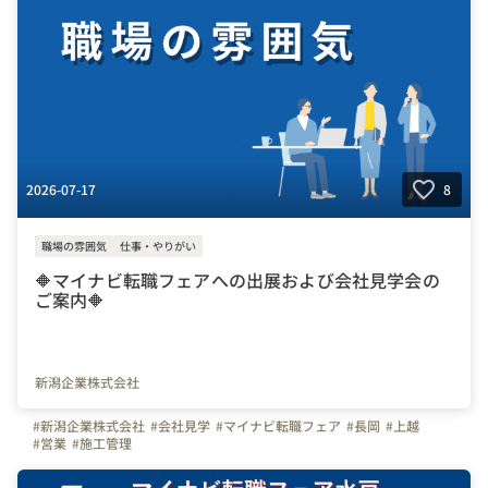
2026-07-17
8
職場の雰囲気
仕事・やりがい
🔶マイナビ転職フェアへの出展および会社見学会の
ご案内🔶
新潟企業株式会社
#新潟企業株式会社
#会社見学
#マイナビ転職フェア
#長岡
#上越
#営業
#施工管理