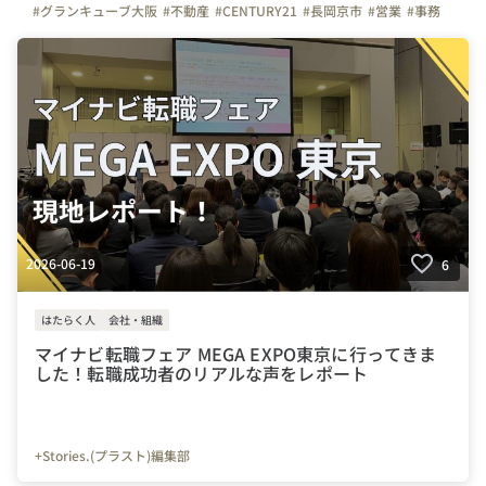
#グランキューブ大阪
#不動産
#CENTURY21
#長岡京市
#営業
#事務
#広報
#インタビュー
2026-06-19
6
はたらく人
会社・組織
マイナビ転職フェア MEGA EXPO東京に行ってきま
した！転職成功者のリアルな声をレポート
+Stories.(プラスト)編集部