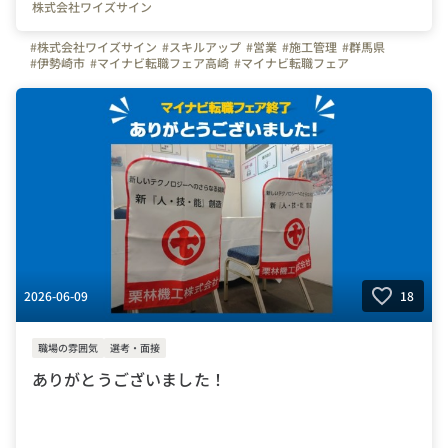
株式会社ワイズサイン
#株式会社ワイズサイン
#スキルアップ
#営業
#施工管理
#群馬県
#伊勢崎市
#マイナビ転職フェア高崎
#マイナビ転職フェア
#群馬で転職
#転職活動
2026-06-09
18
職場の雰囲気
選考・面接
ありがとうございました！