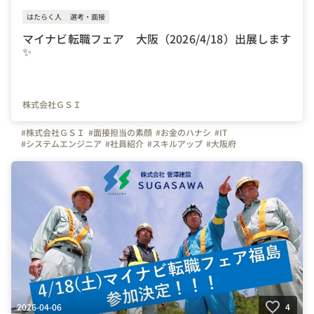
はたらく人
選考・面接
マイナビ転職フェア 大阪（2026/4/18）出展します
✨
株式会社ＧＳＩ
#株式会社ＧＳＩ
#面接担当の素顔
#お金のハナシ
#IT
#システムエンジニア
#社員紹介
#スキルアップ
#大阪府
#やりがいを感じる瞬間
#GSI
#WEBシステム
#開発
#上場企業
#転勤なし
#未経験歓迎
#研修
#上流工程
#下流工程
#Java
#転職
#転職フェア
#マイナビ転職フェア
2026-04-06
4