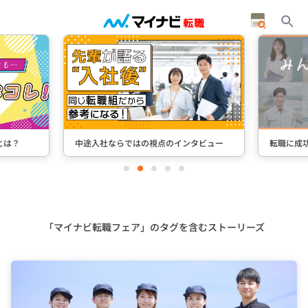
タビュー
転職に成功した先輩たちのインタビュー
＋Stori
item
item
item
item
item
0
1
2
3
4
Item
3
of
5
「マイナビ転職フェア」のタグを含むストーリーズ