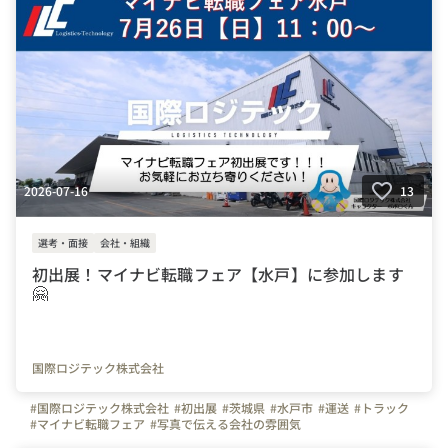
2026-07-16
13
選考・面接
会社・組織
初出展！マイナビ転職フェア【水戸】に参加します
🤗
国際ロジテック株式会社
#国際ロジテック株式会社
#初出展
#茨城県
#水戸市
#運送
#トラック
#マイナビ転職フェア
#写真で伝える会社の雰囲気