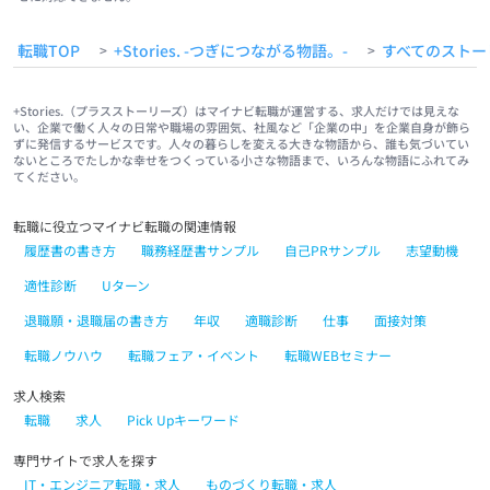
転職TOP
+Stories. -つぎにつながる物語。-
すべてのストー
>
>
+Stories.（プラスストーリーズ）はマイナビ転職が運営する、求人だけでは見えな
い、企業で働く人々の日常や職場の雰囲気、社風など「企業の中」を企業自身が飾ら
ずに発信するサービスです。人々の暮らしを変える大きな物語から、誰も気づいてい
ないところでたしかな幸せをつくっている小さな物語まで、いろんな物語にふれてみ
てください。
転職に役立つマイナビ転職の関連情報
履歴書の書き方
職務経歴書サンプル
自己PRサンプル
志望動機
適性診断
Uターン
退職願・退職届の書き方
年収
適職診断
仕事
面接対策
転職ノウハウ
転職フェア・イベント
転職WEBセミナー
求人検索
転職
求人
Pick Upキーワード
専門サイトで求人を探す
IT・エンジニア転職・求人
ものづくり転職・求人