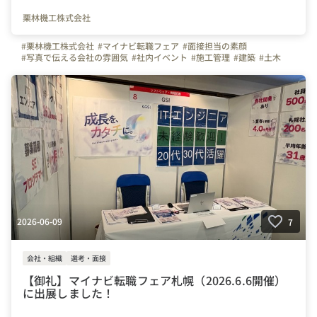
栗林機工株式会社
#栗林機工株式会社
#マイナビ転職フェア
#面接担当の素顔
#写真で伝える会社の雰囲気
#社内イベント
#施工管理
#建築
#土木
#ものづくり
#クレーンオペレーター
#北海道
2026-06-09
7
会社・組織
選考・面接
【御礼】マイナビ転職フェア札幌（2026.6.6開催）
に出展しました！