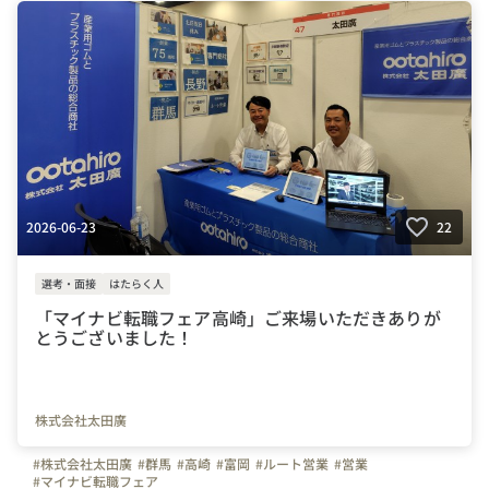
2026-06-23
22
選考・面接
はたらく人
「マイナビ転職フェア高崎」ご来場いただきありが
とうございました！
株式会社太田廣
#株式会社太田廣
#群馬
#高崎
#富岡
#ルート営業
#営業
#マイナビ転職フェア