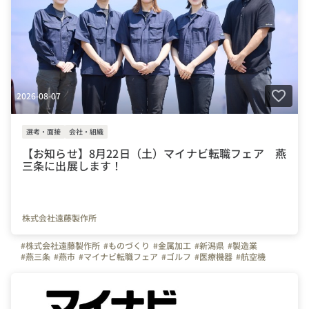
2026-08-07
選考・面接
会社・組織
【お知らせ】8月22日（土）マイナビ転職フェア 燕
三条に出展します！
株式会社遠藤製作所
#株式会社遠藤製作所
#ものづくり
#金属加工
#新潟県
#製造業
#燕三条
#燕市
#マイナビ転職フェア
#ゴルフ
#医療機器
#航空機