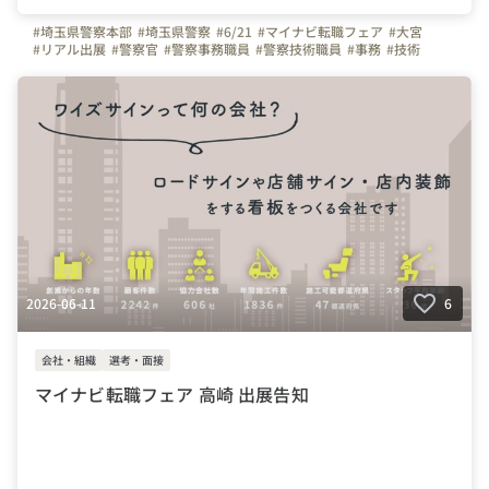
#埼玉県警察本部
#埼玉県警察
#6/21
#マイナビ転職フェア
#大宮
#リアル出展
#警察官
#警察事務職員
#警察技術職員
#事務
#技術
#転職
#埼玉県
2026-06-11
6
会社・組織
選考・面接
マイナビ転職フェア 高崎 出展告知