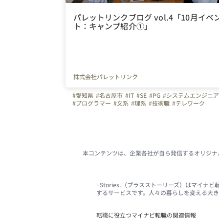
パレットリンクブログ vol.4「10月イベ
ト：キャンプ紹介①」
株式会社パレットリンク
#愛知県
#名古屋市
#IT
#SE
#PG
#システムエンジニア
#プログラマー
#文系
#理系
#技術職
#テレワーク
#土日休み
#日常
#イベント
#会社イベント
#キャンプ
#同好会
#キャンプ同好会
#社員紹介
#未経験募集
#経験者募集
#繋がりを大切に
#色とりどりの未来をIT
#パレットリンク
#パレットリンクブログ
#休日
#休日の過ごし方
#休日の様子
本コンテンツは、企業各社が自ら発信するオリジナ
+Stories.（プラスストーリーズ）はマ
するサービスです。人々の暮らしを変える大
転職に役立つマイナビ転職の関連情報