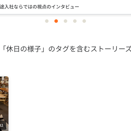
途入社ならではの視点のインタビュー
item
item
item
item
item
0
1
2
3
4
「休日の様子」のタグを含むストーリー
32