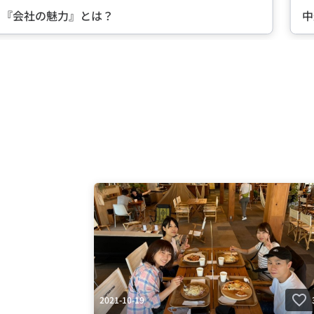
る『会社の魅力』とは？
中
Item
2
of
5
2021-10-19