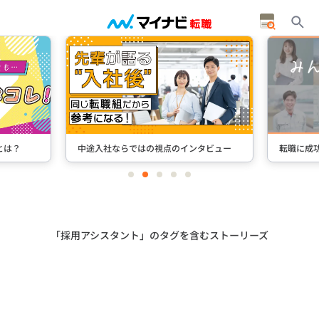
とは？
中途入社ならではの視点のインタビュー
転職に成
item
item
item
item
item
0
1
2
3
4
Item
2
of
5
「採用アシスタント」のタグを含むストーリーズ