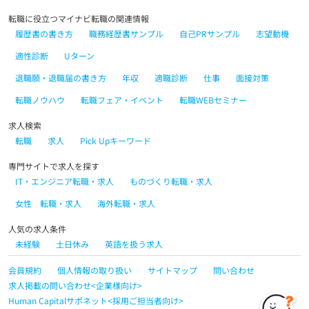
転職に役立つマイナビ転職の関連情報
履歴書の書き方
職務経歴書サンプル
自己PRサンプル
志望動機
適性診断
Uターン
退職願・退職届の書き方
年収
適職診断
仕事
面接対策
転職ノウハウ
転職フェア・イベント
転職WEBセミナー
求人検索
転職
求人
Pick Upキーワード
専門サイトで求人を探す
IT・エンジニア転職・求人
ものづくり転職・求人
女性 転職・求人
海外転職・求人
人気の求人条件
未経験
土日休み
英語を扱う求人
会員規約
個人情報の取り扱い
サイトマップ
問い合わせ
求人掲載の問い合わせ<企業様向け>
Human Capitalサポネット<採用ご担当者向け>