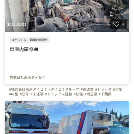
2025-02-03
4
はたらく人
職場の雰囲気
車庫内研修🚚
株式会社東京タイセイ
#株式会社東京タイセイ
#タイセイグループ
#運送業
#トラック
#大型
#中型
#研修
#未経験
#トラック未経験
#転職
#埼玉県
#千葉県