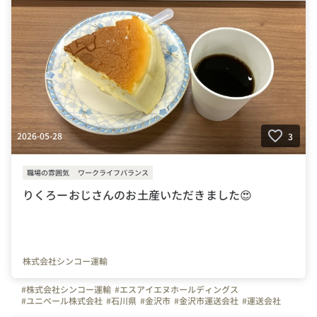
2026-05-28
3
職場の雰囲気
ワークライフバランス
りくろーおじさんのお土産いただきました😍
株式会社シンコー運輸
#株式会社シンコー運輸
#エスアイエヌホールディングス
#ユニベール株式会社
#石川県
#金沢市
#金沢市運送会社
#運送会社
#トラック
#トラックドライバー
#ドライバー募集
#運転手募集