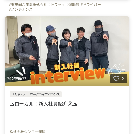
#栗東総合産業株式会社
#トラック
#運輸部
#ドライバー
#メンテナンス
2026-04-27
2
はたらく人
ワークライフバランス
🧢ローカル！新入社員紹介②🧢
株式会社シンコー運輸