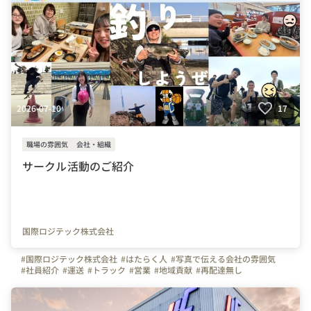
2026-07-10
17
職場の雰囲気
会社・組織
サークル活動のご紹介
国際ロジテック株式会社
#国際ロジテック株式会社
#はたらく人
#写真で伝える会社の雰囲気
#社員紹介
#運送
#トラック
#営業
#地域貢献
#再配達無し
#資格取得支援
#生協
#食品
#引越し
#茨城県
#栃木県
#サークル