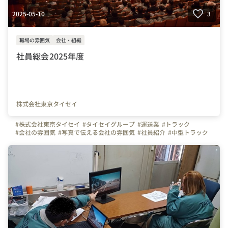
2025-05-10
3
職場の雰囲気
会社・組織
社員総会2025年度
株式会社東京タイセイ
#株式会社東京タイセイ
#タイセイグループ
#運送業
#トラック
#会社の雰囲気
#写真で伝える会社の雰囲気
#社員紹介
#中型トラック
#大型トラック
#社内行事
#社員総会