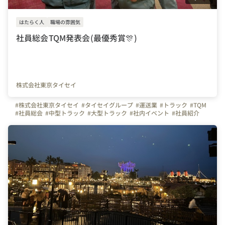
はたらく人
職場の雰囲気
社員総会TQM発表会(最優秀賞🎊)
株式会社東京タイセイ
#株式会社東京タイセイ
#タイセイグループ
#運送業
#トラック
#TQM
#社員総会
#中型トラック
#大型トラック
#社内イベント
#社員紹介