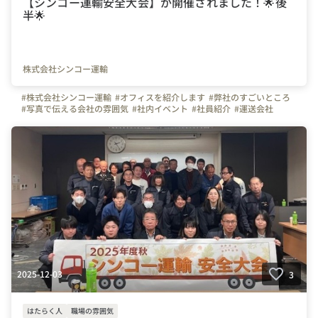
【シンコー運輸安全大会】が開催されました！🌟後
半🌟
株式会社シンコー運輸
#株式会社シンコー運輸
#オフィスを紹介します
#弊社のすごいところ
#写真で伝える会社の雰囲気
#社内イベント
#社員紹介
#運送会社
#トラックドライバー
#トラック
#石川県
#金沢市
#エスアイエヌホールディングス
#ユニベール
#長距離ドライバー
#ドライバー募集
2025-12-03
3
はたらく人
職場の雰囲気