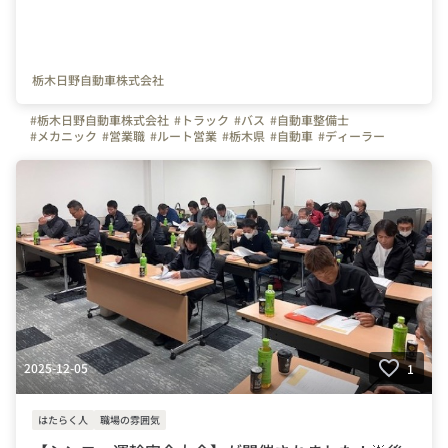
栃木日野自動車株式会社
#栃木日野自動車株式会社
#トラック
#バス
#自動車整備士
#メカニック
#営業職
#ルート営業
#栃木県
#自動車
#ディーラー
2025-12-05
1
はたらく人
職場の雰囲気