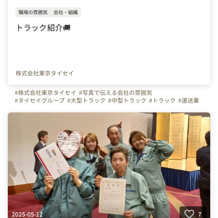
職場の雰囲気
会社・組織
トラック紹介🚚
株式会社東京タイセイ
#株式会社東京タイセイ
#写真で伝える会社の雰囲気
#タイセイグループ
#大型トラック
#中型トラック
#トラック
#運送業
#新車
#埼玉県
#三芳町
2025-05-12
7