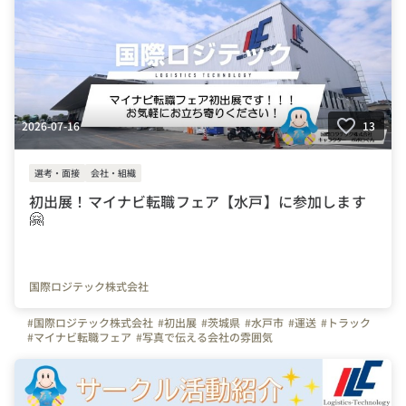
2026-07-16
13
選考・面接
会社・組織
初出展！マイナビ転職フェア【水戸】に参加します
🤗
国際ロジテック株式会社
#国際ロジテック株式会社
#初出展
#茨城県
#水戸市
#運送
#トラック
#マイナビ転職フェア
#写真で伝える会社の雰囲気