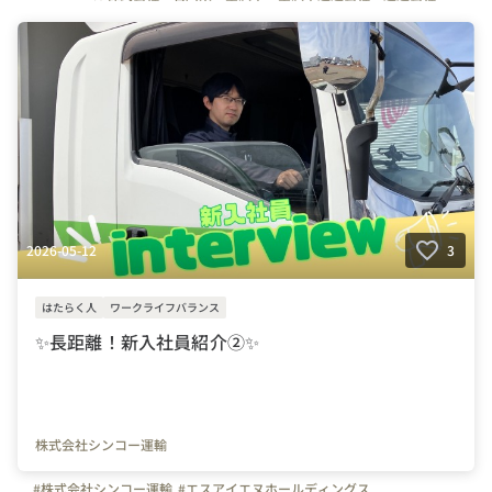
#トラック
#トラックドライバー
#ドライバー募集
#運転手募集
#運転手
#はたらく人
#写真で伝える会社の雰囲気
#休日
#面接担当の素顔
#社員紹介
2026-05-12
3
はたらく人
ワークライフバランス
✨長距離！新入社員紹介②✨
株式会社シンコー運輸
#株式会社シンコー運輸
#エスアイエヌホールディングス