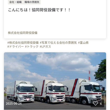
会社・組織
職場の雰囲気
こんにちは！協同荷役設備です！！
株式会社協同荷役設備
#株式会社協同荷役設備
#写真で伝える会社の雰囲気
#富山県
#ドライバー
#トラック
#LPガス
2025-06-24
4