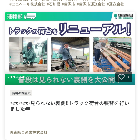
#ユニベール株式会社
#石川県
#金沢市
#金沢市運送会社
#運送会社
#トラック
#トラックドライバー
#ドライバー募集
#運転手募集
#運転手
#やりがいを感じる瞬間
#はたらく人
#インタビュー
#弊社のすごいところ
#写真で伝える会社の雰囲気
#ビジョン
#休日
#社員紹介
#スキルアップ
2026-05-08
3
職場の雰囲気
なかなか見られない裏側‼️トラック荷台の張替を行い
ました🚚
栗東総合産業株式会社