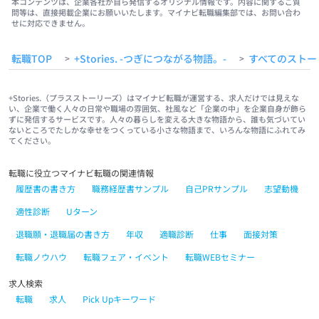
本コンテンツは、企業各社が自ら発信するオリジナル情報です。内容に関するご質
問等は、直接掲載企業にお願いいたします。マイナビ転職編集部では、お問い合わ
せに対応できません。
転職TOP
+Stories. -つぎにつながる物語。-
すべてのストー
>
>
+Stories.（プラスストーリーズ）はマイナビ転職が運営する、求人だけでは見えな
い、企業で働く人々の日常や職場の雰囲気、社風など「企業の中」を企業自身が飾ら
ずに発信するサービスです。人々の暮らしを変える大きな物語から、誰も気づいてい
ないところでたしかな幸せをつくっている小さな物語まで、いろんな物語にふれてみ
てください。
転職に役立つマイナビ転職の関連情報
履歴書の書き方
職務経歴書サンプル
自己PRサンプル
志望動機
適性診断
Uターン
退職願・退職届の書き方
年収
適職診断
仕事
面接対策
転職ノウハウ
転職フェア・イベント
転職WEBセミナー
求人検索
転職
求人
Pick Upキーワード