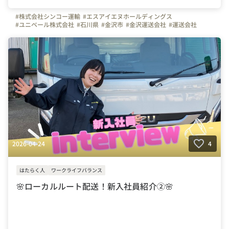
#株式会社シンコー運輸
#エスアイエヌホールディングス
#ユニベール株式会社
#石川県
#金沢市
#金沢運送会社
#運送会社
#トラック
#トラックドライバー
#ドライバー募集
#運転手募集
#やりがいを感じる瞬間
#はたらく人
#インタビュー
#弊社のすごいところ
#オフィスを紹介します
#写真で伝える会社の雰囲気
#休日
#社員紹介
#スキルアップ
2026-04-24
4
はたらく人
ワークライフバランス
🌸ローカルルート配送！新入社員紹介②🌸