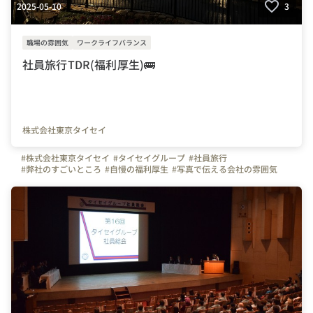
2025-05-10
3
職場の雰囲気
ワークライフバランス
社員旅行TDR(福利厚生)🚌
株式会社東京タイセイ
#株式会社東京タイセイ
#タイセイグループ
#社員旅行
#弊社のすごいところ
#自慢の福利厚生
#写真で伝える会社の雰囲気
#運送業
#福利厚生
#トラック