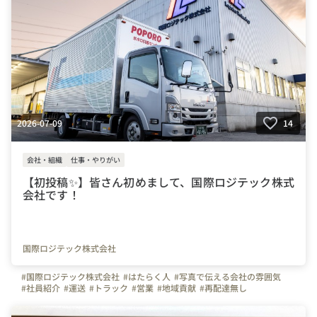
2026-07-09
14
会社・組織
仕事・やりがい
【初投稿✨】皆さん初めまして、国際ロジテック株式
会社です！
国際ロジテック株式会社
#国際ロジテック株式会社
#はたらく人
#写真で伝える会社の雰囲気
#社員紹介
#運送
#トラック
#営業
#地域貢献
#再配達無し
#資格取得支援
#生協
#食品
#引越し
#茨城県
#栃木県