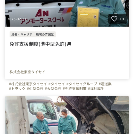
2025-02-12
10
成長・キャリア
職場の雰囲気
免許支援制度(準中型免許)🚚
株式会社東京タイセイ
#株式会社東京タイセイ
#タイセイ
#タイセイグループ
#運送業
#トラック
#中型免許
#大型免許
#免許支援制度
#福利厚生
#準中型免許
#研修
#埼玉県
#千葉県
#教習所
#トラック未経験
#運送業転職