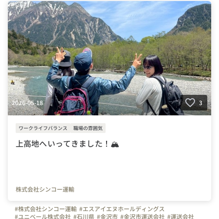
#運転手
#はたらく人
#写真で伝える会社の雰囲気
#休日
#面接担当の素顔
2026-05-18
3
ワークライフバランス
職場の雰囲気
上高地へいってきました！🏔
株式会社シンコー運輸
#株式会社シンコー運輸
#エスアイエヌホールディングス
#ユニベール株式会社
#石川県
#金沢市
#金沢市運送会社
#運送会社