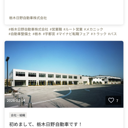
栃木日野自動車株式会社
#栃木日野自動車株式会社
#営業職
#ルート営業
#メカニック
#自動車整備士
#栃木
#宇都宮
#マイナビ転職フェア
#トラック
#バス
#自動車
#転職
2026-01-14
7
会社・組織
初めまして、栃木日野自動車です！