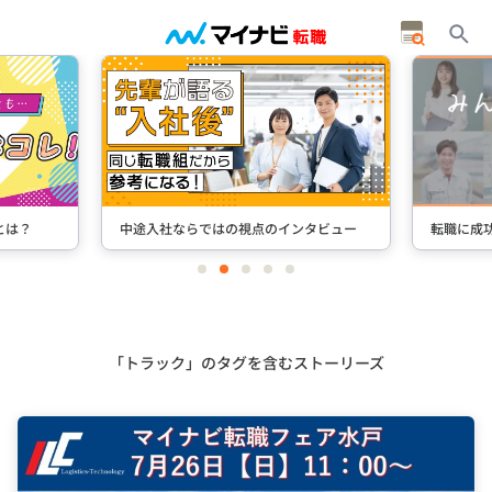
タビュー
転職に成功した先輩たちのインタビュー
＋Stori
item
item
item
item
item
0
1
2
3
4
Item
3
of
5
「トラック」のタグを含むストーリーズ