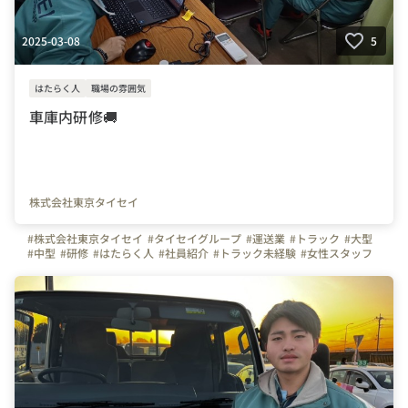
2025-03-08
5
はたらく人
職場の雰囲気
車庫内研修🚚
株式会社東京タイセイ
#株式会社東京タイセイ
#タイセイグループ
#運送業
#トラック
#大型
#中型
#研修
#はたらく人
#社員紹介
#トラック未経験
#女性スタッフ
#トラガール
#トラック女子