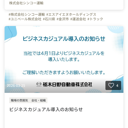
株式会社シンコー運輸
#株式会社シンコー運輸
#エスアイエヌホールディングス
#ユニベール株式会社
#石川県
#金沢市
#運送会社
#トラック
#トラックドライバー
#ドライバー募集
#運転手募集
#ローカルドライバー
#長距離ドライバー
#やりがいを感じる瞬間
#はたらく人
#インタビュー
#弊社のすごいところ
#ビジョン
#写真で伝える会社の雰囲気
#社員紹介
#休日
#スキルアップ
2026-03-25
4
職場の雰囲気
会社・組織
ビジネスカジュアル導入のお知らせ