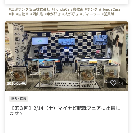
#三備ホンダ販売株式会社
#HondaCars倉敷東
#ホンダ
#HondaCars
#車
#自動車
#岡山県
#車が好き
#人が好き
#ディーラー
#営業職
#自動車整備士
#事務職
2026-02-06
14
選考・面接
【第３回】2/14（土）マイナビ転職フェアに出展し
ます⭐