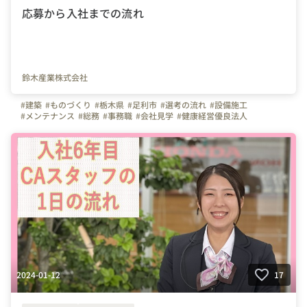
応募から入社までの流れ
鈴木産業株式会社
#建築
#ものづくり
#栃木県
#足利市
#選考の流れ
#設備施工
#メンテナンス
#総務
#事務職
#会社見学
#健康経営優良法人
#転勤なし
#年間休日124日
#来社1回
2024-01-12
17