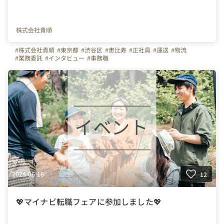
株式会社貴順
#株式会社貴順
#東京都
#渋谷区
#恵比寿
#正社員
#運送
#物流
#業務委託
#インタビュー
#事務職
2024-06-18
12
💖マイナビ転職フェアに参加しました💖