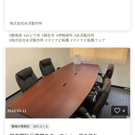
株式会社永沢製作所
#群馬県
#みどり市
#桐生市
#伊勢崎市
#永沢製作所
#株式会社永沢製作所
#マイナビ転職
#マイナビ転職フェア
#マイナビ転職フェア高崎
#製造業
#生産管理
#品質管理
#事務職
2024-03-11
4
職場の雰囲気
はたらく人