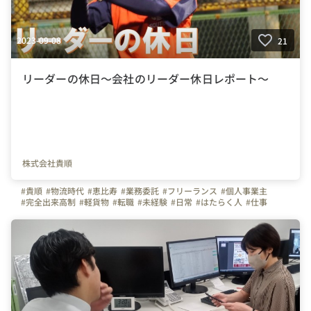
2023-09-08
21
リーダーの休日～会社のリーダー休日レポート～
株式会社貴順
#貴順
#物流時代
#恵比寿
#業務委託
#フリーランス
#個人事業主
#完全出来高制
#軽貨物
#転職
#未経験
#日常
#はたらく人
#仕事
#ビジョン
#東京都
#神奈川県
#千葉県
#総合職
#事務職
#新入社員
#社員紹介
#渋谷
#成長
#人物重視
#アットホーム