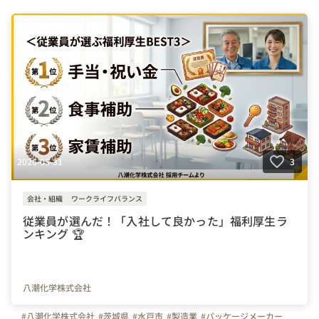
#臨床研修センター
#教育
#研修医
2026-05-31
3
会社・組織
ワークライフバランス
従業員が選んだ！「入社して良かった」福利厚生ラ
ンキング 🏆
八潮化学株式会社
#八潮化学株式会社
#茨城県
#水戸市
#製造業
#パッケージメーカー