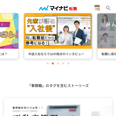
タビュー
転職に成功した先輩たちのインタビュー
＋Stori
item
item
item
item
item
0
1
2
3
4
Item
3
of
5
「事務職」のタグを含むストーリーズ