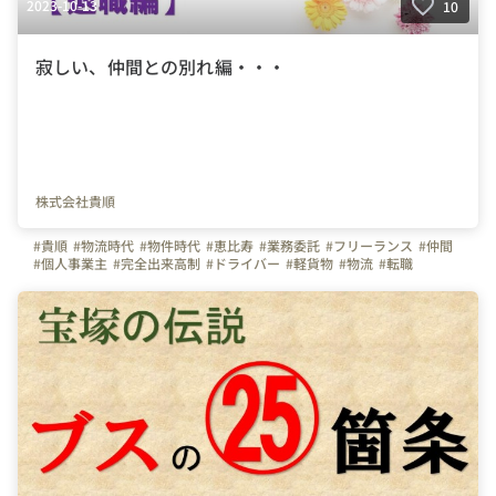
2023-10-13
10
寂しい、仲間との別れ編・・・
株式会社貴順
#貴順
#物流時代
#物件時代
#恵比寿
#業務委託
#フリーランス
#仲間
#個人事業主
#完全出来高制
#ドライバー
#軽貨物
#物流
#転職
#軽貨物未経験
#日常
#人間性
#人間力
#退職
#トレーニング
#勉強
#成長
#東京都
#神奈川県
#千葉県
#埼玉県
#総合職
#事務職
#営業職
#福利厚生
#研修
#人物重視
#中途採用