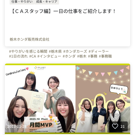
仕事・やりがい
成長・キャリア
【ＣＡスタッフ編】一日の仕事をご紹介します！
栃木ホンダ販売株式会社
#やりがいを感じる瞬間
#栃木県
#ホンダカーズ
#ディーラー
#1日の流れ
#CA
#インタビュー
#ホンダ
#栃木
#事務
#事務職
#カスタマー
2023-11-28
21