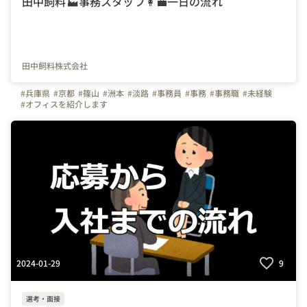
田中飼料🏭事務スタッフ👩‍💼一日の流れ
田中飼料株式会社
#兵庫県
#京都
#篠山
#洲本
#淡路
#事務員
#事務
#事務職
#未経験
#オフィスを紹介します
2024-01-29
9
選考・面接