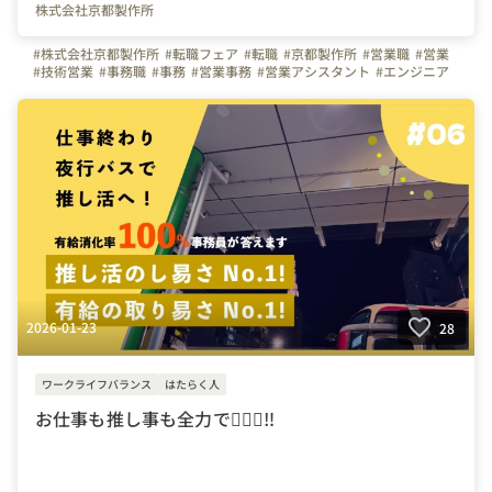
株式会社京都製作所
#株式会社京都製作所
#転職フェア
#転職
#京都製作所
#営業職
#営業
#技術営業
#事務職
#事務
#営業事務
#営業アシスタント
#エンジニア
#サービスエンジニア
#京都府
#京都
2026-01-23
28
ワークライフバランス
はたらく人
お仕事も推し事も全力で🏃‍♀️✨‼️