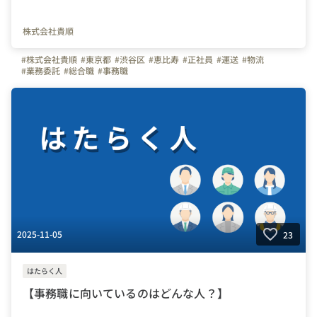
株式会社貴順
#株式会社貴順
#東京都
#渋谷区
#恵比寿
#正社員
#運送
#物流
#業務委託
#総合職
#事務職
2025-11-05
23
はたらく人
【事務職に向いているのはどんな人？】