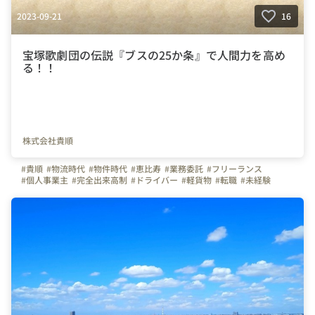
2023-09-21
16
宝塚歌劇団の伝説『ブスの25か条』で人間力を高め
る！！
株式会社貴順
#貴順
#物流時代
#物件時代
#恵比寿
#業務委託
#フリーランス
#個人事業主
#完全出来高制
#ドライバー
#軽貨物
#転職
#未経験
#日常
#働く人
#仕事
#人間性
#人間力
#トレーニング
#勉強
#成長
#東京都
#神奈川県
#千葉県
#埼玉県
#茨城県
#栃木県
#群馬県
#大阪府
#福岡県
#総合職
#事務職
#営業職
#新入社員
#インタビュー
#福利厚生
#研修
#人物重視
#中途採用