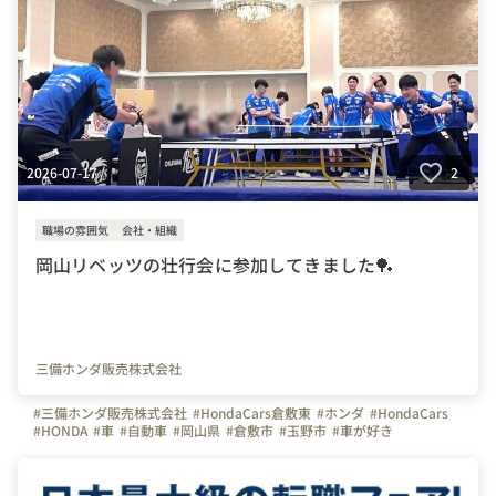
2026-07-17
2
職場の雰囲気
会社・組織
岡山リベッツの壮行会に参加してきました🏓
三備ホンダ販売株式会社
#三備ホンダ販売株式会社
#HondaCars倉敷東
#ホンダ
#HondaCars
#HONDA
#車
#自動車
#岡山県
#倉敷市
#玉野市
#車が好き
#人が好き
#ディーラー
#自動車整備士
#営業職
#事務職
#地域貢献
#卓球
#岡山リベッツ
#スポンサー