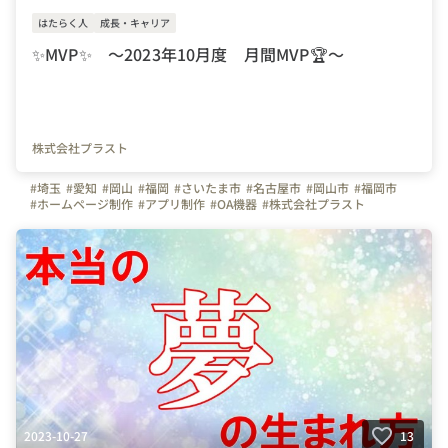
はたらく人
成長・キャリア
✨MVP✨ ～2023年10月度 月間MVP🏆～
株式会社プラスト
#埼玉
#愛知
#岡山
#福岡
#さいたま市
#名古屋市
#岡山市
#福岡市
#ホームページ制作
#アプリ制作
#OA機器
#株式会社プラスト
#プラスト
#プラストブログ
#MVP
#月間MVP
#表彰
#写真で伝える会社の雰囲気
#プラスト20期MVP
#事務職
#総務
2023-10-27
13