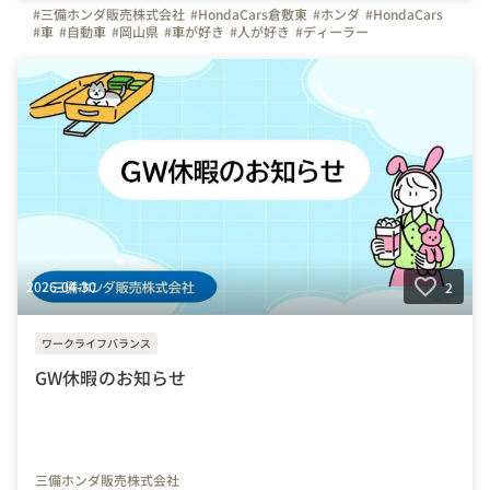
#三備ホンダ販売株式会社
#HondaCars倉敷東
#ホンダ
#HondaCars
#車
#自動車
#岡山県
#車が好き
#人が好き
#ディーラー
#自動車整備士
#営業職
#事務職
#はたらく人
#働く人
#社内イベント
2026-04-30
2
ワークライフバランス
GW休暇のお知らせ
三備ホンダ販売株式会社