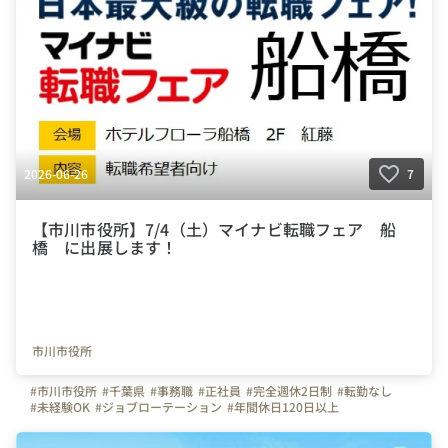
2026-06-26
7
【市川市役所】7/4（土）マイナビ転職フェア 船
橋 に出展します！
市川市役所
#市川市役所
#千葉県
#事務職
#正社員
#完全週休2日制
#転勤なし
#未経験OK
#ジョブローテーション
#年間休日120日以上
#家賃補助制度
#市役所
#官公庁