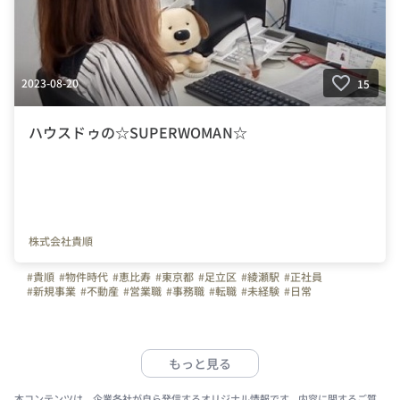
2023-08-20
15
ハウスドゥの☆SUPERWOMAN☆
株式会社貴順
#貴順
#物件時代
#恵比寿
#東京都
#足立区
#綾瀬駅
#正社員
#新規事業
#不動産
#営業職
#事務職
#転職
#未経験
#日常
#はたらく人
#仕事
#ビジョン
#弊社のすごいところ
#ハウスドゥ足立綾瀬
#接客業
#スタッフ紹介
#インタビュー
もっと見る
本コンテンツは、企業各社が自ら発信するオリジナル情報です。内容に関するご質