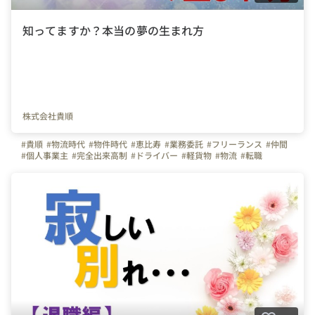
知ってますか？本当の夢の生まれ方
株式会社貴順
#貴順
#物流時代
#物件時代
#恵比寿
#業務委託
#フリーランス
#仲間
#個人事業主
#完全出来高制
#ドライバー
#軽貨物
#物流
#転職
#人間力
#トレーニング
#勉強
#成長
#東京都
#神奈川県
#千葉県
#埼玉県
#総合職
#事務職
#営業職
#人物重視
#中途採用
#研修
#やりがい
#誰かのために