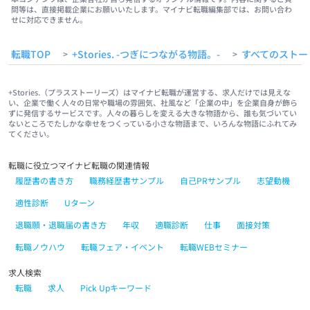
問等は、直接掲載企業にお願いいたします。マイナビ転職編集部では、お問い合わ
せに対応できません。
転職TOP
+Stories. -つぎにつながる物語。-
すべてのストー
>
>
+Stories.（プラスストーリーズ）はマイナビ転職が運営する、求人だけでは見えな
い、企業で働く人々の日常や職場の雰囲気、社風など「企業の中」を企業自身が飾ら
ずに発信するサービスです。人々の暮らしを変える大きな物語から、誰も気づいてい
ないところでたしかな幸せをつくっている小さな物語まで、いろんな物語にふれてみ
てください。
転職に役立つマイナビ転職の関連情報
履歴書の書き方
職務経歴書サンプル
自己PRサンプル
志望動機
適性診断
Uターン
退職願・退職届の書き方
年収
適職診断
仕事
面接対策
転職ノウハウ
転職フェア・イベント
転職WEBセミナー
求人検索
転職
求人
Pick Upキーワード