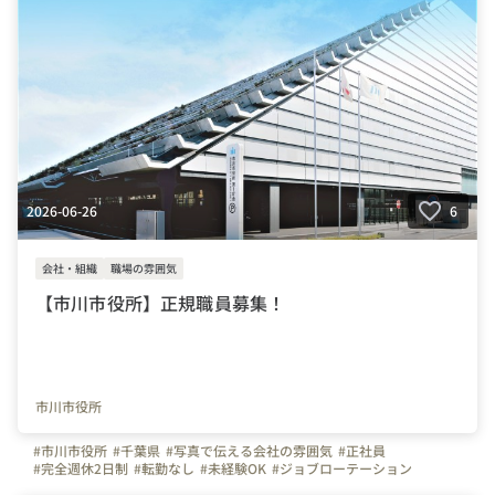
2026-06-26
6
会社・組織
職場の雰囲気
【市川市役所】正規職員募集！
市川市役所
#市川市役所
#千葉県
#写真で伝える会社の雰囲気
#正社員
#完全週休2日制
#転勤なし
#未経験OK
#ジョブローテーション
#年間休日120日以上
#家賃補助制度
#市役所
#官公庁
#事務職