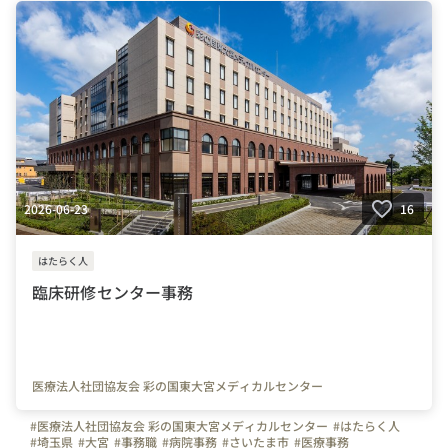
#技術職
2026-06-23
16
はたらく人
臨床研修センター事務
医療法人社団協友会 彩の国東大宮メディカルセンター
#医療法人社団協友会 彩の国東大宮メディカルセンター
#はたらく人
#埼玉県
#大宮
#事務職
#病院事務
#さいたま市
#医療事務