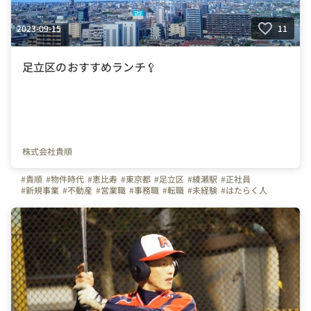
2023-09-15
11
足立区のおすすめランチ🥄
株式会社貴順
#貴順
#物件時代
#恵比寿
#東京都
#足立区
#綾瀬駅
#正社員
#新規事業
#不動産
#営業職
#事務職
#転職
#未経験
#はたらく人
#仕事
#ビジョン
#弊社のすごいところ
#ハウスドゥ足立綾瀬
#接客業