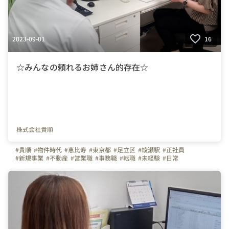
2023-09-01
16
☆みんなの頼れるお姉さん的存在☆
株式会社貴順
#貴順
#物件時代
#恵比寿
#東京都
#足立区
#綾瀬駅
#正社員
#新規事業
#不動産
#営業職
#事務職
#転職
#未経験
#日常
#はたらく人
#仕事
#ビジョン
#弊社のすごいところ
#ハウスドゥ足立綾瀬
#接客業