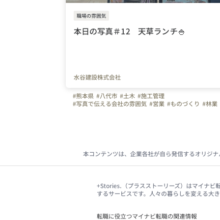
職場の雰囲気
本日の写真＃12 天草ランチ🍚
水谷建設株式会社
#熊本県
#八代市
#土木
#施工管理
#写真で伝える会社の雰囲気
#営業
#ものづくり
#林業
#水谷建設株式会社
#水谷建設
#はたらく人
#昼食
#ランチタイム
#お昼休憩
#海鮮丼
本コンテンツは、企業各社が自ら発信するオリジナ
+Stories.（プラスストーリーズ）はマ
するサービスです。人々の暮らしを変える大
転職に役立つマイナビ転職の関連情報