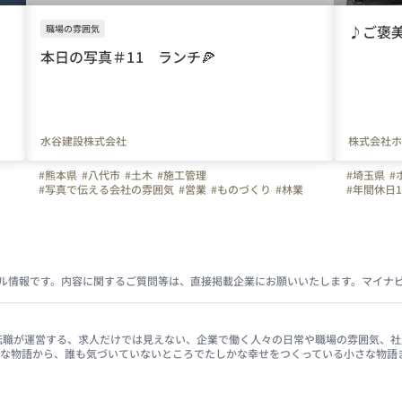
♪ご褒
職場の雰囲気
本日の写真＃11 ランチ🍕
水谷建設株式会社
株式会社ホン
#熊本県
#八代市
#土木
#施工管理
#埼玉県
#
#写真で伝える会社の雰囲気
#営業
#ものづくり
#林業
#年間休日1
#水谷建設株式会社
#水谷建設
#はたらく人
#昼食
#ピザ
#ランチタイム
#お昼休憩
ル情報です。内容に関するご質問等は、直接掲載企業にお願いいたします。マイナ
イナビ転職が運営する、求人だけでは見えない、企業で働く人々の日常や職場の雰囲気
きな物語から、誰も気づいていないところでたしかな幸せをつくっている小さな物語