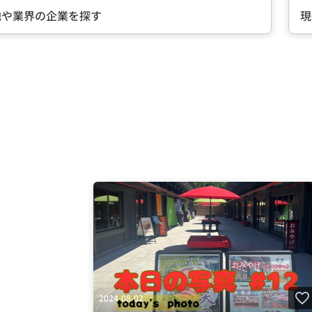
現役社員が語る『会社の
Item
2
of
5
2024-08-02