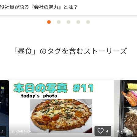
魅力』とは？
中途入社な
item
item
item
item
item
0
1
2
3
4
「昼食」のタグを含むストーリーズ
2024-07-26
2021-07-31
3
4