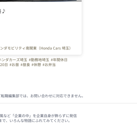
美♪
ダモビリティ南関東（Honda Cars 埼玉）
ホンダカーズ埼玉
#勤務地埼玉
#年間休日
20日
#お昼
#昼食
#休憩
#お弁当
ビ転職編集部では、お問い合わせに対応できません。
、社風など「企業の中」を企業自身が飾らずに発信
まで、いろんな物語にふれてみてください。