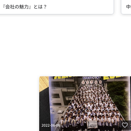
る『会社の魅力』とは？
中
Item
2
of
5
2022-06-06