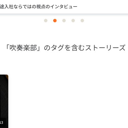
途入社ならではの視点のインタビュー
item
item
item
item
item
0
1
2
3
4
「吹奏楽部」のタグを含むストーリーズ
13