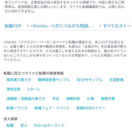
本コンテンツは、企業各社が自ら発信するオリジナル情報です。内容に関するご質
問等は、直接掲載企業にお願いいたします。マイナビ転職編集部では、お問い合わ
せに対応できません。
転職TOP
+Stories. -つぎにつながる物語。-
すべてのストー
>
>
+Stories.（プラスストーリーズ）はマイナビ転職が運営する、求人だけでは見えな
い、企業で働く人々の日常や職場の雰囲気、社風など「企業の中」を企業自身が飾ら
ずに発信するサービスです。人々の暮らしを変える大きな物語から、誰も気づいてい
ないところでたしかな幸せをつくっている小さな物語まで、いろんな物語にふれてみ
てください。
転職に役立つマイナビ転職の関連情報
履歴書の書き方
職務経歴書サンプル
自己PRサンプル
志望動機
適性診断
Uターン
退職願・退職届の書き方
年収
適職診断
仕事
面接対策
転職ノウハウ
転職フェア・イベント
転職WEBセミナー
求人検索
転職
求人
Pick Upキーワード