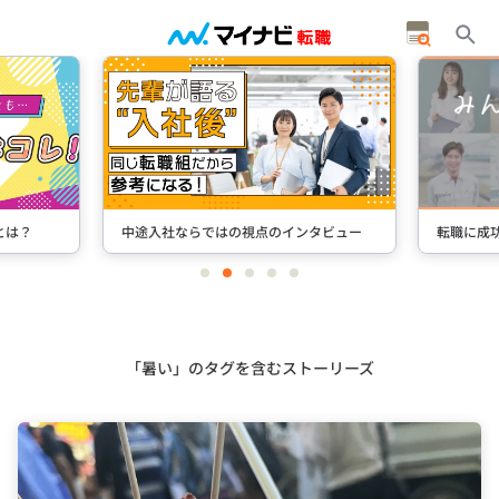
とは？
中途入社ならではの視点のインタビュー
転職に成
item
item
item
item
item
0
1
2
3
4
Item
2
of
5
「暑い」のタグを含むストーリーズ