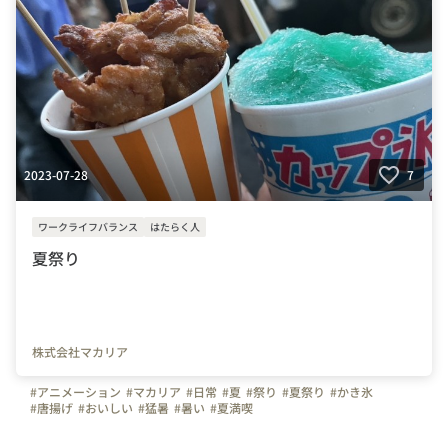
2023-07-28
7
ワークライフバランス
はたらく人
夏祭り
株式会社マカリア
#アニメーション
#マカリア
#日常
#夏
#祭り
#夏祭り
#かき氷
#唐揚げ
#おいしい
#猛暑
#暑い
#夏満喫