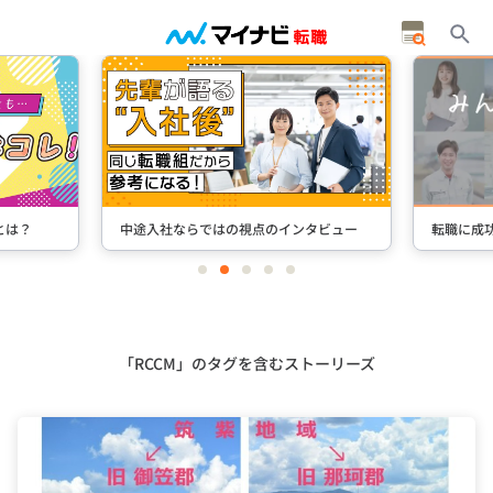
とは？
中途入社ならではの視点のインタビュー
転職に成
item
item
item
item
item
0
1
2
3
4
Item
2
of
5
「RCCM」のタグを含むストーリーズ