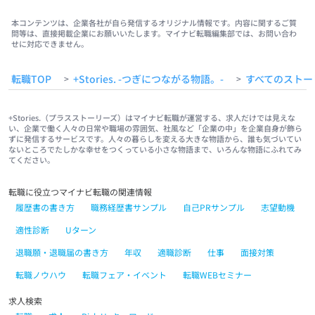
本コンテンツは、企業各社が自ら発信するオリジナル情報です。内容に関するご質
問等は、直接掲載企業にお願いいたします。マイナビ転職編集部では、お問い合わ
せに対応できません。
転職TOP
+Stories. -つぎにつながる物語。-
すべてのストー
>
>
+Stories.（プラスストーリーズ）はマイナビ転職が運営する、求人だけでは見えな
い、企業で働く人々の日常や職場の雰囲気、社風など「企業の中」を企業自身が飾ら
ずに発信するサービスです。人々の暮らしを変える大きな物語から、誰も気づいてい
ないところでたしかな幸せをつくっている小さな物語まで、いろんな物語にふれてみ
てください。
転職に役立つマイナビ転職の関連情報
履歴書の書き方
職務経歴書サンプル
自己PRサンプル
志望動機
適性診断
Uターン
退職願・退職届の書き方
年収
適職診断
仕事
面接対策
転職ノウハウ
転職フェア・イベント
転職WEBセミナー
求人検索