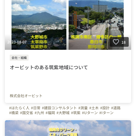
2023-08-07
18
会社・組織
オービットのある筑紫地域について
株式会社オービット
#はたらく人
#日常
#建設コンサルタント
#測量
#土木
#設計
#道路
#橋梁
#国交省
#九州
#福岡
#大野城
#筑紫
#Uターン
#Iターン
#RCCM
#技術士