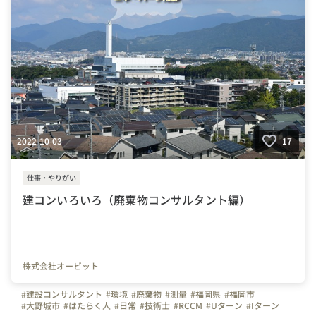
2022-10-03
17
仕事・やりがい
建コンいろいろ（廃棄物コンサルタント編）
株式会社オービット
#建設コンサルタント
#環境
#廃棄物
#測量
#福岡県
#福岡市
#大野城市
#はたらく人
#日常
#技術士
#RCCM
#Uターン
#Iターン