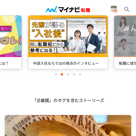
とは？
中途入社ならではの視点のインタビュー
転職に成
item
item
item
item
item
0
1
2
3
4
Item
2
of
5
「近畿圏」のタグを含むストーリーズ