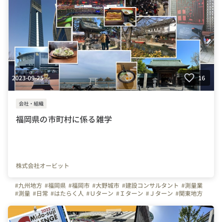
2023-09-25
16
会社・組織
福岡県の市町村に係る雑学
株式会社オービット
#九州地方
#福岡県
#福岡市
#大野城市
#建設コンサルタント
#測量業
#測量
#日常
#はたらく人
#Ｕターン
#Ｉターン
#Ｊターン
#関東地方
#関西地方
#東京圏
#近畿圏