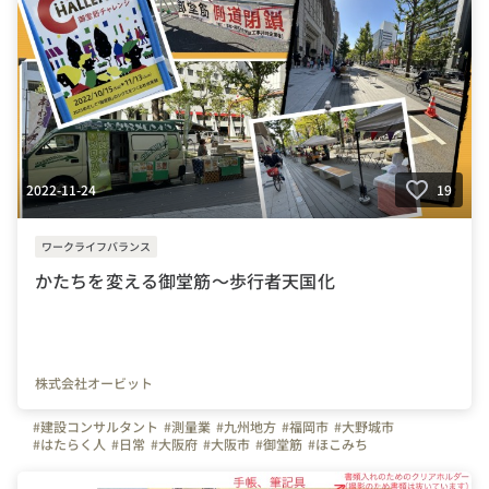
2022-11-24
19
ワークライフバランス
かたちを変える御堂筋～歩行者天国化
株式会社オービット
#建設コンサルタント
#測量業
#九州地方
#福岡市
#大野城市
#はたらく人
#日常
#大阪府
#大阪市
#御堂筋
#ほこみち
#歩行者利便増進道路
#東京都
#Uターン
#Iターン
#東京圏
#近畿圏
#関東地方
#関西地方
#社会実験
#まちづくり
#にぎわい創出