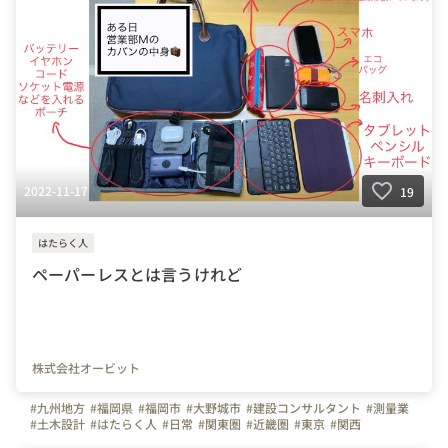
2022-11-17
19
はたらく人
ペーパーレスとは言うけれど
株式会社オービット
#九州地方
#福岡県
#福岡市
#大野城市
#建設コンサルタント
#測量業
#土木設計
#はたらく人
#日常
#関東圏
#近畿圏
#東京
#関西
#Uターン
#Iターン
#Jターン
#ペーパーレス
#新技術
#DX