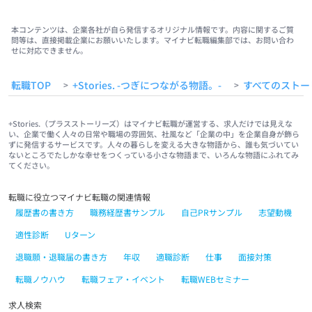
#Uターン
#Iターン
#Jターン
本コンテンツは、企業各社が自ら発信するオリジナル情報です。内容に関するご質
問等は、直接掲載企業にお願いいたします。マイナビ転職編集部では、お問い合わ
せに対応できません。
転職TOP
+Stories. -つぎにつながる物語。-
すべてのストー
>
>
+Stories.（プラスストーリーズ）はマイナビ転職が運営する、求人だけでは見えな
い、企業で働く人々の日常や職場の雰囲気、社風など「企業の中」を企業自身が飾ら
ずに発信するサービスです。人々の暮らしを変える大きな物語から、誰も気づいてい
ないところでたしかな幸せをつくっている小さな物語まで、いろんな物語にふれてみ
てください。
転職に役立つマイナビ転職の関連情報
履歴書の書き方
職務経歴書サンプル
自己PRサンプル
志望動機
適性診断
Uターン
退職願・退職届の書き方
年収
適職診断
仕事
面接対策
転職ノウハウ
転職フェア・イベント
転職WEBセミナー
求人検索