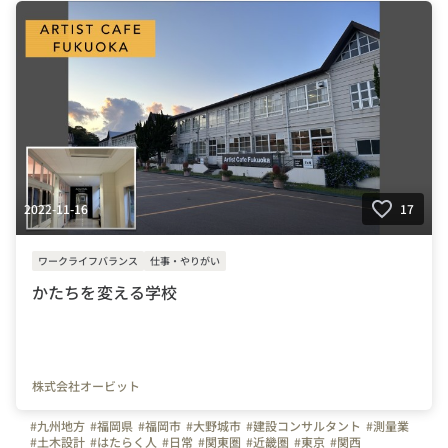
#i-Construction
2022-11-16
17
ワークライフバランス
仕事・やりがい
かたちを変える学校
株式会社オービット
#九州地方
#福岡県
#福岡市
#大野城市
#建設コンサルタント
#測量業
#土木設計
#はたらく人
#日常
#関東圏
#近畿圏
#東京
#関西