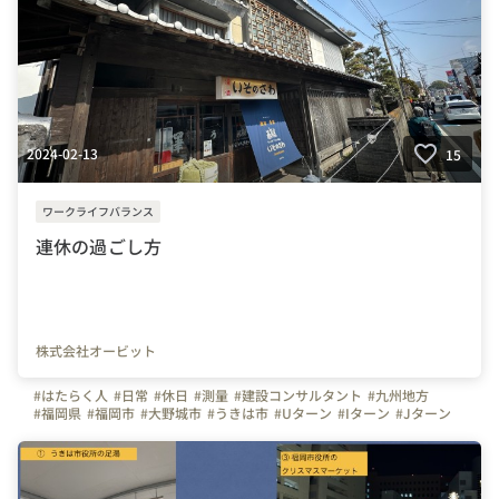
2024-02-13
15
ワークライフバランス
連休の過ごし方
株式会社オービット
#はたらく人
#日常
#休日
#測量
#建設コンサルタント
#九州地方
#福岡県
#福岡市
#大野城市
#うきは市
#Uターン
#Iターン
#Jターン
#関東地方
#近畿地方
#東京圏
#関西圏