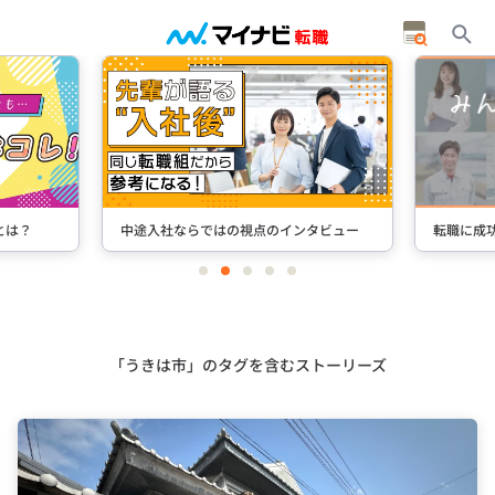
とは？
中途入社ならではの視点のインタビュー
転職に成
item
item
item
item
item
0
1
2
3
4
Item
2
of
5
「うきは市」のタグを含むストーリーズ