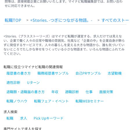
問等は、直接掲載企業にお願いいたします。マイナビ転職編集部では、お問い合わ
せに対応できません。
転職TOP
+Stories. -つぎにつながる物語。-
すべてのストー
>
>
+Stories.（プラスストーリーズ）はマイナビ転職が運営する、求人だけでは見えな
い、企業で働く人々の日常や職場の雰囲気、社風など「企業の中」を企業自身が飾ら
ずに発信するサービスです。人々の暮らしを変える大きな物語から、誰も気づいてい
ないところでたしかな幸せをつくっている小さな物語まで、いろんな物語にふれてみ
てください。
転職に役立つマイナビ転職の関連情報
履歴書の書き方
職務経歴書サンプル
自己PRサンプル
志望動機
適性診断
Uターン
退職願・退職届の書き方
年収
適職診断
仕事
面接対策
転職ノウハウ
転職フェア・イベント
転職WEBセミナー
求人検索
転職
求人
Pick Upキーワード
専門サイトで求人を探す