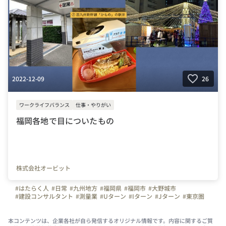
2022-12-09
26
ワークライフバランス
仕事・やりがい
福岡各地で目についたもの
株式会社オービット
#はたらく人
#日常
#九州地方
#福岡県
#福岡市
#大野城市
#建設コンサルタント
#測量業
#Uターン
#Iターン
#Jターン
#東京圏
#関西圏
#関東地方
#近畿地方
#うきは市
本コンテンツは、企業各社が自ら発信するオリジナル情報です。内容に関するご質