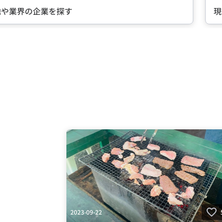
現役社員が語る『会社の魅力』とは？
Item
2
of
5
2023-09-22