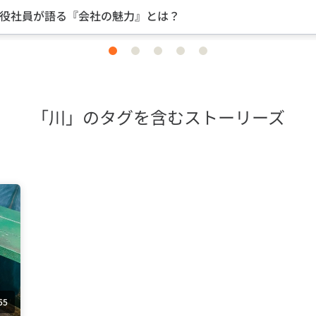
中途入社ならではの視点のインタビュー
item
item
item
item
item
0
1
2
3
4
「川」のタグを含むストーリーズ
55