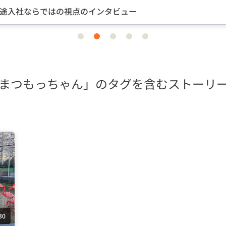
途入社ならではの視点のインタビュー
item
item
item
item
item
0
1
2
3
4
まつもっちゃん」のタグを含むストーリ
30