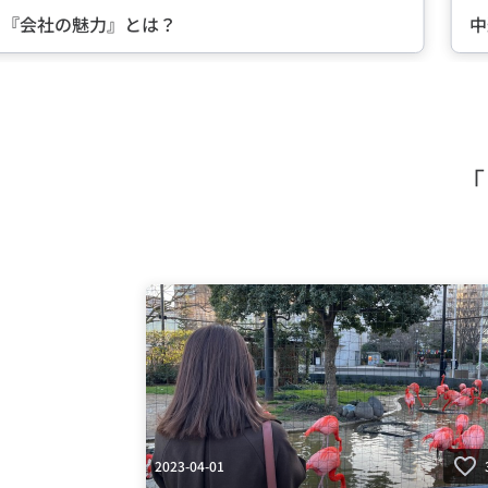
る『会社の魅力』とは？
中
Item
2
of
5
「
2023-04-01