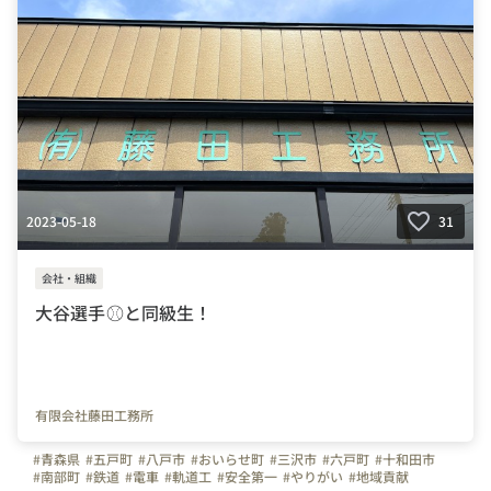
2023-05-18
31
会社・組織
大谷選手⚾と同級生！
有限会社藤田工務所
#青森県
#五戸町
#八戸市
#おいらせ町
#三沢市
#六戸町
#十和田市
#南部町
#鉄道
#電車
#軌道工
#安全第一
#やりがい
#地域貢献