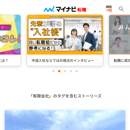
とは？
中途入社ならではの視点のインタビュー
転職に成
item
item
item
item
item
0
1
2
3
4
Item
2
of
5
「有限会社」のタグを含むストーリーズ