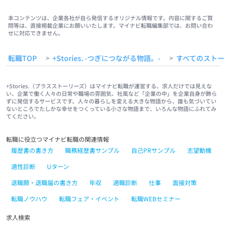
#有限会社
#転職してよかったこと
本コンテンツは、企業各社が自ら発信するオリジナル情報です。内容に関するご質
問等は、直接掲載企業にお願いいたします。マイナビ転職編集部では、お問い合わ
せに対応できません。
転職TOP
+Stories. -つぎにつながる物語。-
すべてのストー
>
>
+Stories.（プラスストーリーズ）はマイナビ転職が運営する、求人だけでは見えな
い、企業で働く人々の日常や職場の雰囲気、社風など「企業の中」を企業自身が飾ら
ずに発信するサービスです。人々の暮らしを変える大きな物語から、誰も気づいてい
ないところでたしかな幸せをつくっている小さな物語まで、いろんな物語にふれてみ
てください。
転職に役立つマイナビ転職の関連情報
履歴書の書き方
職務経歴書サンプル
自己PRサンプル
志望動機
適性診断
Uターン
退職願・退職届の書き方
年収
適職診断
仕事
面接対策
転職ノウハウ
転職フェア・イベント
転職WEBセミナー
求人検索