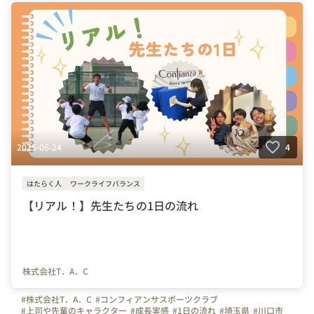
#千葉県
#群馬県
#未経験
#教育
#上司や先輩のキャラクター
#インタビュー
#残業
#成長実感
#はたらく人
2025-06-24
4
はたらく人
ワークライフバランス
【リアル！】先生たちの1日の流れ
株式会社T．A．C
#株式会社T．A．C
#コンフィアンサスポーツクラブ
#上司や先輩のキャラクター
#成長実感
#1日の流れ
#埼玉県
#川口市