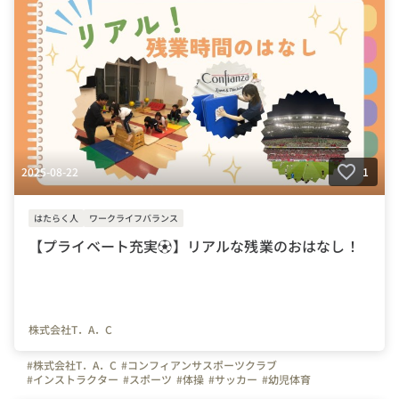
2025-08-22
1
はたらく人
ワークライフバランス
【プライベート充実⚽️】リアルな残業のおはなし！
株式会社T．A．C
#株式会社T．A．C
#コンフィアンサスポーツクラブ
#インストラクター
#スポーツ
#体操
#サッカー
#幼児体育
#体操の先生
#保育
#コーチ
#埼玉県
#東京都
#川口市
#神奈川県