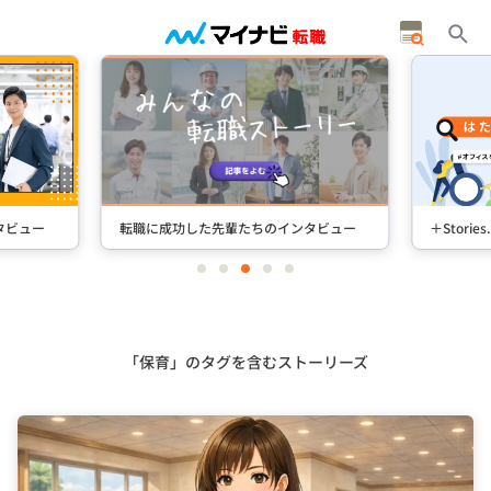
タビュー
転職に成功した先輩たちのインタビュー
＋Stori
item
item
item
item
item
0
1
2
3
4
Item
3
of
5
「保育」のタグを含むストーリーズ