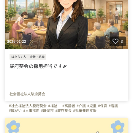
2026-01-22
3
はたらく人
会社・組織
駿府葵会の採用担当です🌿
社会福祉法人駿府葵会
#社会福祉法人駿府葵会
#福祉
#高齢者
#介護
#児童
#保育
#看護
#障がい
#人事採用
#静岡市
#駿府葵会
#児童発達支援
#放課後等デイサービス
#特別養護老人ホーム
#デイサービス
#グループホーム
#小規模多機能ホーム