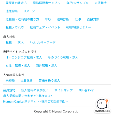
履歴書の書き方
職務経歴書サンプル
自己PRサンプル
志望動機
適性診断
Uターン
退職願・退職届の書き方
年収
適職診断
仕事
面接対策
転職ノウハウ
転職フェア・イベント
転職WEBセミナー
求人検索
転職
求人
Pick Upキーワード
専門サイトで求人を探す
IT・エンジニア転職・求人
ものづくり転職・求人
女性 転職・求人
海外転職・求人
人気の求人条件
未経験
土日休み
英語を扱う求人
会員規約
個人情報の取り扱い
サイトマップ
問い合わせ
求人掲載の問い合わせ<企業様向け>
Human Capitalサポネット<採用ご担当者向け>
Copyright © Mynavi Corporation