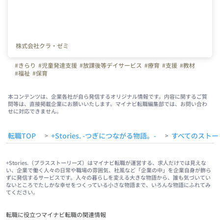
株式会社クラ・ゼミ
#きらり
#児童発達支援
#放課後等デイサービス
#療育
#支援
#教材
#福祉
#保育
本コンテンツは、企業各社が自ら発信するオリジナル情報です。内容に関するご質
問等は、直接掲載企業にお願いいたします。マイナビ転職編集部では、お問い合わ
せに対応できません。
転職TOP
+Stories. -つぎにつながる物語。-
すべてのストー
>
>
+Stories.（プラスストーリーズ）はマイナビ転職が運営する、求人だけでは見えな
い、企業で働く人々の日常や職場の雰囲気、社風など「企業の中」を企業自身が飾ら
ずに発信するサービスです。人々の暮らしを変える大きな物語から、誰も気づいてい
ないところでたしかな幸せをつくっている小さな物語まで、いろんな物語にふれてみ
てください。
転職に役立つマイナビ転職の関連情報