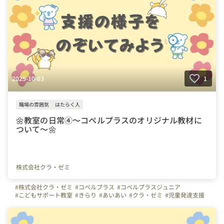
2025-10-03
1
職場の雰囲気
はたらく人
🌼教室の日常④～コペルプラスのオリジナル教材に
ついて～🌼
株式会社クラ・ゼミ
#株式会社クラ・ゼミ
#コペルプラス
#コペルプラスジュニア
#こどもサポート教室
#きらり
#あいあい
#クラ・ゼミ
#児童発達支援
#放課後等デイサービス
#児童福祉
#幼児教室
#幼児教育
#保育
#福祉
#教材
#採用
#会社紹介
#弊社のすごいところ
#写真で伝える会社の雰囲気
#ものづくり
#こだわりの仕事アイテム