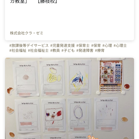
ガ教室」 【藤枝校】
株式会社クラ・ゼミ
#放課後等デイサービス
#児童発達支援
#保育士
#保育
#心理
#心理士
#社会福祉
#社会福祉士
#教員
#子ども
#発達障害
#療育