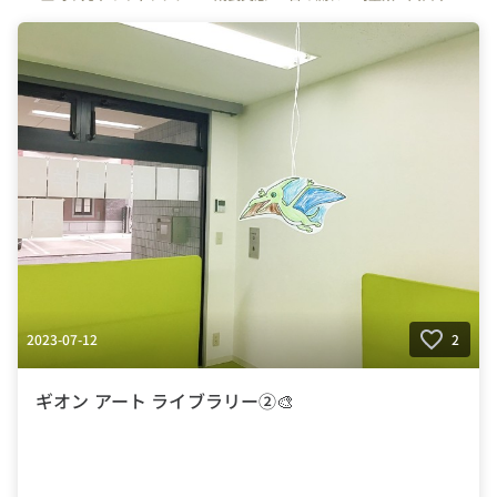
#東京都
#神奈川県
#千葉県
#体操
#サッカー
#インストラクター
#スポーツインストラクター
#体操の先生
#幼児体育
#保育
#コーチ
2023-07-12
2
ギオン アート ライブラリー②🎨