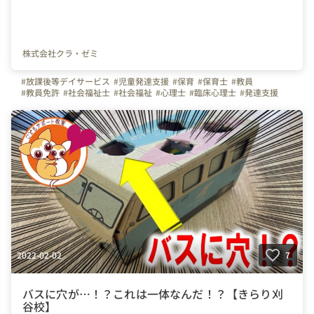
株式会社クラ・ゼミ
#放課後等デイサービス
#児童発達支援
#保育
#保育士
#教員
#教員免許
#社会福祉士
#社会福祉
#心理士
#臨床心理士
#発達支援
#支援
#教育
#療育
#子ども
#発達障害
2022-02-02
7
バスに穴が…！？これは一体なんだ！？【きらり刈
谷校】