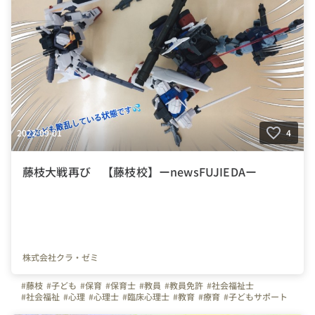
2022-09-01
4
藤枝大戦再び 【藤枝校】ーnewsFUJIEDAー
株式会社クラ・ゼミ
#藤枝
#子ども
#保育
#保育士
#教員
#教員免許
#社会福祉士
#社会福祉
#心理
#心理士
#臨床心理士
#教育
#療育
#子どもサポート
#発達障がい