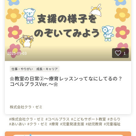
#ビジョン
2025-09-03
1
仕事・やりがい
成長・キャリア
🌼教室の日常②～療育レッスンってなにしてるの？
コペルプラスVer.～🌼
株式会社クラ・ゼミ
#株式会社クラ・ゼミ
#コペルプラス
#こどもサポート教室
#きらり
#あいあい
#クラ・ゼミ
#療育
#児童発達支援
#幼児教育
#児童福祉
#幼児教室
#保育
#東京
#児童指導員
#児童発達支援管理責任者
#1日の流れ
#放課後等デイサービス
#学童
#仕事内容
#レッスン