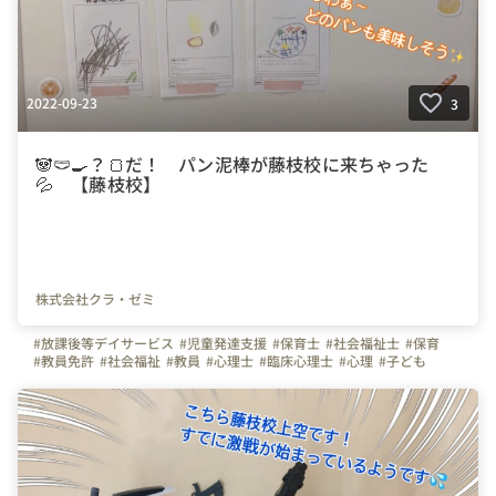
2022-09-23
3
🐼🩲🍳？🍞だ！ パン泥棒が藤枝校に来ちゃった
💦 【藤枝校】
株式会社クラ・ゼミ
#放課後等デイサービス
#児童発達支援
#保育士
#社会福祉士
#保育
#教員免許
#社会福祉
#教員
#心理士
#臨床心理士
#心理
#子ども
#療育
#エネジン
#杏林堂