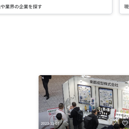
業を探す
現役社員が語
Item
2
of
5
2023-11-07