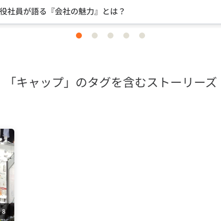
る『会社の魅力』とは？
item
item
item
item
item
0
1
2
3
4
「キャップ」のタグを含むストーリーズ
8