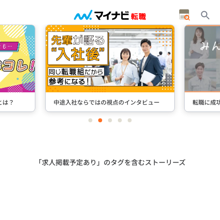
とは？
中途入社ならではの視点のインタビュー
転職に成
item
item
item
item
item
0
1
2
3
4
Item
2
of
5
「求人掲載予定あり」のタグを含むストーリーズ