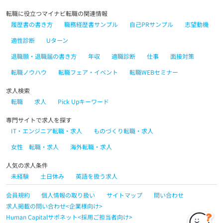
転職に役立つマイナビ転職の関連情報
履歴書の書き方
職務経歴書サンプル
自己PRサンプル
志望動機
適性診断
Uターン
退職願・退職届の書き方
年収
適職診断
仕事
面接対策
転職ノウハウ
転職フェア・イベント
転職WEBセミナー
求人検索
転職
求人
Pick Upキーワード
専門サイトで求人を探す
IT・エンジニア転職・求人
ものづくり転職・求人
女性 転職・求人
海外転職・求人
人気の求人条件
未経験
土日休み
英語を扱う求人
会員規約
個人情報の取り扱い
サイトマップ
問い合わせ
求人掲載の問い合わせ<企業様向け>
Human Capitalサポネット<採用ご担当者向け>