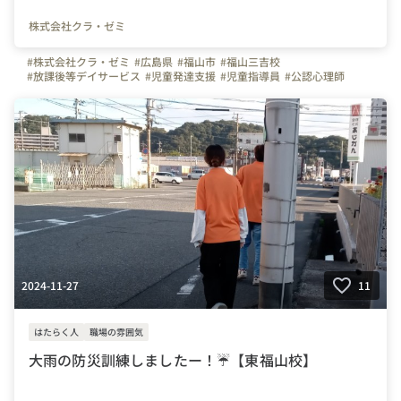
株式会社クラ・ゼミ
#株式会社クラ・ゼミ
#広島県
#福山市
#福山三吉校
#放課後等デイサービス
#児童発達支援
#児童指導員
#公認心理師
#理学療法士
#作業療法士
#言語聴覚士
#保育士
#福祉
#放デイ
#児発
2024-11-27
11
はたらく人
職場の雰囲気
大雨の防災訓練しましたー！☔【東福山校】