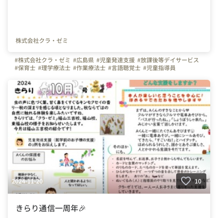
株式会社クラ・ゼミ
#株式会社クラ・ゼミ
#広島県
#児童発達支援
#放課後等デイサービス
#保育士
#理学療法士
#作業療法士
#言語聴覚士
#児童指導員
#発達障がい
#スキルアップ
#発達障害
#転職
#新卒
#子ども
#残業なし
#ADHD
#研修制度
2024-11-20
10
きらり通信一周年🎉