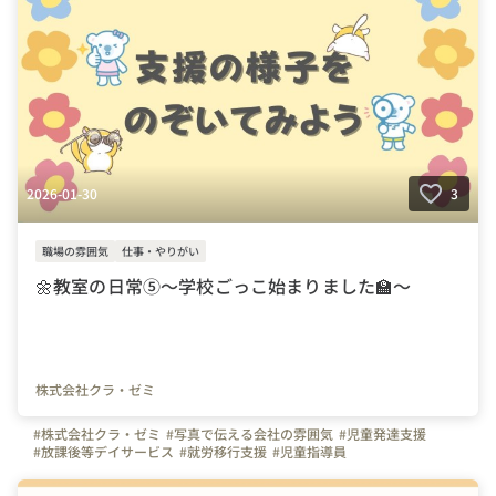
#こどもサポート教室
#あいあい
#きらり
#クラ・ゼミ
#コペルプラス
#幼児教室
#療育
#支援
#採用
#資格が活かせる
#兵庫県
#神戸市
2026-01-30
3
職場の雰囲気
仕事・やりがい
🌼教室の日常⑤～学校ごっこ始まりました🏫～
株式会社クラ・ゼミ
#株式会社クラ・ゼミ
#写真で伝える会社の雰囲気
#児童発達支援
#放課後等デイサービス
#就労移行支援
#児童指導員
#児童発達支援管理責任者
#はたらく人
#1日の流れ
#社内イベント
#保育士
#教員免許
#幼稚園教諭
#社会福祉士
#認定心理士