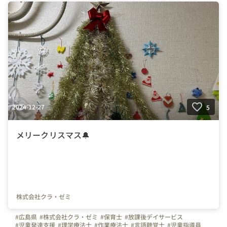
#精神保健福祉士
#言語聴覚士
#理学療法士
#作業療法士
#心理学部
#資格
#資格を活かせる
#スキルアップ
#未経験歓迎
#児童指導員
2024-12-27
5
メリークリスマス🔔
株式会社クラ・ゼミ
#広島県
#株式会社クラ・ゼミ
#保育士
#放課後デイサービス
#児童発達支援
#理学療法士
#作業療法士
#言語聴覚士
#児童指導員