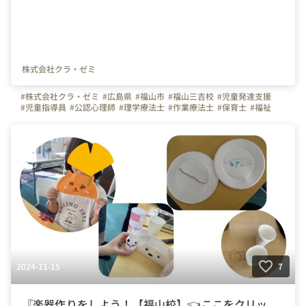
株式会社クラ・ゼミ
#株式会社クラ・ゼミ
#広島県
#福山市
#福山三吉校
#児童発達支援
#児童指導員
#公認心理師
#理学療法士
#作業療法士
#保育士
#福祉
#放ディ
#児発
#言語聴覚士
2024-11-15
7
『楽器作りをしよう！【福山校】👈ここをクリッ