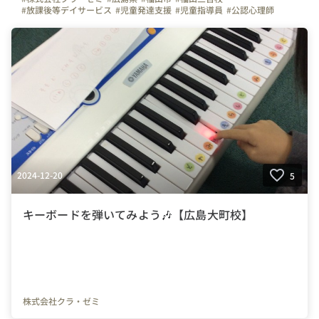
#放課後等デイサービス
#児童発達支援
#児童指導員
#公認心理師
#作業療法士
#理学療法士
#保育士
#福祉
#放デイ
#児発
2024-12-20
5
キーボードを弾いてみよう🎶【広島大町校】
株式会社クラ・ゼミ