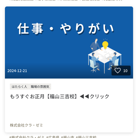
#発達障害
#転職
#新卒
#子ども
#残業なし
#ADHD研修制度
2024-12-21
10
はたらく人
職場の雰囲気
もうすぐお正月【福山三吉校】◀◀クリック
株式会社クラ・ゼミ
#株式会社クラ・ゼミ
#広島県
#福山市
#福山三吉校