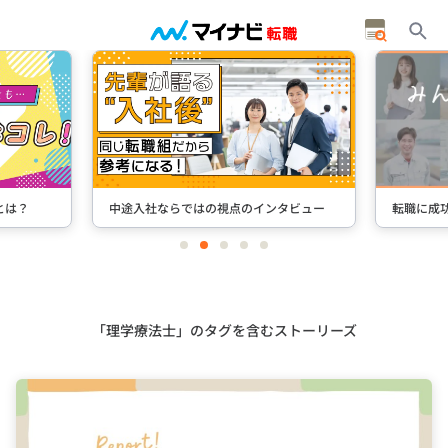
タビュー
転職に成功した先輩たちのインタビュー
＋Stori
item
item
item
item
item
0
1
2
3
4
Item
3
of
5
「理学療法士」のタグを含むストーリーズ