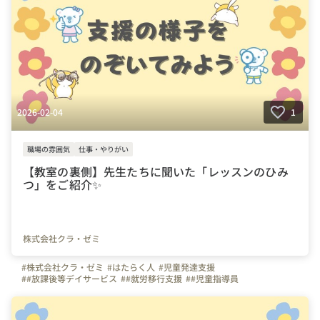
#スキルアップ
#風通しの良い職場
2026-02-04
1
職場の雰囲気
仕事・やりがい
【教室の裏側】先生たちに聞いた「レッスンのひみ
つ」をご紹介✨
株式会社クラ・ゼミ
#株式会社クラ・ゼミ
#はたらく人
#児童発達支援
##放課後等デイサービス
##就労移行支援
##児童指導員
##児童発達支援管理責任者
#1日の流れ
#社内イベント
#保育士
#教員免許
#幼稚園教諭
#社会福祉士
#認定心理士
#公認心理師
#臨床心理士
#精神保健福祉士
#理学療法士
#作業療法士
#言語聴覚士