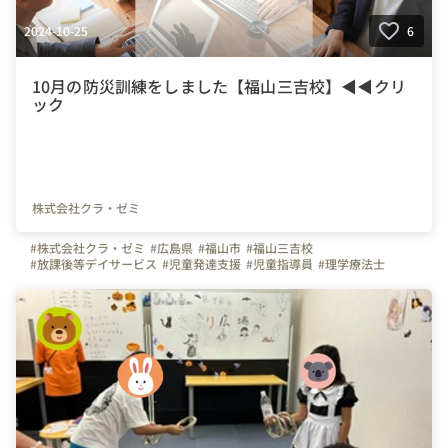
2024-10-25
6
10月の防災訓練をしました【福山三吉校】◀◀クリ
ック
株式会社クラ・ゼミ
#株式会社クラ・ゼミ
#広島県
#福山市
#福山三吉校
#放課後等デイサービス
#児童発達支援
#児童指導員
#理学療法士
#作業療法士
#保育士
#福祉
#放デイ
#児発
#公認心理師