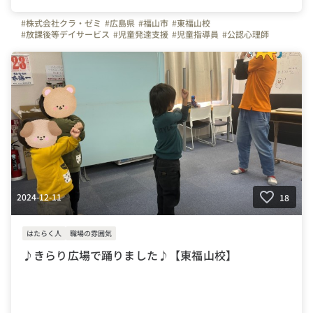
#株式会社クラ・ゼミ
#広島県
#福山市
#東福山校
#放課後等デイサービス
#児童発達支援
#児童指導員
#公認心理師
#理学療法士
#作業療法士
#言語聴覚士
#保育士
#福祉
#放デイ
#児発
2024-12-11
18
はたらく人
職場の雰囲気
♪きらり広場で踊りました♪【東福山校】