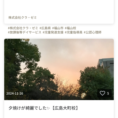
株式会社クラ・ゼミ
#株式会社クラ・ゼミ
#広島県
#福山市
#福山校
#放課後等デイサービス
#児童発達支援
#児童指導員
#公認心理師
#理学療法士
#作業療法士
#保育士
#福祉
#放デイ
#児発
2024-11-26
5
夕焼けが綺麗でした✨【広島大町校】