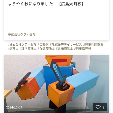
ようやく秋になりました！【広島大町校】
株式会社クラ・ゼミ
#株式会社クラ・ゼミ
#広島県
#放課後等デイサービス
#児童発達支援
#保育士
#理学療法士
#作業療法士
#言語聴覚士
#児童指導員
#発達障がい
#スキルアップ
#発達障害
#転職
#新卒
#子ども
#残業なし
#ADHD
#研修制度
2024-11-09
9