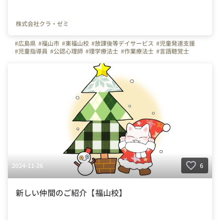
株式会社クラ・ゼミ
#広島県
#福山市
#東福山校
#放課後等デイサービス
#児童発達支援
#児童指導員
#公認心理師
#理学療法士
#作業療法士
#言語聴覚士
#保育士
#福祉
#放デイ
#児発
2024-11-26
6
新しい仲間のご紹介【福山校】