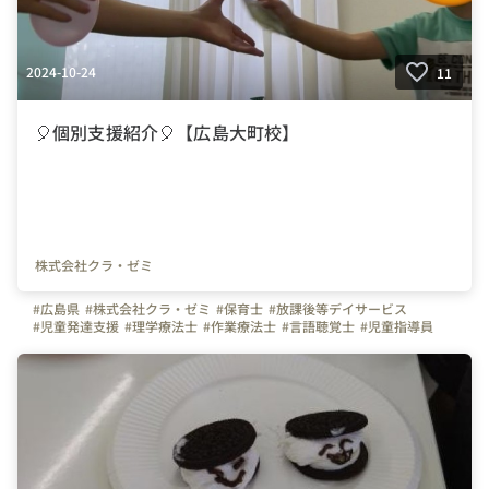
2024-10-24
11
🎈個別支援紹介🎈【広島大町校】
株式会社クラ・ゼミ
#広島県
#株式会社クラ・ゼミ
#保育士
#放課後等デイサービス
#児童発達支援
#理学療法士
#作業療法士
#言語聴覚士
#児童指導員
#発達障がい
#スキルアップ
#発達障害
#転職
#新卒
#子ども
#残業なし
#ADHD
#研修制度