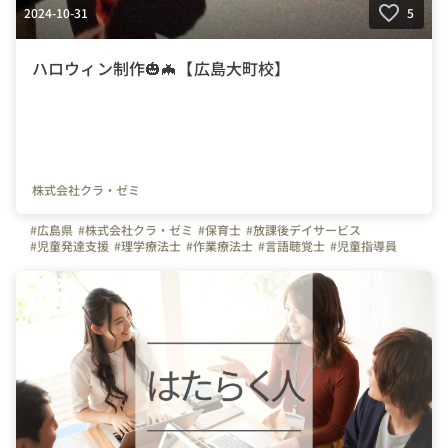
2024-10-31
5
ハロウィン制作🎃🦇【広島大町校】
株式会社クラ・ゼミ
#広島県
#株式会社クラ・ゼミ
#保育士
#放課後デイサービス
#児童発達支援
#理学療法士
#作業療法士
#言語聴覚士
#児童指導員
#発達障がい
#スキルアップ
#発達障害
#転職
#新卒
#子ども
#残業なし
#ADHD
#研修制度