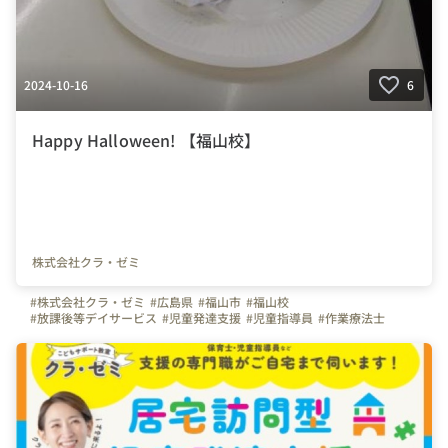
2024-10-16
6
Happy Halloween! 【福山校】
株式会社クラ・ゼミ
#株式会社クラ・ゼミ
#広島県
#福山市
#福山校
#放課後等デイサービス
#児童発達支援
#児童指導員
#作業療法士
#言語聴覚士
#保育士
#福祉
#児発
#放デイ
#公認心理師
#理学療法士