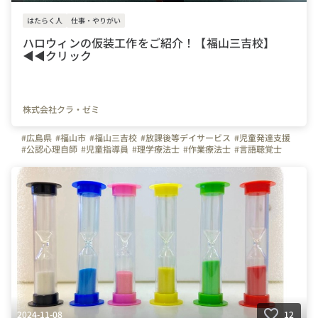
はたらく人
仕事・やりがい
ハロウィンの仮装工作をご紹介！【福山三吉校】
◀◀クリック
株式会社クラ・ゼミ
#広島県
#福山市
#福山三吉校
#放課後等デイサービス
#児童発達支援
#公認心理自師
#児童指導員
#理学療法士
#作業療法士
#言語聴覚士
#保育士
#福祉
#放デイ
#児発
2024-11-08
12