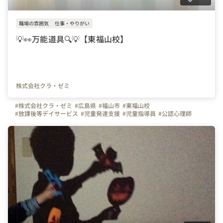
職場の雰囲気
仕事・やりがい
💡👀万能道具🔍💡【東福山校】
株式会社クラ・ゼミ
#株式会社クラ・ゼミ
#広島県
#福山市
#東福山校
#放課後等デイサービス
#児童発達支援
#児童指導員
#公認心理師
#理学療法士
#作業療法士
#言語聴覚士
#保育士
#福祉
#放デイ
#児発