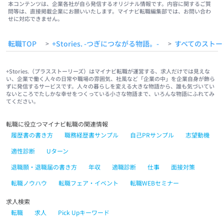
本コンテンツは、企業各社が自ら発信するオリジナル情報です。内容に関するご質
問等は、直接掲載企業にお願いいたします。マイナビ転職編集部では、お問い合わ
せに対応できません。
転職TOP
+Stories. -つぎにつながる物語。-
すべてのストー
>
>
+Stories.（プラスストーリーズ）はマイナビ転職が運営する、求人だけでは見えな
い、企業で働く人々の日常や職場の雰囲気、社風など「企業の中」を企業自身が飾ら
ずに発信するサービスです。人々の暮らしを変える大きな物語から、誰も気づいてい
ないところでたしかな幸せをつくっている小さな物語まで、いろんな物語にふれてみ
てください。
転職に役立つマイナビ転職の関連情報
履歴書の書き方
職務経歴書サンプル
自己PRサンプル
志望動機
適性診断
Uターン
退職願・退職届の書き方
年収
適職診断
仕事
面接対策
転職ノウハウ
転職フェア・イベント
転職WEBセミナー
求人検索
転職
求人
Pick Upキーワード