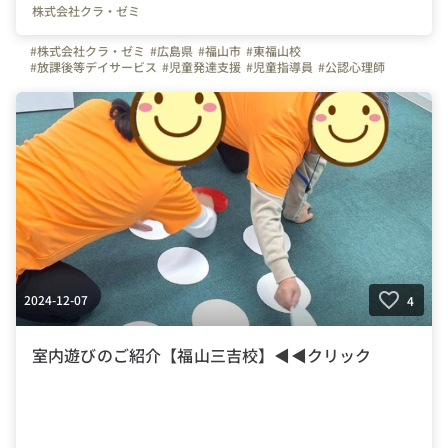
株式会社クラ・ゼミ
#株式会社クラ・ゼミ
#広島県
#福山市
#東福山校
#放課後等デイサービス
#児童発達支援
#児童指導員
#公認心理師
#理学療法士
#作業療法士
#言語聴覚士
#保育士
#福祉
#放デイ
#児発
2024-12-07
4
室内遊びのご紹介【福山三吉校】◀◀クリック