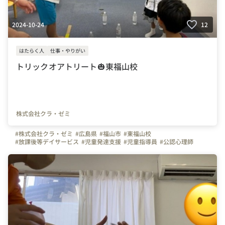
2024-10-24
12
はたらく人
仕事・やりがい
トリックオアトリート🎃東福山校
株式会社クラ・ゼミ
#株式会社クラ・ゼミ
#広島県
#福山市
#東福山校
#放課後等デイサービス
#児童発達支援
#児童指導員
#公認心理師
#理学療法士
#作業療法士
#言語聴覚士
#保育士
#福祉
#放デイ
#児発