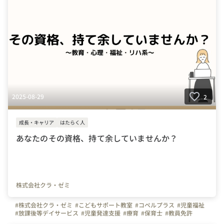
#公認心理師
#臨床心理士
#精神保健福祉士
#理学療法士
#作業療法士
#言語聴覚士
#こどもサポート教室
#あいあい
#きらり
#クラ・ゼミ
#コペルプラス
#幼児教室
#療育
#支援
#採用
#資格が活かせる
#静岡県
#浜松市
#東京都
#ものづくり
2025-08-29
2
成長・キャリア
はたらく人
あなたのその資格、持て余していませんか？
株式会社クラ・ゼミ
#株式会社クラ・ゼミ
#こどもサポート教室
#コペルプラス
#児童福祉
#放課後等デイサービス
#児童発達支援
#療育
#保育士
#教員免許
#幼稚園教諭
#認定心理士
#臨床心理士
#公認心理師
#社会福祉士