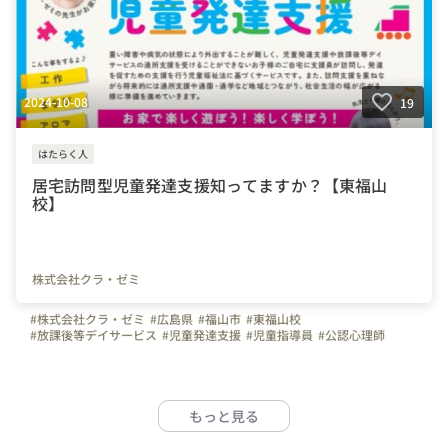
2024-10-08
19
はたらく人
居宅訪問型児童発達支援知ってますか？【東福山
校】
株式会社クラ・ゼミ
#株式会社クラ・ゼミ
#広島県
#福山市
#東福山校
#放課後等デイサービス
#児童発達支援
#児童指導員
#公認心理師
#理学療法士
#作業療法士
#言語聴覚士
#保育士
#福祉
#放デイ
#児発
もっと見る