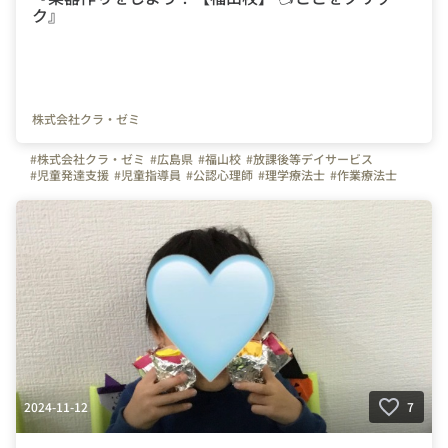
ク』
株式会社クラ・ゼミ
#株式会社クラ・ゼミ
#広島県
#福山校
#放課後等デイサービス
#児童発達支援
#児童指導員
#公認心理師
#理学療法士
#作業療法士
#保育士
#福祉
#放デイ
#児発
2024-11-12
7