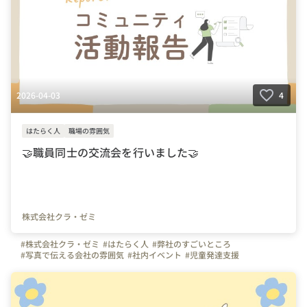
2026-04-03
4
はたらく人
職場の雰囲気
🤝職員同士の交流会を行いました🤝
株式会社クラ・ゼミ
#株式会社クラ・ゼミ
#はたらく人
#弊社のすごいところ
#写真で伝える会社の雰囲気
#社内イベント
#児童発達支援
#放課後等デイサービス
#児童指導員
#きらり
#あいあい
#クラ・ゼミ
#コペルプラス
#子どもと関わる仕事
#社員交流
#コミュニティ
#イベント
#福祉の仕事
#保育士
#教員免許
#児童指導員任用資格
#公認心理師
#臨床心理士
#理学療法士
#作業療法士
#言語聴覚士