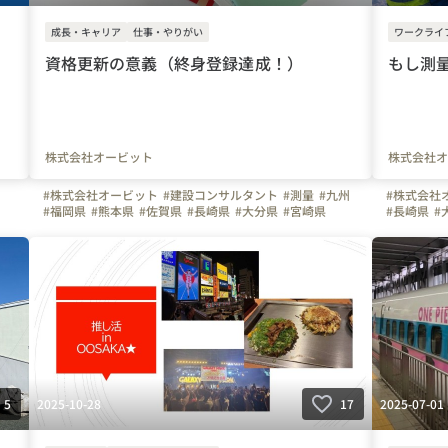
成長・キャリア
仕事・やりがい
ワークライ
資格更新の意義（終身登録達成！）
もし測
株式会社オービット
株式会社オ
#株式会社オービット
#建設コンサルタント
#測量
#九州
#株式会社
#福岡県
#熊本県
#佐賀県
#長崎県
#大分県
#宮崎県
#長崎県
#
ン
#鹿児島県
#沖縄県
#広島県
#北九州市
#福岡市
#資格
#測量
#VE
2025-10-28
2025-07-01
5
17