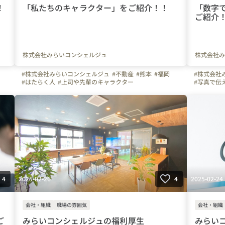
！
「私たちのキャラクター」をご紹介！！
「数字
ご紹介
株式会社みらいコンシェルジュ
株式会社み
#株式会社みらいコンシェルジュ
#不動産
#熊本
#福岡
#株式会社
#はたらく人
#上司や先輩のキャラクター
#写真で伝
#自慢の福利厚生
#休日
#住宅
#営業
#事務
#事務
#会
#こだわりの仕事アイテム
#1日の流れ
#ビジョン
#インタビ
#会社の推しポイント
#九州
#社員紹介
2025-02-26
2025-02-24
4
4
会社・組織
職場の雰囲気
会社・組織
ご
みらいコンシェルジュの福利厚生
みらい