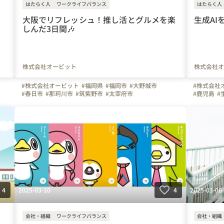
はたらく人
ワークライフバランス
はたらく人
大阪でリフレッシュ！推し活とグルメを楽
生成AI
しんだ3日間🎶
株式会社オービット
株式会社オ
#株式会社オービット
#福岡県
#福岡市
#大野城市
#株式会社
#春日市
#那珂川市
#筑紫野市
#太宰府市
#鹿児島
#
#リフレッシュ休暇
#九州
#大阪府
2025-03-10
2025-03-06
4
4
会社・組織
ワークライフバランス
会社・組織