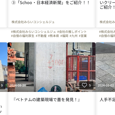
③「Schoo・日本経済新聞」をご紹介！！
いクリ
ご紹介
株式会社みらいコンシェルジュ
株式会社み
#株式会社みらいコンシェルジュ
#会社の推しポイント
#株式会社
#自慢の福利厚生
#不動産
#熊本県
#福岡
#九州
#営業
#自慢の福
ー
#事務
#転職者のリアルな声
#上司や先輩のキャラクター
#事務
#は
#お金のハナシ
#休日
#社員紹介
#1日の流れ
#写真で伝える会社の雰囲気
#ビジョン
2024-08-20
2024-08-02
9
5
『ベトナムの建築現場で墨を発見！』
人手不
い
ッ