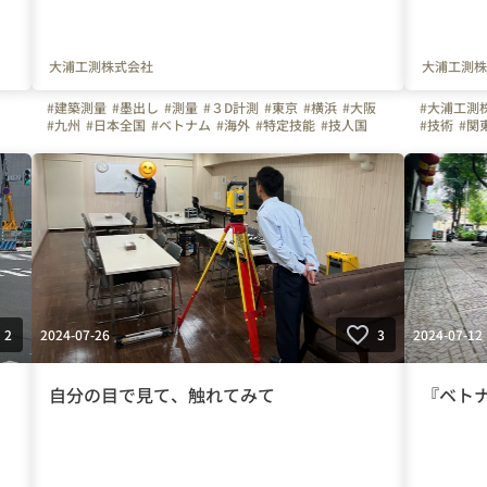
大浦工測株式会社
大浦工測株
#建築測量
#墨出し
#測量
#３D計測
#東京
#横浜
#大阪
#大浦工測
#九州
#日本全国
#ベトナム
#海外
#特定技能
#技人国
#技術
#関
#働く仲間
#お知らせ
#ビジョン
#建築
#土木
#千葉県
#
#産業プラント
2024-07-26
2024-07-12
2
3
自分の目で見て、触れてみて
『ベト