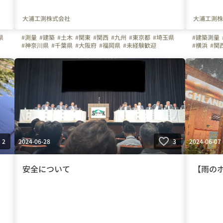
大浦工測株式会社
大浦工測株
県
#測量
#建築
#土木
#関東
#関西
#九州
#東京都
#埼玉県
#建築測量
#神奈川県
#千葉県
#大阪府
#福岡県
#未経験歓迎
#横浜
#関
#第二新卒
#技術
#計測
#3D
#企業体験
#成長
#世界へ
#お知らせ
2024-06-28
2024-06-07
2
3
安全について
【雨の