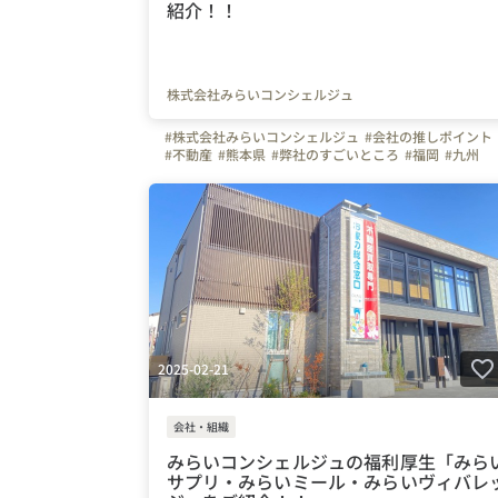
紹介！！
株式会社みらいコンシェルジュ
#株式会社みらいコンシェルジュ
#会社の推しポイント
#不動産
#熊本県
#弊社のすごいところ
#福岡
#九州
#インタビュー
#はたらく人
#上司や先輩のキャラクタ
#社員紹介
#休日
#ビジョン
#スキルアップ
#こだわりの仕事アイテム
2025-02-21
会社・組織
みらいコンシェルジュの福利厚生「みら
サプリ・みらいミール・みらいヴィバレ