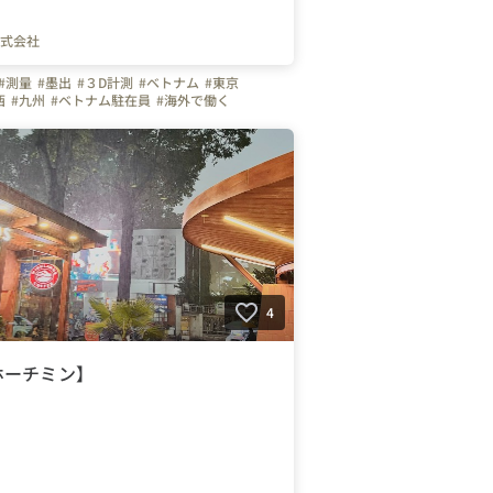
式会社
#測量
#墨出
#３D計測
#ベトナム
#東京
西
#九州
#ベトナム駐在員
#海外で働く
#働く仲間
#建築
#土木
#プラント設備
#BIM
4
ホーチミン】