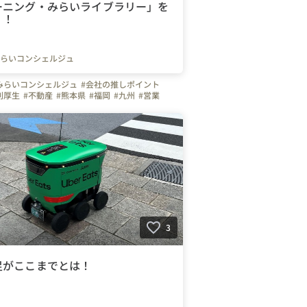
ーニング・みらいライブラリー」を
！！
らいコンシェルジュ
みらいコンシェルジュ
#会社の推しポイント
利厚生
#不動産
#熊本県
#福岡
#九州
#営業
たらく人
#上司や先輩のキャラクター
#こだわりの仕事アイテム
#休日
#社員紹介
3
足がここまでとは！