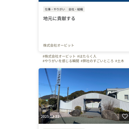
仕事・やりがい
会社・組織
地元に貢献する
株式会社オービット
#株式会社オービット
#はたらく人
#やりがいを感じる瞬間
#弊社のすごいところ
#土木
#ものづくり
#福岡県
#静岡県
#九州
#Uターン
#Iター
#Jターン
#地元
2025-12-22