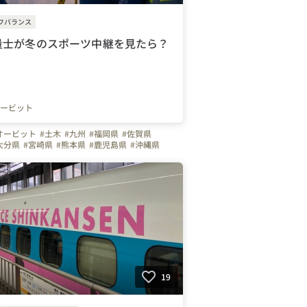
フバランス
量士が冬のスポーツ中継を見たら？
ービット
オービット
#土木
#九州
#福岡県
#佐賀県
大分県
#宮崎県
#熊本県
#鹿児島県
#沖縄県
19