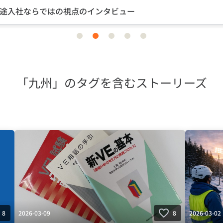
途入社ならではの視点のインタビュー
item
item
item
item
item
0
1
2
3
4
「九州」のタグを含むストーリーズ
2026-03-09
2026-03-02
8
8