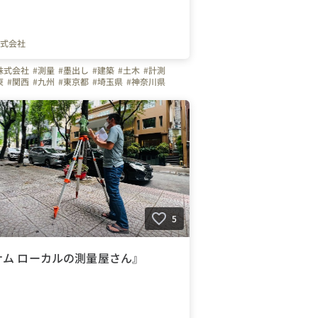
式会社
株式会社
#測量
#墨出し
#建築
#土木
#計測
東
#関西
#九州
#東京都
#埼玉県
#神奈川県
大阪府
#福岡県
#未経験者歓迎
#第二新卒
5
ナム ローカルの測量屋さん』