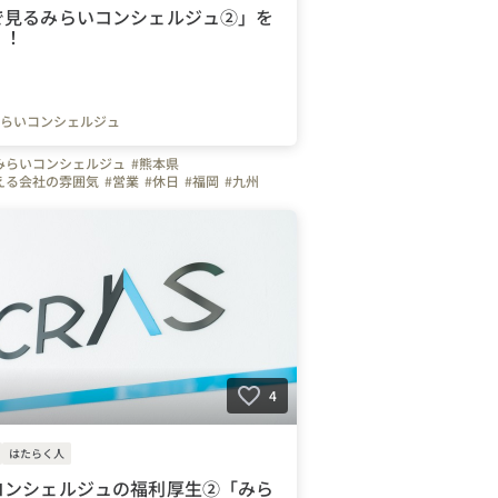
で見るみらいコンシェルジュ②」を
！！
らいコンシェルジュ
みらいコンシェルジュ
#熊本県
える会社の雰囲気
#営業
#休日
#福岡
#九州
社の推しポイント
#弊社のすごいところ
ュー
#オフィスを紹介します
#自慢の福利厚生
#スキルアップ
#面接担当の素顔
4
はたらく人
コンシェルジュの福利厚生②「みら