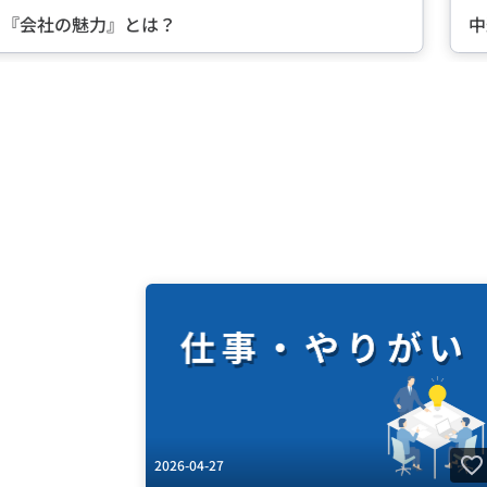
る『会社の魅力』とは？
中
Item
2
of
5
2026-04-27