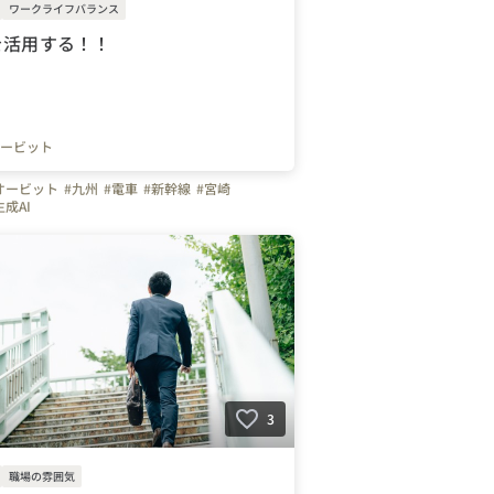
ワークライフバランス
を活用する！！
ービット
オービット
#九州
#電車
#新幹線
#宮崎
生成AI
3
職場の雰囲気