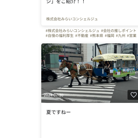
ジ」をご紹介！！
株式会社みらいコンシェルジュ
#株式会社みらいコンシェルジュ
#会社の推しポイント
#自慢の福利厚生
#不動産
#熊本県
#福岡
#九州
#営業
#事務
#はたらく人
#上司や先輩のキャラクター
#弊社のすごいところ
#お金のハナシ
#社員紹介
#面接担当の素顔
2024-07-30
夏ですねー