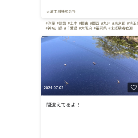
大浦工測株式会社
#測量
#建築
#土木
#関東
#関西
#九州
#東京都
#埼玉
#神奈川県
#千葉県
#大阪府
#福岡県
#未経験者歓迎
#第二新卒
#技術
#計測
#３D
2024-07-02
間違えてるよ！