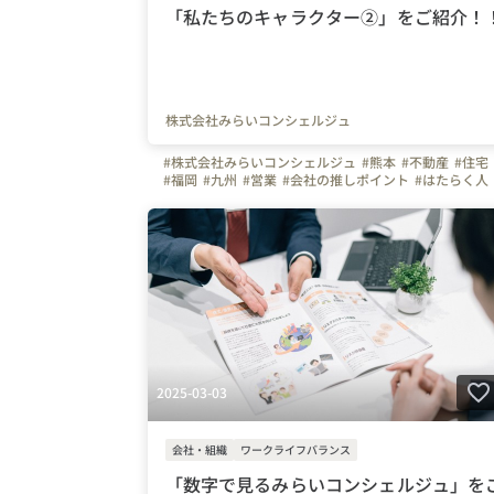
「私たちのキャラクター②」をご紹介！
株式会社みらいコンシェルジュ
#株式会社みらいコンシェルジュ
#熊本
#不動産
#住宅
#福岡
#九州
#営業
#会社の推しポイント
#はたらく人
#上司や先輩のキャラクター
#インタビュー
#弊社のすごいところ
#お金のハナシ
#自慢の福利厚生
#1日の流れ
#写真で伝える会社の雰囲気
#休日
#社員紹介
#事務
2025-03-03
会社・組織
ワークライフバランス
「数字で見るみらいコンシェルジュ」を