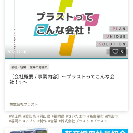
2024-12-16
5
会社・組織
職場の雰囲気
［会社概要 / 事業内容］～プラストってこんな会
社！✨～
株式会社プラスト
#埼玉県
#愛知県
#岡山県
#福岡県
#さいたま市
#名古屋市
#岡山市
#福岡市
#アプリ
#制作
#営業
#株式会社プラスト
#プラスト
#プラストブログ
#未経験OK
#弊社のすごいところ
#会社概要
#企業説明
#事業内容
#社員旅行
#受賞歴
#ホワイト企業