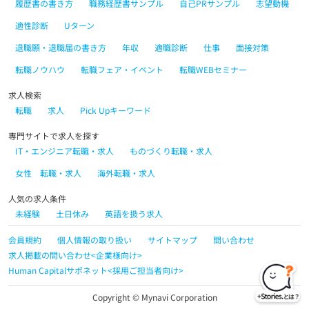
履歴書の書き方
職務経歴書サンプル
自己PRサンプル
志望動機
適性診断
Uターン
退職願・退職届の書き方
年収
適職診断
仕事
面接対策
転職ノウハウ
転職フェア・イベント
転職WEBセミナー
求人検索
転職
求人
Pick Upキーワード
専門サイトで求人を探す
IT・エンジニア転職・求人
ものづくり転職・求人
女性 転職・求人
海外転職・求人
人気の求人条件
未経験
土日休み
英語を扱う求人
会員規約
個人情報の取り扱い
サイトマップ
問い合わせ
求人掲載の問い合わせ<企業様向け>
Human Capitalサポネット<採用ご担当者向け>
Copyright © Mynavi Corporation