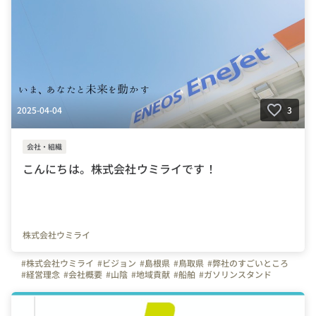
2025-04-04
3
会社・組織
こんにちは。株式会社ウミライです！
株式会社ウミライ
#株式会社ウミライ
#ビジョン
#島根県
#鳥取県
#弊社のすごいところ
#経営理念
#会社概要
#山陰
#地域貢献
#船舶
#ガソリンスタンド
#エネルギー
#ENEOS
#インタビュー