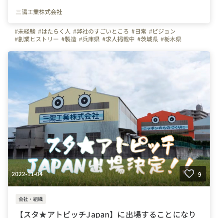
三陽工業株式会社
#未経験
#はたらく人
#弊社のすごいところ
#日常
#ビジョン
#創業ヒストリー
#製造
#兵庫県
#求人掲載中
#茨城県
#栃木県
#埼玉県
#神奈川県
#富山県
#長野県
#岐阜県
#静岡県
#愛知県
#三重県
#滋賀県
#京都府
#大阪府
#鳥取県
#島根県
#岡山県
#広島県
#山口県
#香川県
#愛媛県
#福岡県
#佐賀県
#長崎県
#熊本県
#大分県
#鹿児島県
#スタ★アトピッチ
#日本経済新聞社
#社長
#経営者
#プレゼン
#会社概要
#コンテスト
#イベント
2022-11-04
9
会社・組織
【スタ★アトピッチJapan】に出場することになり