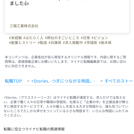
ました👍
三陽工業株式会社
#未経験
#はたらく人
#弊社のすごいところ
#日常
#ビジョン
#創業ヒストリー
#製造
#兵庫県
#求人掲載中
#茨城県
#栃木県
#埼玉県
#神奈川県
#富山県
#長野県
#岐阜県
#静岡県
#愛知県
#三重県
#滋賀県
#京都府
#大阪府
#鳥取県
#島根県
#岡山県
#広島県
#山口県
#香川県
#愛媛県
#福岡県
#佐賀県
#長崎県
#熊本県
#大分県
本コンテンツは、企業各社が自ら発信するオリジナル情報です。内容に関するご質
問等は、直接掲載企業にお願いいたします。マイナビ転職編集部では、お問い合わ
#鹿児島県
#スタ★アトピッチ
#日本経済新聞社
#社長
#経営者
せに対応できません。
#プレゼン
#会社概要
#コンテスト
#イベント
転職TOP
+Stories. -つぎにつながる物語。-
すべてのストー
>
>
+Stories.（プラスストーリーズ）はマイナビ転職が運営する、求人だけでは見えな
い、企業で働く人々の日常や職場の雰囲気、社風など「企業の中」を企業自身が飾ら
ずに発信するサービスです。人々の暮らしを変える大きな物語から、誰も気づいてい
ないところでたしかな幸せをつくっている小さな物語まで、いろんな物語にふれてみ
てください。
転職に役立つマイナビ転職の関連情報