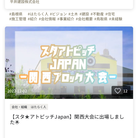
平井建設株式会社
#島根県
#はたらく人
#ビジョン
#土木
#建設
#不動産
#住宅
#施工管理
#紹介
#会社情報
#事業紹介
#会社概要
#鳥取県
#未経験
#安来市
#建設業界
#インタビュ－
#先輩の声
#Uタ－ン
#UIタ－ン
2022-12-02
12
会社・組織
はたらく人
【スタ★アトピッチJapan】関西大会に出場しまし
た🌟