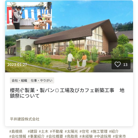
2023-01-27
13
会社・組織
仕事・やりがい
櫻苑🥐製菓・製パン🍞工場及びカフェ新築工事 地
鎮祭について
平井建設株式会社
#島根県
#建設
#土木
#不動産
#太陽光
#住宅
#施工管理
#紹介
#会社情報
#事業紹介
#会社概要
#鳥取県
#未経験
#中途採用
#安来市