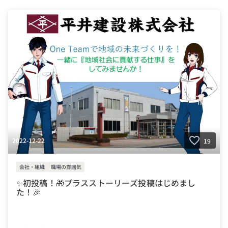
#建設業界
#インタビュ－
#先輩の声
#Uタ－ン
#UIタ－ン
#建築
2022-12-22
19
会社・組織
職場の雰囲気
✨初投稿！🎁プラスストーリーズ投稿はじめまし
た！🎉