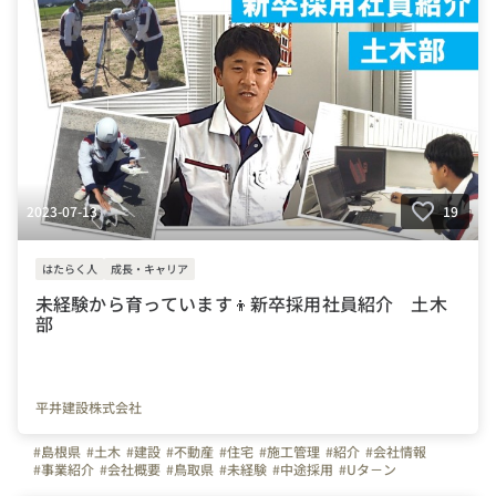
#地域貢献活動
#支援
#会社の活動
#営業会社
#写真で伝える会社の雰囲気
#会社の推しポイント
2023-07-13
19
はたらく人
成長・キャリア
未経験から育っています👦新卒採用社員紹介 土木
部
平井建設株式会社
#島根県
#土木
#建設
#不動産
#住宅
#施工管理
#紹介
#会社情報
#事業紹介
#会社概要
#鳥取県
#未経験
#中途採用
#Uタ－ン
#UIタ－ン
#先輩の声