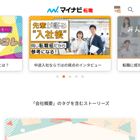
とは？
中途入社ならではの視点のインタビュー
転職に成
item
item
item
item
item
0
1
2
3
4
Item
2
of
5
「会社概要」のタグを含むストーリーズ