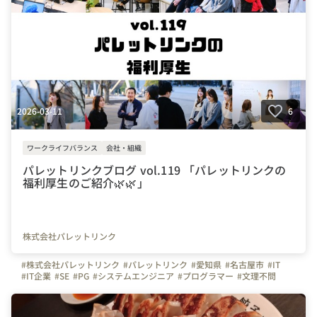
#餃子同好会
#居酒屋
2026-03-11
6
ワークライフバランス
会社・組織
パレットリンクブログ vol.119 「パレットリンクの
福利厚生のご紹介🌿🌿」
株式会社パレットリンク
#株式会社パレットリンク
#パレットリンク
#愛知県
#名古屋市
#IT
#IT企業
#SE
#PG
#システムエンジニア
#プログラマー
#文理不問
#文系
#理系
#未経験者活躍
#経験者活躍
#💻
#デスクワーク
#🏠️
#テレワーク
#在宅勤務
#自慢の福利厚生
#写真で伝える会社の雰囲気
#社内イベント
#同好会
#つながりを大切に
#色とりどりの未来をITで