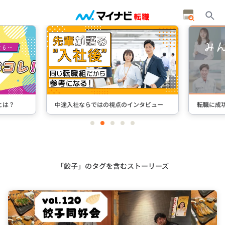
とは？
中途入社ならではの視点のインタビュー
転職に成
item
item
item
item
item
0
1
2
3
4
Item
2
of
5
「餃子」のタグを含むストーリーズ