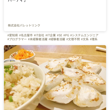
株式会社パレットリンク
#愛知県
#名古屋市
#IT会社
#IT企業
#SE
#PG
#システムエンジニア
#プログラマー
#未経験者活躍
#経験者活躍
#文理不問
#文系
#理系
#💻
#デスクワーク
#🏠
#テレワーク
#在宅勤務
#休日
#休日の過ごし方
#同好会
#同好会活動
#餃子同好会
#🥟
#餃子
#手作り餃子
#パーティー
#社員の繋がり
#会社の雰囲気
#写真で伝える会社の雰囲気
#明るい
#日常
#完全週休2日制
#土日祝日休み
#繋がりを大切に
#色とりどりの未来をITで
#パレットリンク
#パレットリンクブログ