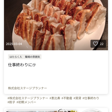
#パレットリンクブログ
#名古屋駅
#懇親会
#ごはん
#🍺
#🥟
#餃子
#餃子同好会
2025-03-04
22
はたらく人
職場の雰囲気
仕事終わりに🍺
株式会社ステージプランナー
#株式会社ステージプランナー
#恵比寿
#不動産
#賃貸
#仕事終わり
#餃子
#初期メンバー