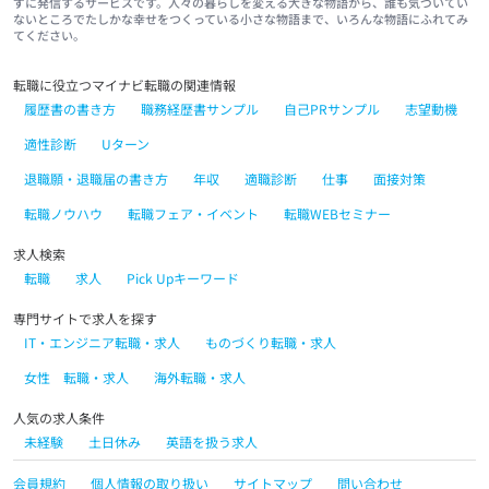
ずに発信するサービスです。人々の暮らしを変える大きな物語から、誰も気づいてい
ないところでたしかな幸せをつくっている小さな物語まで、いろんな物語にふれてみ
てください。
転職に役立つマイナビ転職の関連情報
履歴書の書き方
職務経歴書サンプル
自己PRサンプル
志望動機
適性診断
Uターン
退職願・退職届の書き方
年収
適職診断
仕事
面接対策
転職ノウハウ
転職フェア・イベント
転職WEBセミナー
求人検索
転職
求人
Pick Upキーワード
専門サイトで求人を探す
IT・エンジニア転職・求人
ものづくり転職・求人
女性 転職・求人
海外転職・求人
人気の求人条件
未経験
土日休み
英語を扱う求人
会員規約
個人情報の取り扱い
サイトマップ
問い合わせ