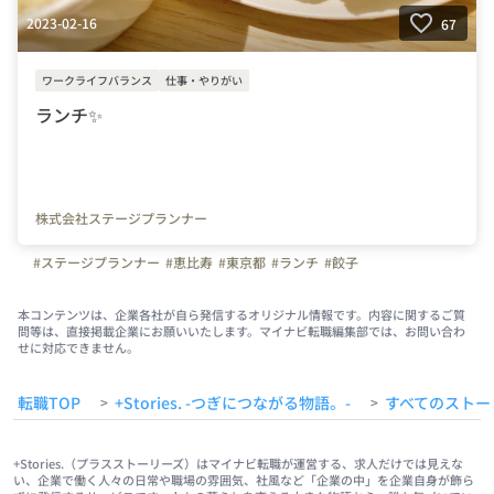
2023-02-16
67
ワークライフバランス
仕事・やりがい
ランチ✨
株式会社ステージプランナー
#ステージプランナー
#恵比寿
#東京都
#ランチ
#餃子
本コンテンツは、企業各社が自ら発信するオリジナル情報です。内容に関するご質
問等は、直接掲載企業にお願いいたします。マイナビ転職編集部では、お問い合わ
せに対応できません。
転職TOP
+Stories. -つぎにつながる物語。-
すべてのストー
>
>
+Stories.（プラスストーリーズ）はマイナビ転職が運営する、求人だけでは見えな
い、企業で働く人々の日常や職場の雰囲気、社風など「企業の中」を企業自身が飾ら