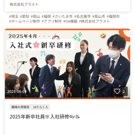
株式会社プラスト
#埼玉
#愛知
#岡山
#福岡
#さいたま市
#名古屋市
#岡山市
#福岡市
#ホームページ制作
#アプリ制作
#OA機器
#株式会社プラスト
#プラスト
#プラストブログ
#会社の推しポイント
#入社エントリー
#研修レポート
#入社初日
#オンボーディング
#1日の流れ
2025-06-09
2
職場の雰囲気
はたらく人
2025年新卒社員🌸入社研修👓📝