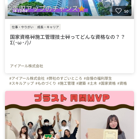
2024-12-04
50
仕事・やりがい
成長・キャリア
国家資格🚧施工管理技士🚧ってどんな資格なの？？
Σ(･ω･ﾉ)ﾉ
アイアール株式会社
#アイアール株式会社
#弊社のすごいところ
#自慢の福利厚生
#スキルアップ
#ものづくり
#施工管理
#建築
#土木
#国家資格
#資格
#転職
#大阪
#東京
#愛知