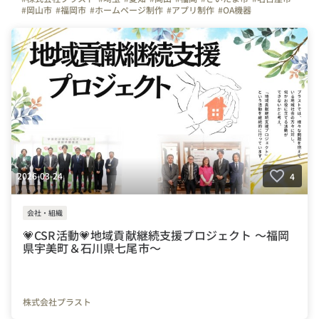
#岡山市
#福岡市
#ホームページ制作
#アプリ制作
#OA機器
#プラストブログ
#決起会
#22期
#23期
#品川
#社内イベント
2026-03-24
4
会社・組織
💗CSR活動💗地域貢献継続支援プロジェクト ～福岡
県宇美町＆石川県七尾市～
株式会社プラスト