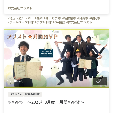
株式会社プラスト
#埼玉
#愛知
#岡山
#福岡
#さいたま市
#名古屋市
#岡山市
#福岡市
#ホームページ制作
#アプリ制作
#OA機器
#株式会社プラスト
#プラスト
#プラストブログ
#会社の推しポイント
#写真で伝える会社の雰囲気
#プラスト営業所
#入社エントリー
#研修レポート
#はたらく人
#新入社員
#新卒社員
#新卒入社
#2025新卒
2025-04-28
3
はたらく人
職場の雰囲気
✨MVP✨ ～2025年3月度 月間MVP🏆～