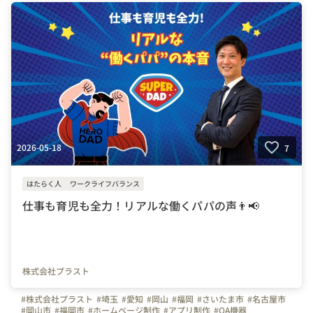
2026-05-18
7
はたらく人
ワークライフバランス
仕事も育児も全力！リアルな働くパパの声👨📢
株式会社プラスト
#株式会社プラスト
#埼玉
#愛知
#岡山
#福岡
#さいたま市
#名古屋市
#岡山市
#福岡市
#ホームページ制作
#アプリ制作
#OA機器