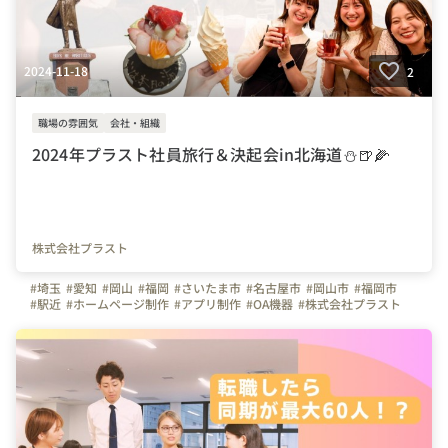
2024-11-18
2
職場の雰囲気
会社・組織
2024年プラスト社員旅行＆決起会in北海道⛄🍺🌽
株式会社プラスト
#埼玉
#愛知
#岡山
#福岡
#さいたま市
#名古屋市
#岡山市
#福岡市
#駅近
#ホームページ制作
#アプリ制作
#OA機器
#株式会社プラスト
#プラスト
#プラストブログ
#決起会
#社員旅行
#総会
#写真で伝える会社の雰囲気
##会社の推しポイント
#北海道
#札幌
#オータムフェスト
#小樽
#観光
#ノーザンホースパーク
#会社の推しポイント