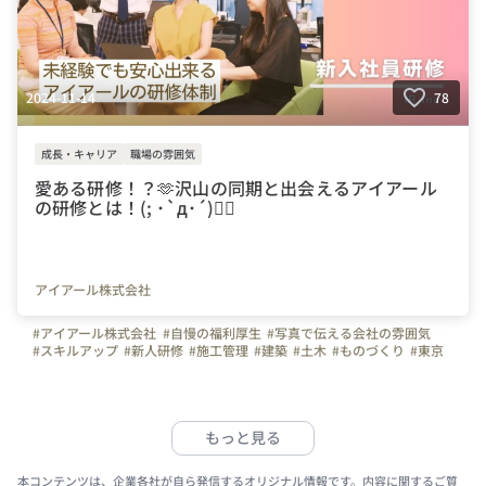
2024-11-14
78
成長・キャリア
職場の雰囲気
愛ある研修！？🫶沢山の同期と出会えるアイアール
の研修とは！(; ･`д･´)❤️‍🔥
アイアール株式会社
#アイアール株式会社
#自慢の福利厚生
#写真で伝える会社の雰囲気
#スキルアップ
#新人研修
#施工管理
#建築
#土木
#ものづくり
#東京
#大阪
#愛知
#転職
#研修
#楽しい
#同期
#未経験
#中途入社
#仲間
#交流
#講師
#社用携帯
#社長
#福利厚生
#成長
#懇親会
もっと見る
本コンテンツは、企業各社が自ら発信するオリジナル情報です。内容に関するご質