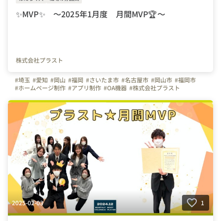
✨MVP✨ ～2025年1月度 月間MVP🏆～
株式会社プラスト
#埼玉
#愛知
#岡山
#福岡
#さいたま市
#名古屋市
#岡山市
#福岡市
#ホームページ制作
#アプリ制作
#OA機器
#株式会社プラスト
#プラスト
#プラストブログ
#MVP
#月間MVP
#表彰
#インタビュー
#営業
#社員紹介
#はたらく人
#自己最高
#プラスト21期MVP
#上司や先輩のキャラクター
2025-02-03
1