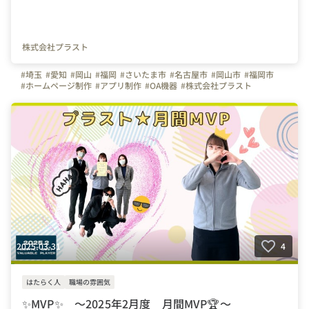
株式会社プラスト
#埼玉
#愛知
#岡山
#福岡
#さいたま市
#名古屋市
#岡山市
#福岡市
#ホームページ制作
#アプリ制作
#OA機器
#株式会社プラスト
#プラスト
#プラストブログ
#新営業所
#オープン
#新しいオフィス
#会社の推しポイント
#オフィスを紹介します
#写真で伝える会社の雰囲気
#プラスト営業所
#入社エントリー
2025-03-31
4
はたらく人
職場の雰囲気
✨MVP✨ ～2025年2月度 月間MVP🏆～