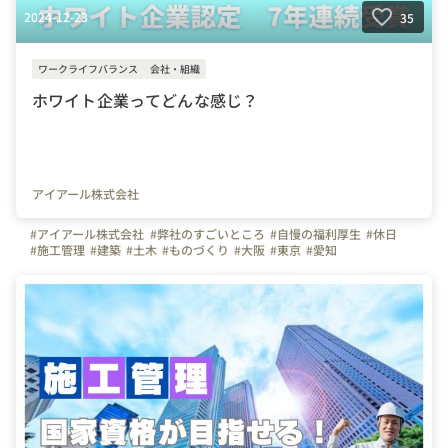
2024-12-23
35
ワークライフバランス
会社・組織
ホワイト企業ってどんな感じ？
アイアール株式会社
#アイアール株式会社
#弊社のすごいところ
#自慢の福利厚生
#休日
#施工管理
#建築
#土木
#ものづくり
#大阪
#東京
#愛知
#ホワイト企業
#転職
#未経験
#研修
#資格
#写真で伝える会社の雰囲気
#ビジョン
#会社の推しポイント
#転職者のリアルな声