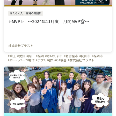
はたらく人
職場の雰囲気
✨MVP✨ ～2024年11月度 月間MVP🏆～
株式会社プラスト
#埼玉
#愛知
#岡山
#福岡
#さいたま市
#名古屋市
#岡山市
#福岡市
#ホームページ制作
#アプリ制作
#OA機器
#株式会社プラスト
#プラスト
#プラストブログ
#MVP
#月間MVP
#表彰
#インタビュー
#営業
#社員紹介
#はたらく人
#自己最高
#プラスト21期MVP