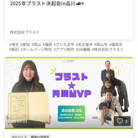
2025年プラスト決起会in品川🚅✈
株式会社プラスト
#埼玉
#愛知
#岡山
#福岡
#さいたま市
#名古屋市
#岡山市
#福岡市
#駅近
#ホームページ制作
#アプリ制作
#OA機器
#株式会社プラスト
#プラスト
#プラストブログ
#決起会
#総会
#写真で伝える会社の雰囲気
##会社の推しポイント
#21期
#22期
#東京都
#品川
#PacificGardenShinagawa
#Alice aqua garden Shinagawa
2025-03-03
2
はたらく人
職場の雰囲気