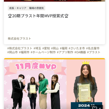
成長・キャリア
職場の雰囲気
🏆20期プラスト年間MVP授賞式🏆
株式会社プラスト
#株式会社プラスト
#埼玉
#愛知
#岡山
#福岡
#さいたま市
#名古屋市
#岡山市
#福岡市
#ホームページ制作
#アプリ制作
#OA機器
#プラスト
#プラストブログ
#決起会
#年間MVP
#20期MVP
#社員旅行
#北海道
#受賞式
#はたらく人
2024-12-25
4