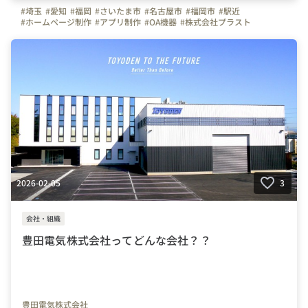
#埼玉
#愛知
#福岡
#さいたま市
#名古屋市
#福岡市
#駅近
#ホームページ制作
#アプリ制作
#OA機器
#株式会社プラスト
#プラスト
#プラストブログ
#CSR活動
#地域貢献継続支援プロジェクト
#人と企業を未来へ繋ぐ
#寄付
#CSR
2026-02-05
3
会社・組織
豊田電気株式会社ってどんな会社？？
豊田電気株式会社