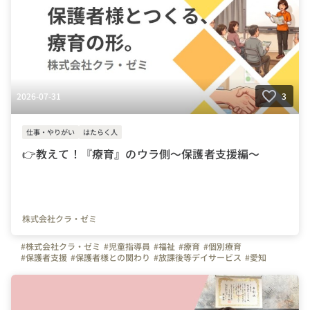
2026-07-31
3
仕事・やりがい
はたらく人
👉教えて！『療育』のウラ側〜保護者支援編〜
株式会社クラ・ゼミ
#株式会社クラ・ゼミ
#児童指導員
#福祉
#療育
#個別療育
#保護者支援
#保護者様との関わり
#放課後等デイサービス
#愛知
#大阪
#愛知 福祉
#大阪 福祉
#児童発達支援