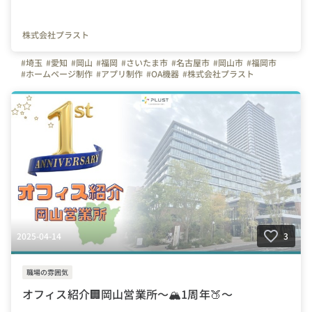
株式会社プラスト
#埼玉
#愛知
#岡山
#福岡
#さいたま市
#名古屋市
#岡山市
#福岡市
#ホームページ制作
#アプリ制作
#OA機器
#株式会社プラスト
#プラスト
#プラストブログ
#MVP
#月間MVP
#表彰
#インタビュー
#営業
#社員紹介
#はたらく人
#自己最高
#プラスト22期MVP
#入社エントリー
2025-04-14
3
職場の雰囲気
オフィス紹介🏢岡山営業所～🏔1周年🍑～