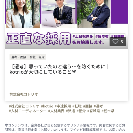
2026-01-30
5
選考・面接
会社・組織
【選考】思っていたのと違う…を防ぐために｜
kotrioが大切にしていること💗
株式会社コトリオ
#株式会社コトリオ
#kotrio
#中途採用
#転職
#面接
#選考
#人材コーディネーター
#人材業界
#派遣
#紹介
#宮城県
#栃木県
#群馬県
#埼玉県
#千葉県
#東京都
#神奈川県
#静岡県
#愛知県
#京都府
#大阪府
#兵庫県
#奈良県
#岡山県
#広島県
#福岡県
#熊本県
#鹿児島県
#営業
#派遣営業
#紹介営業
#長野県
本コンテンツは、企業各社が自ら発信するオリジナル情報です。内容に関するご質
問等は、直接掲載企業にお願いいたします。マイナビ転職編集部では、お問い合わ