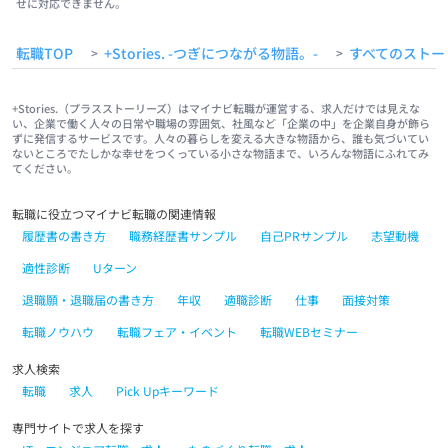
せに対応できません。
転職TOP
+Stories. -つぎにつながる物語。-
すべてのストー
>
>
+Stories.（プラスストーリーズ）はマイナビ転職が運営する、求人だけでは見えな
い、企業で働く人々の日常や職場の雰囲気、社風など「企業の中」を企業自身が飾ら
ずに発信するサービスです。人々の暮らしを変える大きな物語から、誰も気づいてい
ないところでたしかな幸せをつくっている小さな物語まで、いろんな物語にふれてみ
てください。
転職に役立つマイナビ転職の関連情報
履歴書の書き方
職務経歴書サンプル
自己PRサンプル
志望動機
適性診断
Uターン
退職願・退職届の書き方
年収
適職診断
仕事
面接対策
転職ノウハウ
転職フェア・イベント
転職WEBセミナー
求人検索
転職
求人
Pick Upキーワード
専門サイトで求人を探す