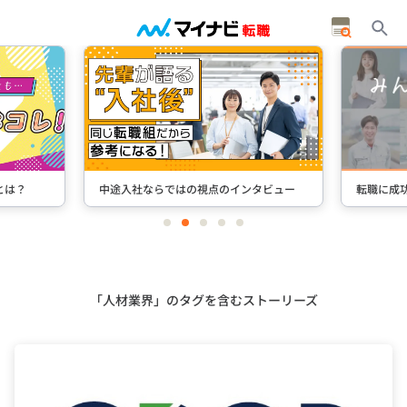
とは？
中途入社ならではの視点のインタビュー
転職に成
item
item
item
item
item
0
1
2
3
4
Item
2
of
5
「人材業界」のタグを含むストーリーズ