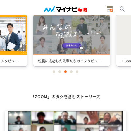
タビュー
転職に成功した先輩たちのインタビュー
＋Stori
item
item
item
item
item
0
1
2
3
4
Item
3
of
5
「ZOOM」のタグを含むストーリーズ