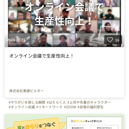
2024-01-31
16
オンライン会議で生産性向上！
株式会社東建ビルダー
#やりがいを感じる瞬間
#はたらく人
#上司や先輩のキャラクター
#オンライン会議
#リモートワーク
#ZOOM
#自慢の福利厚生
#ビジョン
#１日の流れ
#写真で伝える会社の雰囲気
#社内イベント
#休日
#社員紹介
#スキルアップ
#お昼休憩
#インスタ
#TIKTOK
#YOUTUBE
#東建グループ
#東建ビルダー
#東建リフォーム
#東建ペイント
#東建産業
#東建リノベーション
#栃木県
#足利市