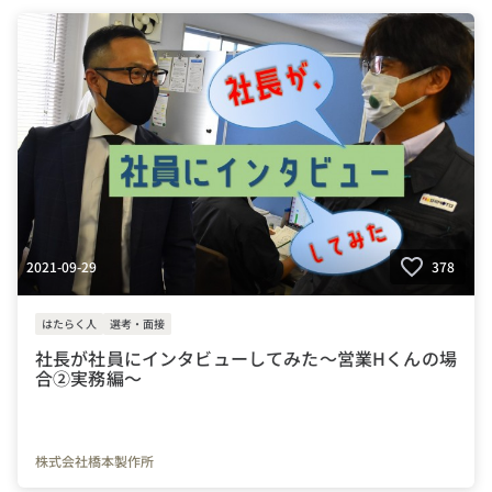
#40代
#50代
#週休2日制
#車通勤
#ガソリン代支給
#副業
#リモート
#WEB面接可
#土曜日面接可
#面接日応相談
#群馬県
#茨城県
#営業
#ZOOM
#Teamas
#生産管理
#ビジョン
2021-09-29
378
はたらく人
選考・面接
社長が社員にインタビューしてみた～営業Hくんの場
合②実務編～
株式会社橋本製作所