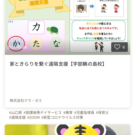
#群馬県
#太田市
#佐野市
#桐生市
#館林市
#働きやすい職場
2022-05-28
6
家ときらりを繋ぐ遠隔支援【宇部鵜の島校】
株式会社クラ・ゼミ
#山口県
#放課後等デイサービス
#療育
#児童指導員
#保育士
#遠隔支援
#ZOOM
#新型コロナウイルス対策