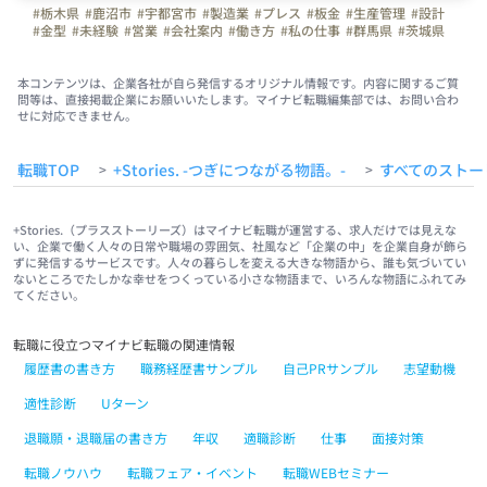
#栃木県
#鹿沼市
#宇都宮市
#製造業
#プレス
#板金
#生産管理
#設計
#金型
#未経験
#営業
#会社案内
#働き方
#私の仕事
#群馬県
#茨城県
#ZOOM
#Teams
#正社員
#20代
#30代
#40代
#50代
#週休2日制
#冷暖房完備
#車通勤
#ガソリン代支給
#副業
#リモート
#WEB面接
#面接日応相談
#土曜日面接可
#インタビュー
#はたらく人
#Uターン
本コンテンツは、企業各社が自ら発信するオリジナル情報です。内容に関するご質
問等は、直接掲載企業にお願いいたします。マイナビ転職編集部では、お問い合わ
#Ｉターン
#私の新人時代
#社員紹介
#橋本製作所
せに対応できません。
転職TOP
+Stories. -つぎにつながる物語。-
すべてのストー
>
>
+Stories.（プラスストーリーズ）はマイナビ転職が運営する、求人だけでは見えな
い、企業で働く人々の日常や職場の雰囲気、社風など「企業の中」を企業自身が飾ら
ずに発信するサービスです。人々の暮らしを変える大きな物語から、誰も気づいてい
ないところでたしかな幸せをつくっている小さな物語まで、いろんな物語にふれてみ
てください。
転職に役立つマイナビ転職の関連情報
履歴書の書き方
職務経歴書サンプル
自己PRサンプル
志望動機
適性診断
Uターン
退職願・退職届の書き方
年収
適職診断
仕事
面接対策
転職ノウハウ
転職フェア・イベント
転職WEBセミナー