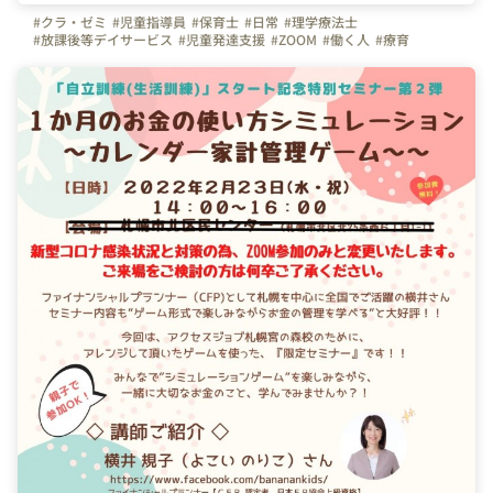
#クラ・ゼミ
#児童指導員
#保育士
#日常
#理学療法士
#放課後等デイサービス
#児童発達支援
#ZOOM
#働く人
#療育
#福山市
#児童発達支援管理責任者