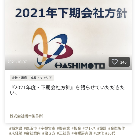
2021-10-07
346
会社・組織
成長・キャリア
『2021年度・下期会社方針』を語らせていただきた
い。
株式会社橋本製作所
#栃木県
#鹿沼市
#宇都宮市
#製造業
#板金
#プレス
#設計
#金型製作
#未経験
#会社案内
#働き方
#正社員
#冷暖房完備
#20代
#30代