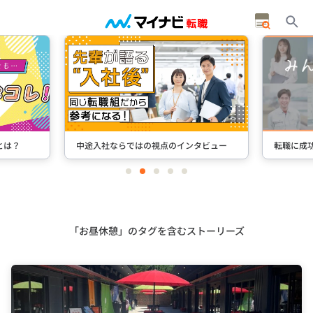
とは？
中途入社ならではの視点のインタビュー
転職に成
item
item
item
item
item
0
1
2
3
4
Item
2
of
5
「お昼休憩」のタグを含むストーリーズ