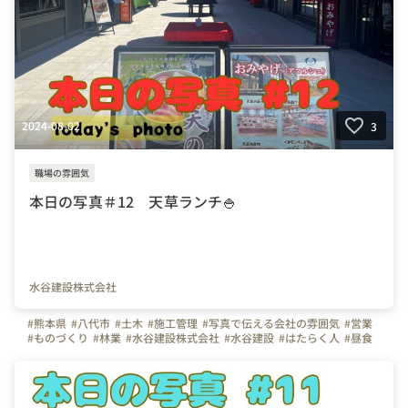
2024-08-02
3
職場の雰囲気
本日の写真＃12 天草ランチ🍚
水谷建設株式会社
#熊本県
#八代市
#土木
#施工管理
#写真で伝える会社の雰囲気
#営業
#ものづくり
#林業
#水谷建設株式会社
#水谷建設
#はたらく人
#昼食
#ランチタイム
#お昼休憩
#海鮮丼