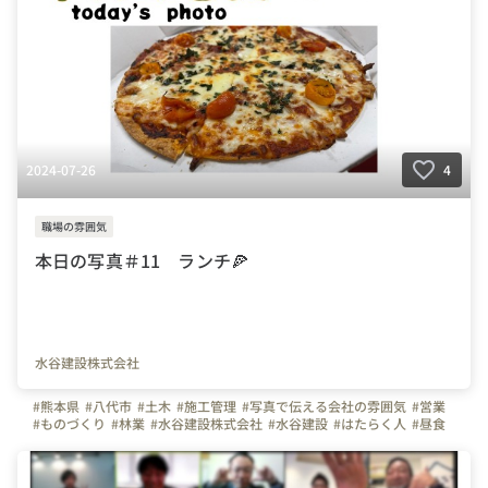
2024-07-26
4
職場の雰囲気
本日の写真＃11 ランチ🍕
水谷建設株式会社
#熊本県
#八代市
#土木
#施工管理
#写真で伝える会社の雰囲気
#営業
#ものづくり
#林業
#水谷建設株式会社
#水谷建設
#はたらく人
#昼食
#ピザ
#ランチタイム
#お昼休憩