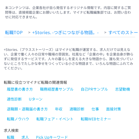
#TIKTOK
#YOUTUBE
#東建グループ
#東建ビルダー
#東建リフォーム
#東建ペイント
#東建産業
#東建リノベーション
#栃木県
#足利市
本コンテンツは、企業各社が自ら発信するオリジナル情報です。内容に関するご質
問等は、直接掲載企業にお願いいたします。マイナビ転職編集部では、お問い合わ
#群馬県
#太田市
#佐野市
#桐生市
#館林市
#働きやすい職場
せに対応できません。
転職TOP
+Stories. -つぎにつながる物語。-
すべてのストー
>
>
+Stories.（プラスストーリーズ）はマイナビ転職が運営する、求人だけでは見えな
い、企業で働く人々の日常や職場の雰囲気、社風など「企業の中」を企業自身が飾ら
ずに発信するサービスです。人々の暮らしを変える大きな物語から、誰も気づいてい
ないところでたしかな幸せをつくっている小さな物語まで、いろんな物語にふれてみ
てください。
転職に役立つマイナビ転職の関連情報
履歴書の書き方
職務経歴書サンプル
自己PRサンプル
志望動機
適性診断
Uターン
退職願・退職届の書き方
年収
適職診断
仕事
面接対策
転職ノウハウ
転職フェア・イベント
転職WEBセミナー
求人検索
転職
求人
Pick Upキーワード