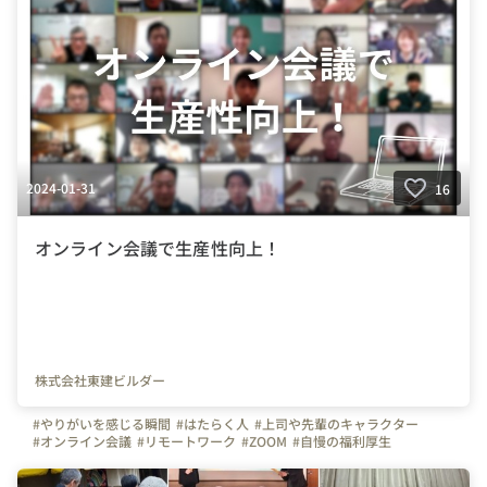
2024-01-31
16
オンライン会議で生産性向上！
株式会社東建ビルダー
#やりがいを感じる瞬間
#はたらく人
#上司や先輩のキャラクター
#オンライン会議
#リモートワーク
#ZOOM
#自慢の福利厚生
#ビジョン
#１日の流れ
#写真で伝える会社の雰囲気
#社内イベント
#休日
#社員紹介
#スキルアップ
#お昼休憩
#インスタ
#TIKTOK