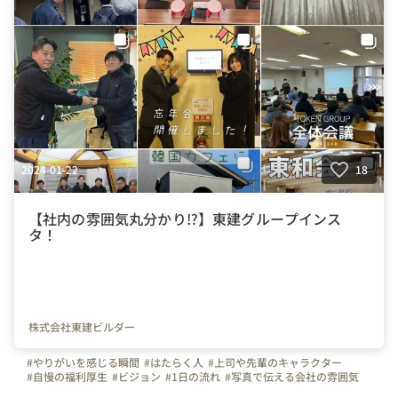
#YOUTUBE
#東建グループ
#東建ビルダー
#東建リフォーム
#東建ペイント
#東建産業
#東建リノベーション
#栃木県
#足利市
#群馬県
#太田市
#佐野市
#桐生市
#館林市
#働きやすい職場
2024-01-22
18
【社内の雰囲気丸分かり⁉︎】東建グループインス
タ！
株式会社東建ビルダー
#やりがいを感じる瞬間
#はたらく人
#上司や先輩のキャラクター
#自慢の福利厚生
#ビジョン
#1日の流れ
#写真で伝える会社の雰囲気
#社内イベント
#休日
#社員紹介
#スキルアップ
#お昼休憩
#インスタ