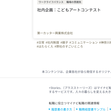
ワークライフバランス
職場の雰囲気
社内企画：こどもアートコンテスト
第一カッター興業株式会社
#日常
#社内制度
#親子
#コミュニケーション
#神奈川
#はたらく人
#弊社のすごいところ
本コンテンツは、企業各社が自ら発信するオリジナ
+Stories.（プラスストーリーズ）はマ
するサービスです。人々の暮らしを変える大
転職に役立つマイナビ転職の関連情報
履歴書の書き方
職務経歴書サンプル