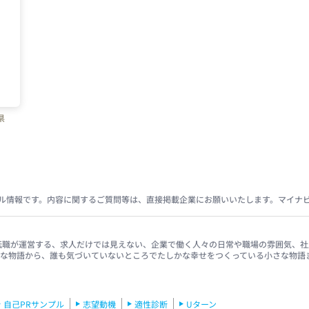
県
ル情報です。内容に関するご質問等は、直接掲載企業にお願いいたします。マイナ
イナビ転職が運営する、求人だけでは見えない、企業で働く人々の日常や職場の雰囲気
きな物語から、誰も気づいていないところでたしかな幸せをつくっている小さな物語
自己PRサンプル
志望動機
適性診断
Uターン