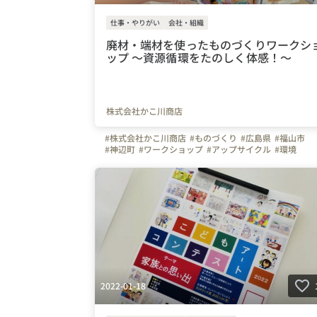
仕事・やりがい
会社・組織
廃材・端材を使ったものづくりワークシ
ップ 〜資源循環をたのしく体感！〜
株式会社かこ川商店
#株式会社かこ川商店
#ものづくり
#広島県
#福山市
#神辺町
#ワークショップ
#アップサイクル
#環境
#SDGs
#イベント
#リサイクル
#福祉とアート
#子ども
#親子
#まちづくり
#かこ川商店
2022-01-18