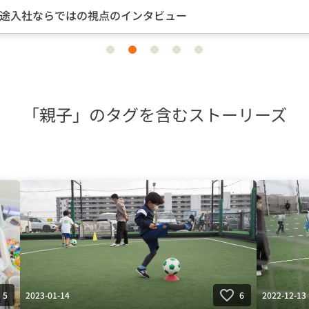
途入社ならではの視点のインタビュー
item
item
item
item
item
0
1
2
3
4
「親子」のタグを含むストーリーズ
2023-01-14
2022-12-13
5
6