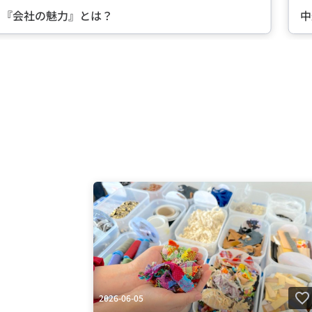
る『会社の魅力』とは？
中
Item
2
of
5
2026-06-05