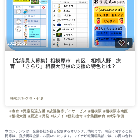
2022-01-20
4
【指導員大募集】相模原市 南区 相模大野 療
育 「きらり」相模大野校の支援の特色とは？
株式会社クラ・ゼミ
#療育
#児童発達支援
#放課後等デイサービス
#相模原
#相模原市南区
#相模大野
#駅近
#児発
#放デイ
#個別療育
#小集団療育
#就学準備
#学習支援
#社会性
#SST
#構造化
#指導環境
#家庭環境
#特別支援教育
#EQ
#自立
#児童指導員
#指導員
#募集
本コンテンツは、企業各社が自ら発信するオリジナル情報です。内容に関するご質
問等は、直接掲載企業にお願いいたします。マイナビ転職編集部では、お問い合わ