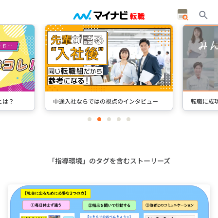
とは？
中途入社ならではの視点のインタビュー
転職に成
item
item
item
item
item
0
1
2
3
4
Item
2
of
5
「指導環境」のタグを含むストーリーズ