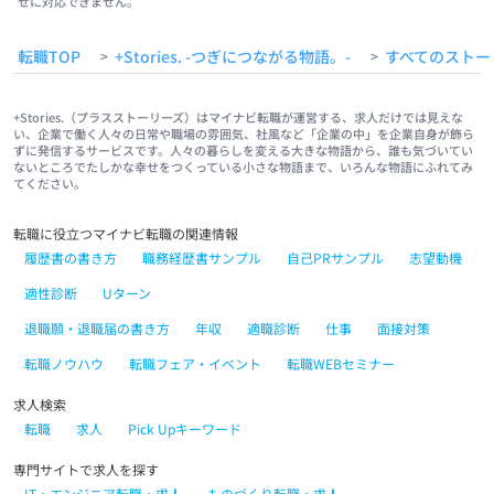
せに対応できません。
転職TOP
+Stories. -つぎにつながる物語。-
すべてのストー
>
>
+Stories.（プラスストーリーズ）はマイナビ転職が運営する、求人だけでは見えな
い、企業で働く人々の日常や職場の雰囲気、社風など「企業の中」を企業自身が飾ら
ずに発信するサービスです。人々の暮らしを変える大きな物語から、誰も気づいてい
ないところでたしかな幸せをつくっている小さな物語まで、いろんな物語にふれてみ
てください。
転職に役立つマイナビ転職の関連情報
履歴書の書き方
職務経歴書サンプル
自己PRサンプル
志望動機
適性診断
Uターン
退職願・退職届の書き方
年収
適職診断
仕事
面接対策
転職ノウハウ
転職フェア・イベント
転職WEBセミナー
求人検索
転職
求人
Pick Upキーワード
専門サイトで求人を探す
IT・エンジニア転職・求人
ものづくり転職・求人