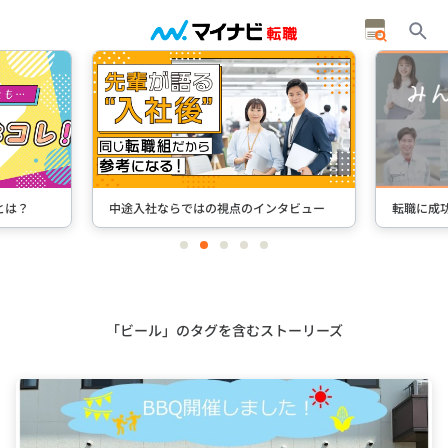
とは？
中途入社ならではの視点のインタビュー
転職に成
item
item
item
item
item
0
1
2
3
4
Item
3
of
5
「ビール」のタグを含むストーリーズ