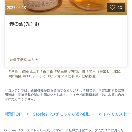
2022-05-18
13
俺の酒(ｱﾙｺｰﾙ)
大浦工測株式会社
#測量
#建築
#土木
#東京都
#埼玉県
#神奈川県
#関東
#墨出し
#北区
#板橋区
#はたらくひと
#ビジョン
#仕事
#未経験歓迎
#キャリアチェンジ
#ものづくり
#オフィス紹介
#展示会
#禁酒
#ノンアルコールビール
#ビール
本コンテンツは、企業各社が自ら発信するオリジナル情報です。内容に関するご質
問等は、直接掲載企業にお願いいたします。マイナビ転職編集部では、お問い合わ
せに対応できません。
転職TOP
+Stories. -つぎにつながる物語。-
すべてのストー
>
>
+Stories.（プラスストーリーズ）はマイナビ転職が運営する、求人だけでは見えな