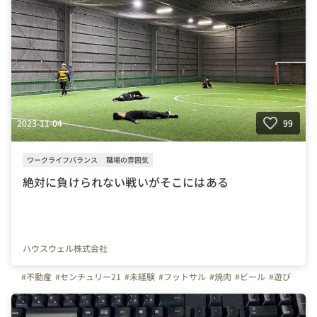
#会社の雰囲気
#明るい
#仕事終わり
#華金
#業務後の過ごし方
#繋がりを大切に
#色とりどりの未来をITで
#パレットリンク
#パレットリンクブログ
2023-11-04
99
ワークライフバランス
職場の雰囲気
絶対に負けられない戦いがそこにはある
ハウスウェル株式会社
#不動産
#センチュリー21
#未経験
#フットサル
#焼肉
#ビール
#遊び