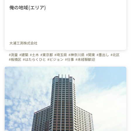
俺の地域(エリア)
大浦工測株式会社
#測量
#建築
#土木
#東京都
#埼玉県
#神奈川県
#関東
#墨出し
#北区
#板橋区
#はたらくひと
#ビジョン
#仕事
#未経験歓迎
#キャリアチェンジ
#ものづくり
#オフィス紹介
#展示会
#ビール
#銀座