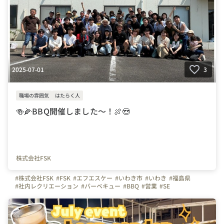
2025-07-01
3
職場の雰囲気
はたらく人
🍻🌽BBQ開催しました～！🍖😍
株式会社FSK
#株式会社FSK
#FSK
#エフエスケー
#いわき市
#いわき
#福島県
#社内レクリエーション
#バーベキュー
#BBQ
#営業
#SE
#システムエンジニア
#事務
#総務
#経理
#システム営業
#bbq
#Uターン
#Iターン
#中途採用
#ビール
#スイカ
#上司や先輩のキャラクター
#はたらく人
#写真で伝える会社の雰囲気
#社内イベント
#休日
#IT
#IT企業