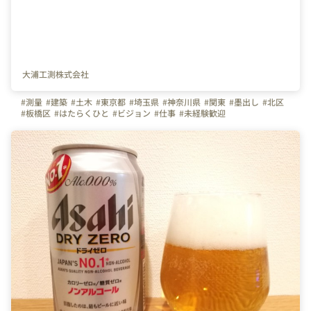
大浦工測株式会社
#測量
#建築
#土木
#東京都
#埼玉県
#神奈川県
#関東
#墨出し
#北区
#板橋区
#はたらくひと
#ビジョン
#仕事
#未経験歓迎
#キャリアチェンジ
#ものづくり
#オフィス紹介
#展示会
#ビール
#北海道
#サッカー