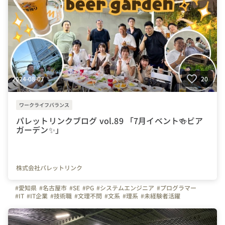
2024-08-07
20
ワークライフバランス
パレットリンクブログ vol.89 「7月イベント🍻ビア
ガーデン✨」
株式会社パレットリンク
#愛知県
#名古屋市
#SE
#PG
#システムエンジニア
#プログラマー
#IT
#IT企業
#技術職
#文理不問
#文系
#理系
#未経験者活躍
#経験者活躍
#💻
#デスクワーク
#🏠
#テレワーク
#在宅勤務
#イベント
#夏イベント
#ビアガーデン
#ビール
#🍻
#飲み会
#自慢の福利厚生
#福利厚生
#写真で伝える会社の雰囲気