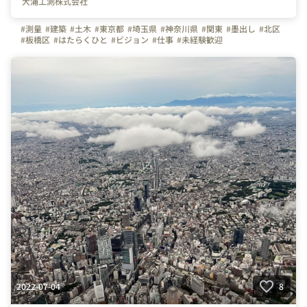
大浦工測株式会社
#測量
#建築
#土木
#東京都
#埼玉県
#神奈川県
#関東
#墨出し
#北区
#板橋区
#はたらくひと
#ビジョン
#仕事
#未経験歓迎
#キャリアチェンジ
#ものづくり
#オフィス紹介
#展示会
#ビール
2022-07-04
8