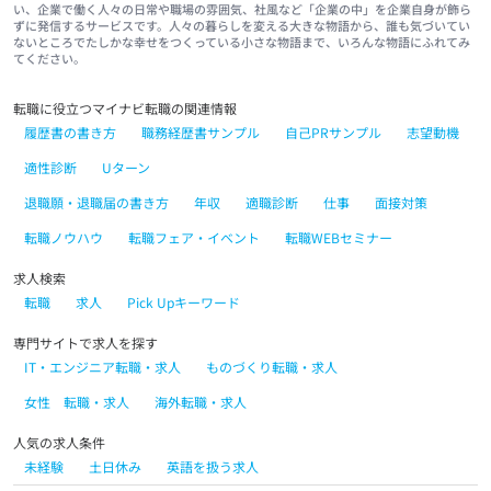
い、企業で働く人々の日常や職場の雰囲気、社風など「企業の中」を企業自身が飾ら
ずに発信するサービスです。人々の暮らしを変える大きな物語から、誰も気づいてい
ないところでたしかな幸せをつくっている小さな物語まで、いろんな物語にふれてみ
てください。
転職に役立つマイナビ転職の関連情報
履歴書の書き方
職務経歴書サンプル
自己PRサンプル
志望動機
適性診断
Uターン
退職願・退職届の書き方
年収
適職診断
仕事
面接対策
転職ノウハウ
転職フェア・イベント
転職WEBセミナー
求人検索
転職
求人
Pick Upキーワード
専門サイトで求人を探す
IT・エンジニア転職・求人
ものづくり転職・求人
女性 転職・求人
海外転職・求人
人気の求人条件
未経験
土日休み
英語を扱う求人