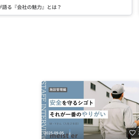
る『会社の魅力』とは？
中
Item
2
of
5
2025-09-05