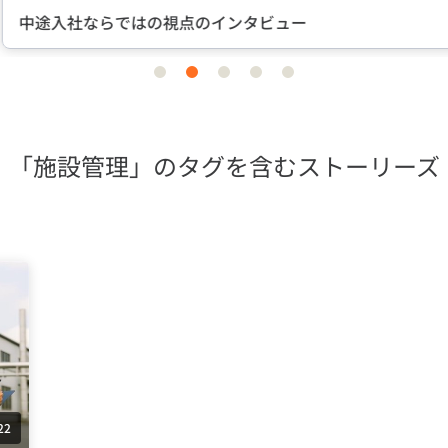
途入社ならではの視点のインタビュー
item
item
item
item
item
0
1
2
3
4
「施設管理」のタグを含むストーリーズ
22