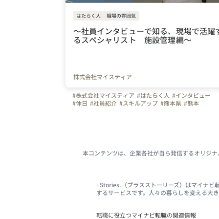
はたらく人
職場の雰囲気
〜社員インタビューで知る、現場で活躍
るスペシャリスト 施設管理編〜
株式会社マイスティア
#株式会社マイスティア
#はたらく人
#インタビュー
#休日
#社員紹介
#スキルアップ
#熊本県
#熊本
#上司や先輩のキャラクター
#成長実感
#地元で働く
#地元
#グローバル
#社員インタビュー
#福利厚生
#施設管理
#設備
#保全
#軽作業
#保守
本コンテンツは、企業各社が自ら発信するオリジナ
+Stories.（プラスストーリーズ）はマ
するサービスです。人々の暮らしを変える大
転職に役立つマイナビ転職の関連情報