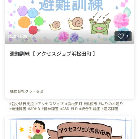
2022-06-29
3
避難訓練【 アクセスジョブ浜松田町 】
株式会社クラ・ゼミ
#就労移行支援
#アクセスジョブ
#浜松田町
#浜松市
#ゆりの木通り
#発達障害
#ADHD
#精神障害
#ASD
#LD
#統合失調症
#適応障害
#療育
#個別支援
#在宅支援
#資格習得
#面接練習
#就活
#セルフケア
#福祉サービス
#クラ・ゼミ
#浜松
#浜松街中
#第一通り駅
#浜松駅