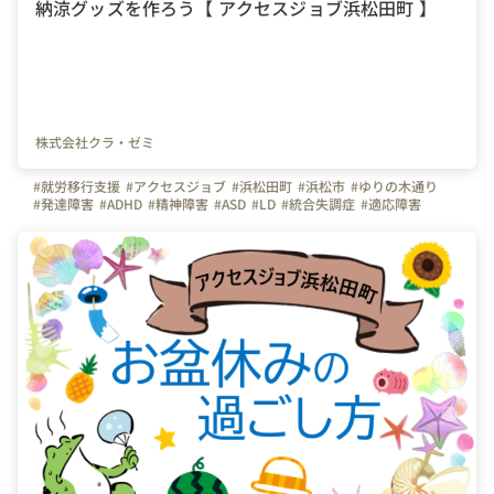
納涼グッズを作ろう【 アクセスジョブ浜松田町 】
株式会社クラ・ゼミ
#就労移行支援
#アクセスジョブ
#浜松田町
#浜松市
#ゆりの木通り
#発達障害
#ADHD
#精神障害
#ASD
#LD
#統合失調症
#適応障害
#療育
#個別支援
#在宅支援
#資格取得
#面接練習
#就活
#セルフケア
#福祉サービス
#クラ・ゼミ
#浜松
#浜松街中
#第一通り駅
#浜松駅