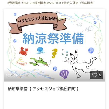
#発達障害
#ADHD
#精神障害
#ASD
#LD
#統合失調症
#適応障害
#療育
#個別支援
#在宅支援
#資格取得
#面接練習
#就活
#セルフケア
#福祉サービス
#クラ・ゼミ
#浜松
#浜松街中
#第一通り駅
#浜松駅
2022-09-14
5
納涼祭準備【 アクセスジョブ浜松田町 】