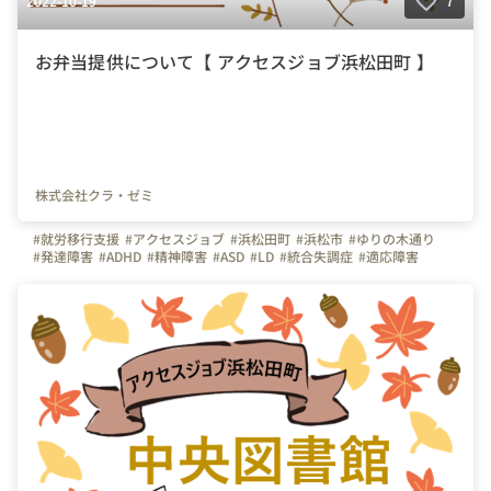
2022-10-19
7
お弁当提供について【 アクセスジョブ浜松田町 】
株式会社クラ・ゼミ
#就労移行支援
#アクセスジョブ
#浜松田町
#浜松市
#ゆりの木通り
#発達障害
#ADHD
#精神障害
#ASD
#LD
#統合失調症
#適応障害
#療育
#個別支援
#在宅支援
#資格取得
#面接練習
#就活
#セルフケア
#福祉サービス
#クラ・ゼミ
#浜松
#浜松街中
#第一通り駅
#浜松駅