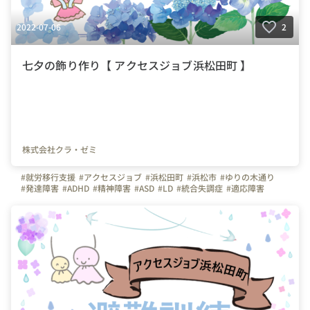
2022-07-06
2
七夕の飾り作り【 アクセスジョブ浜松田町 】
株式会社クラ・ゼミ
#就労移行支援
#アクセスジョブ
#浜松田町
#浜松市
#ゆりの木通り
#発達障害
#ADHD
#精神障害
#ASD
#LD
#統合失調症
#適応障害
#療育
#個別支援
#在宅支援
#資格習得
#面接練習
#就活
#セルフケア
#福祉サービス
#クラ・ゼミ
#浜松
#浜松街中
#第一通り駅
#浜松駅