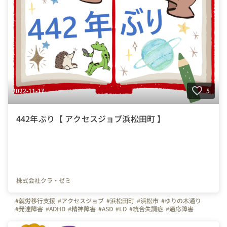
2022-11-17
5
442年ぶり【 アクセスジョブ浜松田町 】
株式会社クラ・ゼミ
#就労移行支援
#アクセスジョブ
#浜松田町
#浜松市
#ゆりの木通り
#発達障害
#ADHD
#精神障害
#ASD
#LD
#統合失調症
#適応障害
#療育
#個別支援
#在宅支援
#資格習得
#面接練習
#就活
#セルフケア
#福祉サービス
#クラ・ゼミ
#浜松
#浜松街中
#第一通り駅
#浜松駅