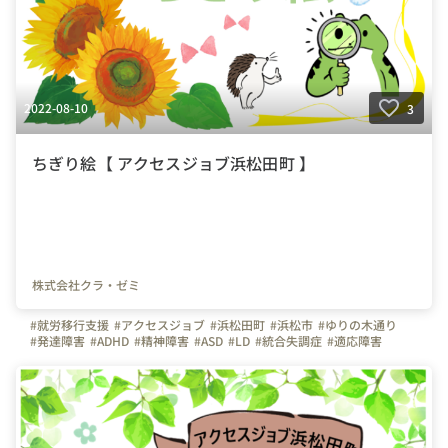
2022-08-10
3
ちぎり絵【 アクセスジョブ浜松田町 】
株式会社クラ・ゼミ
#就労移行支援
#アクセスジョブ
#浜松田町
#浜松市
#ゆりの木通り
#発達障害
#ADHD
#精神障害
#ASD
#LD
#統合失調症
#適応障害
#療育
#個別支援
#在宅支援
#資格取得
#面接練習
#就活
#セルフケア
#福祉サービス
#クラ・ゼミ
#浜松
#浜松街中
#第一通り駅
#浜松駅