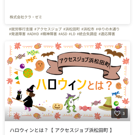
株式会社クラ・ゼミ
#就労移行支援
#アクセスジョブ
#浜松田町
#浜松市
#ゆりの木通り
#発達障害
#ADHD
#精神障害
#ASD
#LD
#統合失調症
#適応障害
#療育
#個別支援
#在宅支援
#資格習得
#面接練習
#就活
#セルフケア
#福祉サービス
#クラ・ゼミ
#浜松
#浜松街中
#第一通り駅
#浜松駅
2022-10-26
3
ハロウィンとは？【 アクセスジョブ浜松田町 】