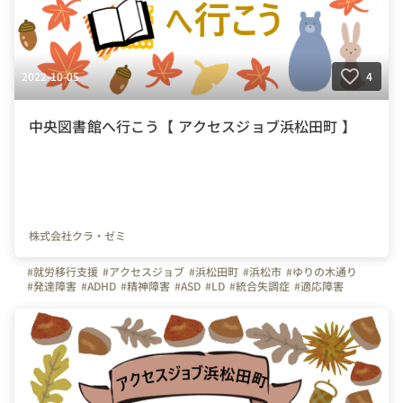
2022-10-05
4
中央図書館へ行こう【 アクセスジョブ浜松田町 】
株式会社クラ・ゼミ
#就労移行支援
#アクセスジョブ
#浜松田町
#浜松市
#ゆりの木通り
#発達障害
#ADHD
#精神障害
#ASD
#LD
#統合失調症
#適応障害
#療育
#個別支援
#在宅支援
#資格取得
#面接練習
#就活
#セルフケア
#福祉サービス
#クラ・ゼミ
#浜松
#浜松街中
#第一通り駅
#浜松駅