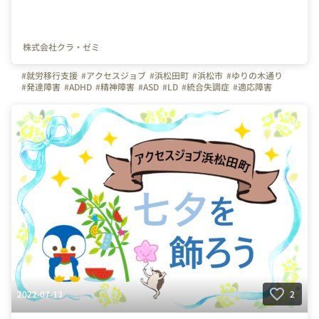
株式会社クラ・ゼミ
#就労移行支援
#アクセスジョブ
#浜松田町
#浜松市
#ゆりの木通り
#発達障害
#ADHD
#精神障害
#ASD
#LD
#統合失調症
#適応障害
#療育
#個別支援
#在宅支援
#資格取得
#面接練習
#就活
#セルフケア
#福祉サービス
#クラ・ゼミ
#浜松
#浜松街中
#第一通り駅
#浜松駅
2022-07-13
2