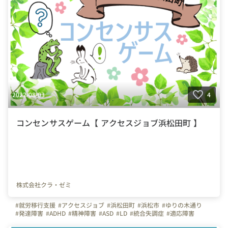
2022-08-03
4
コンセンサスゲーム【 アクセスジョブ浜松田町 】
株式会社クラ・ゼミ
#就労移行支援
#アクセスジョブ
#浜松田町
#浜松市
#ゆりの木通り
#発達障害
#ADHD
#精神障害
#ASD
#LD
#統合失調症
#適応障害
#療育
#個別支援
#在宅支援
#資格取得
#面接練習
#就活
#セルフケア