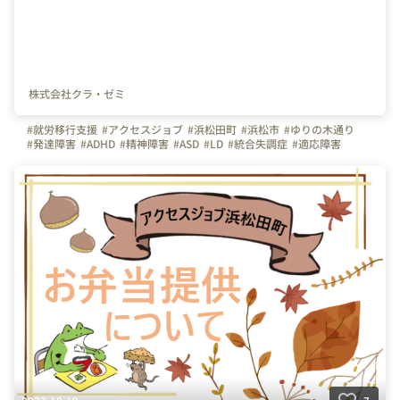
株式会社クラ・ゼミ
#就労移行支援
#アクセスジョブ
#浜松田町
#浜松市
#ゆりの木通り
#発達障害
#ADHD
#精神障害
#ASD
#LD
#統合失調症
#適応障害
#療育
#個別支援
#在宅支援
#資格習得
#面接練習
#就活
#セルフケア
#福祉サービス
#クラ・ゼミ
#浜松
#浜松街中
#第一通り駅
#浜松駅