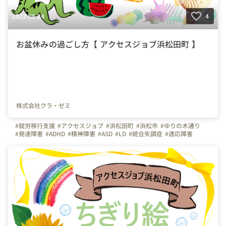
2022-08-24
4
お盆休みの過ごし方【 アクセスジョブ浜松田町 】
株式会社クラ・ゼミ
#就労移行支援
#アクセスジョブ
#浜松田町
#浜松市
#ゆりの木通り
#発達障害
#ADHD
#精神障害
#ASD
#LD
#統合失調症
#適応障害
#療育
#個別支援
#在宅支援
#資格習得
#面接練習
#就活
#セルフケア
#福祉サービス
#クラ・ゼミ
#浜松
#浜松街中
#第一通り駅
#浜松駅