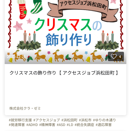
2022-12-21
4
クリスマスの飾り作り【 アクセスジョブ浜松田町 】
株式会社クラ・ゼミ
#就労移行支援
#アクセスジョブ
#浜松田町
#浜松市
#ゆりの木通り
#発達障害
#ADHD
#精神障害
#ASD
#LD
#統合失調症
#適応障害
#療育
#個別支援
#在宅支援
#資格習得
#面接練習
#就活
#セルフケア