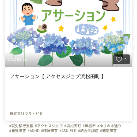
2022-06-22
4
アサーション【 アクセスジョブ浜松田町 】
株式会社クラ・ゼミ
#就労移行支援
#アクセスジョブ
#浜松田町
#浜松市
#ゆりの木通り
#発達障害
#ADHD
#精神障害
#ASD
#LD
#統合失調症
#適応障害
#療育
#個別支援
#在宅支援
#資格習得
#面接練習
#就活
#セルフケア