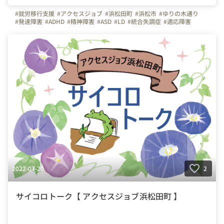
#就労移行支援
#アクセスジョブ
#浜松田町
#浜松市
#ゆりの木通り
#発達障害
#ADHD
#精神障害
#ASD
#LD
#統合失調症
#適応障害
#療育
#個別支援
#在宅支援
#資格取得
#面接練習
#就活
#セルフケア
#福祉サービス
#クラ・ゼミ
#浜松
#浜松街中
#第一通り駅
#浜松駅
2022-07-20
2
サイコロトーク【 アクセスジョブ浜松田町 】