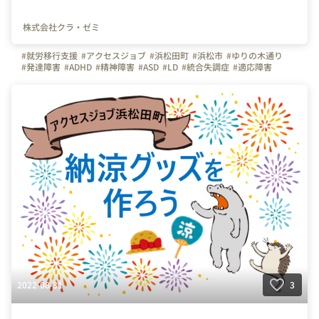
株式会社クラ・ゼミ
#就労移行支援
#アクセスジョブ
#浜松田町
#浜松市
#ゆりの木通り
#発達障害
#ADHD
#精神障害
#ASD
#LD
#統合失調症
#適応障害
#療育
#個別支援
#在宅支援
#資格取得
#面接練習
#就活
#セルフケア
#福祉サービス
#クラ・ゼミ
#浜松
#浜松街中
#第一通り駅
#浜松駅
2022-08-31
3