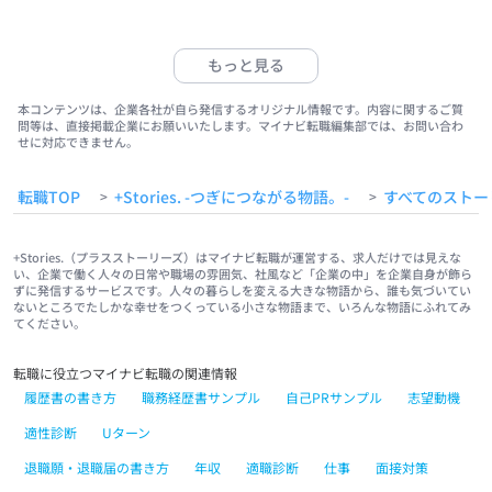
#福祉サービス
#クラ・ゼミ
#浜松
#浜松街中
#第一通り駅
#浜松駅
もっと見る
本コンテンツは、企業各社が自ら発信するオリジナル情報です。内容に関するご質
問等は、直接掲載企業にお願いいたします。マイナビ転職編集部では、お問い合わ
せに対応できません。
転職TOP
+Stories. -つぎにつながる物語。-
すべてのストー
>
>
+Stories.（プラスストーリーズ）はマイナビ転職が運営する、求人だけでは見えな
い、企業で働く人々の日常や職場の雰囲気、社風など「企業の中」を企業自身が飾ら
ずに発信するサービスです。人々の暮らしを変える大きな物語から、誰も気づいてい
ないところでたしかな幸せをつくっている小さな物語まで、いろんな物語にふれてみ
てください。
転職に役立つマイナビ転職の関連情報
履歴書の書き方
職務経歴書サンプル
自己PRサンプル
志望動機
適性診断
Uターン
退職願・退職届の書き方
年収
適職診断
仕事
面接対策