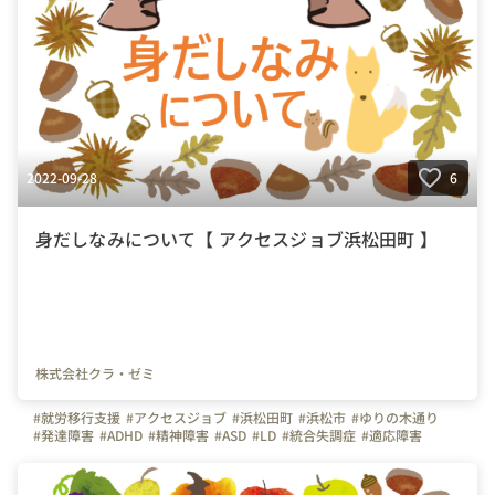
2022-09-28
6
身だしなみについて【 アクセスジョブ浜松田町 】
株式会社クラ・ゼミ
#就労移行支援
#アクセスジョブ
#浜松田町
#浜松市
#ゆりの木通り
#発達障害
#ADHD
#精神障害
#ASD
#LD
#統合失調症
#適応障害
#療育
#個別支援
#在宅支援
#資格取得
#面接練習
#就活
#セルフケア
#福祉サービス
#クラ・ゼミ
#浜松
#浜松街中
#第一通り駅
#浜松駅