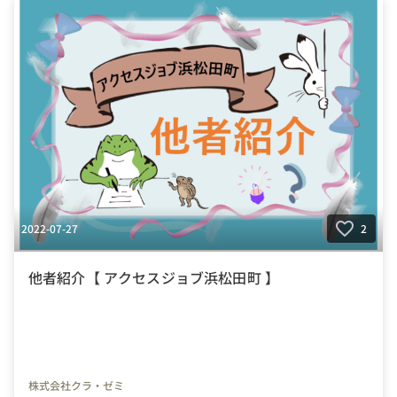
#福祉サービス
#クラ・ゼミ
#浜松
#浜松街中
#第一通り駅
#浜松駅
2022-07-27
2
他者紹介【 アクセスジョブ浜松田町 】
株式会社クラ・ゼミ