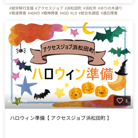
#就労移行支援
#アクセスジョブ
#浜松田町
#浜松市
#ゆりの木通り
#発達障害
#ADHD
#精神障害
#ASD
#LD
#統合失調症
#適応障害
#療育
#個別支援
#在宅支援
#資格習得
#面接練習
#就活
#セルフケア
#福祉サービス
#クラ・ゼミ
#浜松
#浜松街中
#第一通り駅
#浜松駅
2022-11-02
3
ハロウィン準備【 アクセスジョブ浜松田町 】