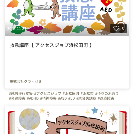
2022-11-24
3
救急講座【 アクセスジョブ浜松田町 】
株式会社クラ・ゼミ
#就労移行支援
#アクセスジョブ
#浜松田町
#浜松市
#ゆりの木通り
#発達障害
#ADHD
#精神障害
#ASD
#LD
#統合失調症
#適応障害
#療育
#個別支援
#在宅支援
#資格習得
#面接練習
#就活
#セルフケア
#福祉サービス
#クラ・ゼミ
#浜松
#浜松街中
#第一通り駅
#浜松駅