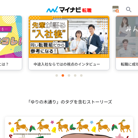
タビュー
転職に成功した先輩たちのインタビュー
＋Stori
item
item
item
item
item
0
1
2
3
4
Item
3
of
5
「ゆりの木通り」のタグを含むストーリーズ