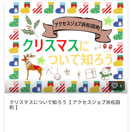
#福祉サービス
#クラ・ゼミ
#浜松
#浜松街中
#第一通り駅
#浜松駅
2022-12-14
5
クリスマスについて知ろう【 アクセスジョブ浜松田
町 】