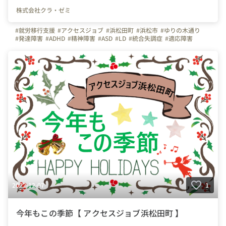
株式会社クラ・ゼミ
#就労移行支援
#アクセスジョブ
#浜松田町
#浜松市
#ゆりの木通り
#発達障害
#ADHD
#精神障害
#ASD
#LD
#統合失調症
#適応障害
#療育
#個別支援
#在宅支援
#資格習得
#面接練習
#就活
#セルフケア
#福祉サービス
#クラ・ゼミ
#浜松
#浜松街中
#第一通り駅
#浜松駅
2022-12-07
1
今年もこの季節【 アクセスジョブ浜松田町 】