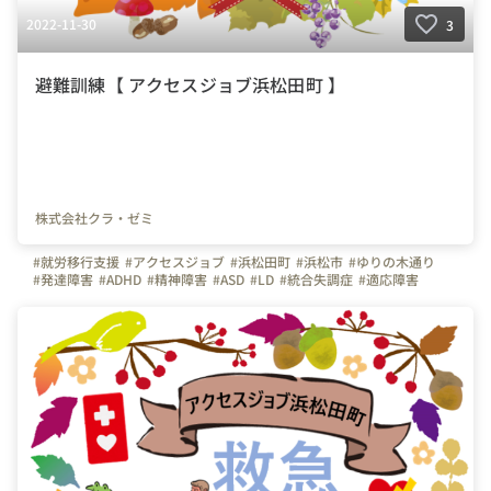
2022-11-30
3
避難訓練【 アクセスジョブ浜松田町 】
株式会社クラ・ゼミ
#就労移行支援
#アクセスジョブ
#浜松田町
#浜松市
#ゆりの木通り
#発達障害
#ADHD
#精神障害
#ASD
#LD
#統合失調症
#適応障害
#療育
#個別支援
#在宅支援
#資格習得
#面接練習
#就活
#セルフケア
#福祉サービス
#クラ・ゼミ
#浜松
#浜松街中
#第一通り駅
#浜松駅