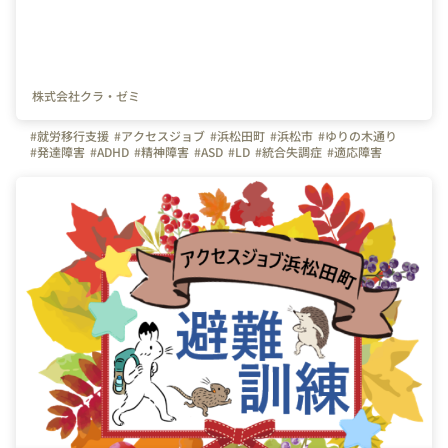
株式会社クラ・ゼミ
#就労移行支援
#アクセスジョブ
#浜松田町
#浜松市
#ゆりの木通り
#発達障害
#ADHD
#精神障害
#ASD
#LD
#統合失調症
#適応障害
#療育
#個別支援
#在宅支援
#資格習得
#面接練習
#就活
#セルフケア
#福祉サービス
#クラ・ゼミ
#浜松
#浜松街中
#第一通り駅
#浜松駅