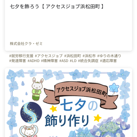
七夕を飾ろう【 アクセスジョブ浜松田町 】
株式会社クラ・ゼミ
#就労移行支援
#アクセスジョブ
#浜松田町
#浜松市
#ゆりの木通り
#発達障害
#ADHD
#精神障害
#ASD
#LD
#統合失調症
#適応障害
#療育
#個別支援
#在宅支援
#資格習得
#面接練習
#就活
#セルフケア
#福祉サービス
#クラ・ゼミ
#浜松
#浜松街中
#第一通り駅
#浜松駅