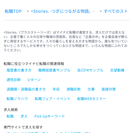
転職TOP
+Stories. -つぎにつながる物語。-
すべてのストー
>
>
+Stories.（プラスストーリーズ）はマイナビ転職が運営する、求人だけでは見えな
い、企業で働く人々の日常や職場の雰囲気、社風など「企業の中」を企業自身が飾ら
ずに発信するサービスです。人々の暮らしを変える大きな物語から、誰も気づいてい
ないところでたしかな幸せをつくっている小さな物語まで、いろんな物語にふれてみ
てください。
転職に役立つマイナビ転職の関連情報
履歴書の書き方
職務経歴書サンプル
自己PRサンプル
志望動機
適性診断
Uターン
退職願・退職届の書き方
年収
適職診断
仕事
面接対策
転職ノウハウ
転職フェア・イベント
転職WEBセミナー
求人検索
転職
求人
Pick Upキーワード
専門サイトで求人を探す