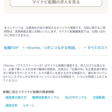
マイナビ転職の求人を見る
本コンテンツは、企業各社が自ら発信するオリジナル情報です。内容に関するご質
問等は、直接掲載企業にお願いいたします。マイナビ転職編集部では、お問い合わ
せに対応できません。
転職TOP
+Stories. -つぎにつながる物語。-
すべてのストー
>
>
+Stories.（プラスストーリーズ）はマイナビ転職が運営する、求人だけでは見えな
い、企業で働く人々の日常や職場の雰囲気、社風など「企業の中」を企業自身が飾ら
ずに発信するサービスです。人々の暮らしを変える大きな物語から、誰も気づいてい
ないところでたしかな幸せをつくっている小さな物語まで、いろんな物語にふれてみ
てください。
転職に役立つマイナビ転職の関連情報
履歴書の書き方
職務経歴書サンプル
自己PRサンプル
志望動機
適性診断
Uターン