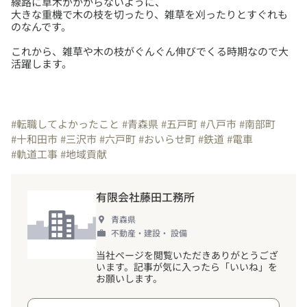
線路に草木がかからないように、
大きな重機で木の枝を切ったり、雑草を刈ったりとすぐれも
これから、雑草や木の枝がぐんぐん伸びでくる時期なので大
活躍します。
#転職してよかったこと
#青森県
#五戸町
#八戸市
#南部町
#十和田市
#三沢市
#六戸町
#おいらせ町
#鉄道
#電車
#軌道工事
#地域貢献
有限会社藤田工務所
青森県
不動産・建設・ 設備
当社ページを閲覧いただきありがとうござ
います。記事が気に入ったら「いいね」を
お願いします。