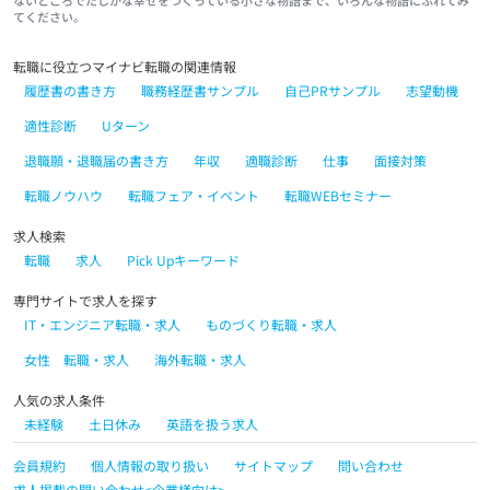
ないところでたしかな幸せをつくっている小さな物語まで、いろんな物語にふれてみ
てください。
転職に役立つマイナビ転職の関連情報
履歴書の書き方
職務経歴書サンプル
自己PRサンプル
志望動機
適性診断
Uターン
退職願・退職届の書き方
年収
適職診断
仕事
面接対策
転職ノウハウ
転職フェア・イベント
転職WEBセミナー
求人検索
転職
求人
Pick Upキーワード
専門サイトで求人を探す
IT・エンジニア転職・求人
ものづくり転職・求人
女性 転職・求人
海外転職・求人
人気の求人条件
未経験
土日休み
英語を扱う求人
会員規約
個人情報の取り扱い
サイトマップ
問い合わせ
求人掲載の問い合わせ<企業様向け>