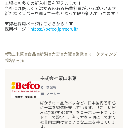
工場にも多くの新入社員を迎えました！
当社には優しくて温かみのある先輩社員がいっぱいいます。
▼弊社採用ページはこちらから！▼
採用ページ：
https://befco.jp/recruit/
#栗山米菓
#食品
#新潟
#大宮
#大阪
#営業
#マーケティング
#製品開発
株式会社栗山米菓
新潟県
メーカー
ばかうけ・星たべよなど、日本国内を中心
に米菓を製造販売しています。「新しい試
みに挑戦する精神」をコーポレートブラン
ドとして設定し、考え方を大切にしており
社員同士助け合うような風土を持っていま
す。