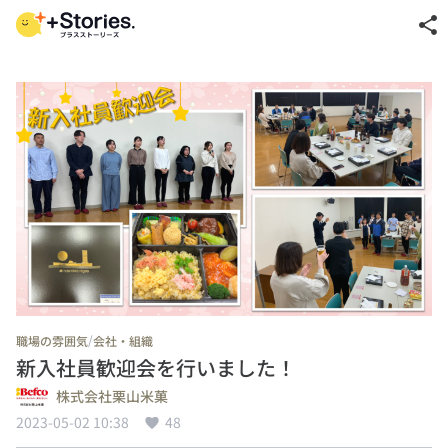
share
/
職場の雰囲気
会社・組織
新入社員歓迎会を行いました！
株式会社栗山米菓
2023-05-02 10:38
48