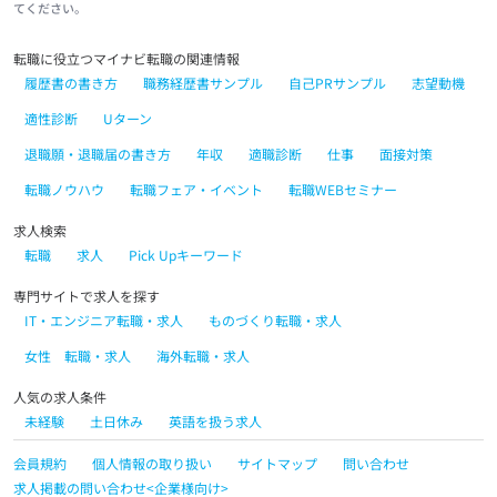
てください。
転職に役立つマイナビ転職の関連情報
履歴書の書き方
職務経歴書サンプル
自己PRサンプル
志望動機
適性診断
Uターン
退職願・退職届の書き方
年収
適職診断
仕事
面接対策
転職ノウハウ
転職フェア・イベント
転職WEBセミナー
求人検索
転職
求人
Pick Upキーワード
専門サイトで求人を探す
IT・エンジニア転職・求人
ものづくり転職・求人
女性 転職・求人
海外転職・求人
人気の求人条件
未経験
土日休み
英語を扱う求人
会員規約
個人情報の取り扱い
サイトマップ
問い合わせ
求人掲載の問い合わせ<企業様向け>