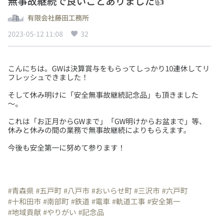
無事故継続で良いことありました👍
有限会社藤田工務所
2023-05-12 11:08
32
こんにちは。GWは決算賞与をもらってしっかり10連休してリ
そして休み明けに「安全無事故継続記念品」も頂きました
これは「お正月からGWまで」「GW明けからお盆まで」等、
今後も安全第一に努めて参ります！
#青森県
#五戸町
#八戸市
#おいらせ町
#三沢市
#六戸町
#十和田市
#南部町
#鉄道
#電車
#軌道工事
#安全第一
#地域貢献
#やりがい
#記念品