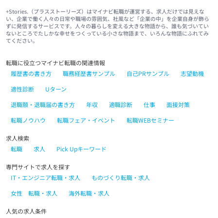
+Stories.（プラスストーリーズ）はマイナビ転職が運営する、求人だけでは見えな
い、企業で働く人々の日常や職場の雰囲気、社風など「企業の中」を企業自身が飾ら
ずに発信するサービスです。人々の暮らしを変える大きな物語から、誰も気づいてい
ないところでたしかな幸せをつくっている小さな物語まで、いろんな物語にふれてみ
てください。
転職に役立つマイナビ転職の関連情報
履歴書の書き方
職務経歴書サンプル
自己PRサンプル
志望動機
適性診断
Uターン
退職願・退職届の書き方
年収
適職診断
仕事
面接対策
転職ノウハウ
転職フェア・イベント
転職WEBセミナー
求人検索
転職
求人
Pick Upキーワード
専門サイトで求人を探す
IT・エンジニア転職・求人
ものづくり転職・求人
女性 転職・求人
海外転職・求人
人気の求人条件