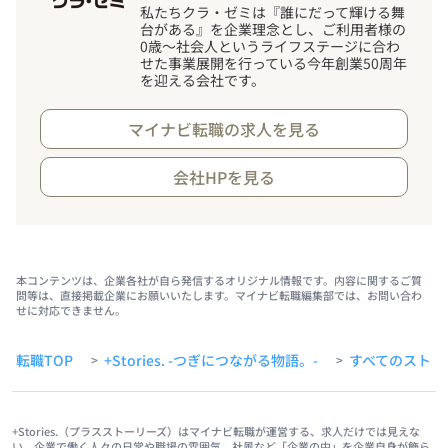
私たちクラ・ゼミは『誰にだって輝ける舞
台がある』を企業理念とし、ご利用者様の
0歳～社会人というライフステージに合わ
せた事業展開を行っている今年創業50周年
を迎える会社です。
マイナビ転職の求人を見る
会社HPを見る
本コンテンツは、企業各社が自ら発信するオリジナル情報です。内容に関するご質
問等は、直接掲載企業にお願いいたします。マイナビ転職編集部では、お問い合わ
せに対応できません。
転職TOP
+Stories. -つぎにつながる物語。-
すべてのストー
>
>
+Stories.（プラスストーリーズ）はマイナビ転職が運営する、求人だけでは見えな
い、企業で働く人々の日常や職場の雰囲気、社風など「企業の中」を企業自身が飾ら