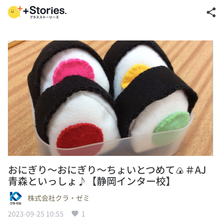
share
おにぎり～おにぎり～ちょいとつめて🍙＃AJ
青森といっしょ♪【静岡インター校】
株式会社クラ・ゼミ
2023-09-25 10:55
1