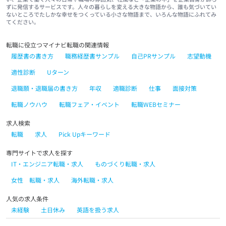
ずに発信するサービスです。人々の暮らしを変える大きな物語から、誰も気づいてい
ないところでたしかな幸せをつくっている小さな物語まで、いろんな物語にふれてみ
てください。
転職に役立つマイナビ転職の関連情報
履歴書の書き方
職務経歴書サンプル
自己PRサンプル
志望動機
適性診断
Uターン
退職願・退職届の書き方
年収
適職診断
仕事
面接対策
転職ノウハウ
転職フェア・イベント
転職WEBセミナー
求人検索
転職
求人
Pick Upキーワード
専門サイトで求人を探す
IT・エンジニア転職・求人
ものづくり転職・求人
女性 転職・求人
海外転職・求人
人気の求人条件
未経験
土日休み
英語を扱う求人