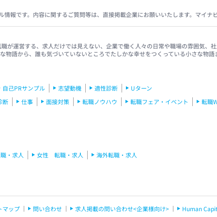
ル情報です。内容に関するご質問等は、直接掲載企業にお願いいたします。マイナ
イナビ転職が運営する、求人だけでは見えない、企業で働く人々の日常や職場の雰囲気
きな物語から、誰も気づいていないところでたしかな幸せをつくっている小さな物語
自己PRサンプル
志望動機
適性診断
Uターン
診断
仕事
面接対策
転職ノウハウ
転職フェア・イベント
転職
転職・求人
女性 転職・求人
海外転職・求人
トマップ
問い合わせ
求人掲載の問い合わせ<企業様向け>
Human C