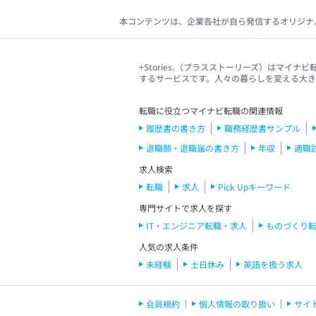
本コンテンツは、企業各社が自ら発信するオリジナ
+Stories.（プラスストーリーズ）はマ
するサービスです。人々の暮らしを変える大
転職に役立つマイナビ転職の関連情報
履歴書の書き方
職務経歴書サンプル
退職願・退職届の書き方
年収
適職
求人検索
転職
求人
Pick Upキーワード
専門サイトで求人を探す
IT・エンジニア転職・求人
ものづくり
人気の求人条件
未経験
土日休み
英語を扱う求人
会員規約
個人情報の取り扱い
サイ