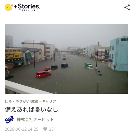
share
/
仕事・やりがい
成長・キャリア
備えあれば憂いなし
株式会社オービット
2026-06-12 14:25
18