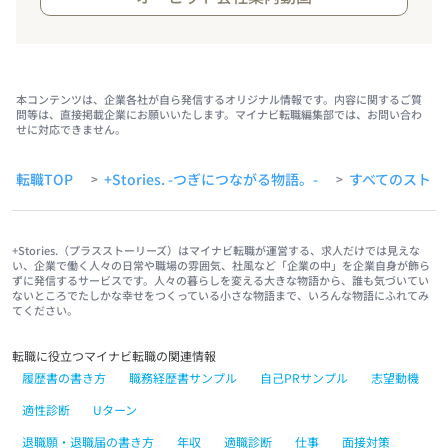
本コンテンツは、企業各社が自ら発信するオリジナル情報です。内容に関するご質
問等は、直接掲載企業にお願いいたします。マイナビ転職編集部では、お問い合わ
せに対応できません。
転職TOP
+Stories. -つぎにつながる物語。-
すべてのストー
>
>
+Stories.（プラスストーリーズ）はマイナビ転職が運営する、求人だけでは見えな
い、企業で働く人々の日常や職場の雰囲気、社風など「企業の中」を企業自身が飾ら
ずに発信するサービスです。人々の暮らしを変える大きな物語から、誰も気づいてい
ないところでたしかな幸せをつくっている小さな物語まで、いろんな物語にふれてみ
てください。
転職に役立つマイナビ転職の関連情報
履歴書の書き方
職務経歴書サンプル
自己PRサンプル
志望動機
適性診断
Uターン
退職願・退職届の書き方
年収
適職診断
仕事
面接対策