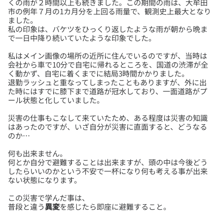
くの雨が２時間以上も続きました。この期間の雨は、大牟田
市の例年７月の1カ月分を上回る雨量で、観測史上最大となり
ました。
私の印象は、バケツをひっくり返したような雨が朝から晩ま
私はメイン画像の場所の近所に住んでいるのですが、当時は
会社から車で10分で自宅に帰れるところを、国道の渋滞が全
く動かず、自宅に着くまでに結局3時間かかりました。
退勤ラッシュと重なってしまったこともありますが、外に出
た時にはすでに膝下まで道路が冠水しており、一面道路がプ
災害の仕事もこなして来ていたため、ある程度は災害の知識
はあったのですが、いざ自分が災害に直面すると、どうなる
何も出来ません。
何とか自分で避難することは出来ますが、頭の中は今後どう
したらいいのかという不安で一杯になり何も考える事が出来
この災害で学んだ事は、
普段と違う
異変