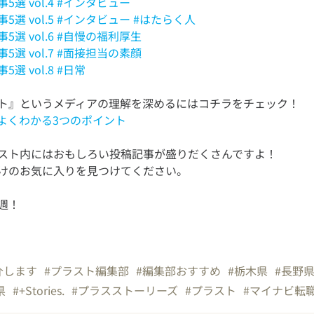
選 vol.4 #インタビュー
選 vol.5 #インタビュー #はたらく人
選 vol.6 #自慢の福利厚生
選 vol.7 #面接担当の素顔
選 vol.8 #日常
よくわかる3つのポイント
スト内にはおもしろい投稿記事が盛りだくさんですよ！
週！
介します
#プラスト編集部
#編集部おすすめ
#栃木県
#長野
県
#+Stories.
#プラスストーリーズ
#プラスト
#マイナビ転