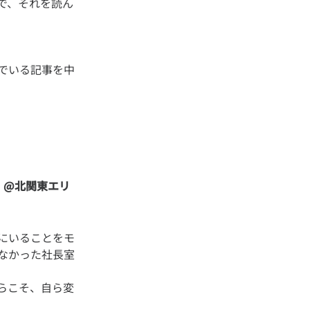
で、それを読ん
でいる記事を中
 @北関東エリ
にいることをモ
なかった社長室
らこそ、自ら変