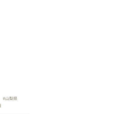
県
#山梨県
職