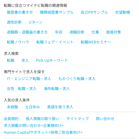
転職に役立つマイナビ転職の関連情報
履歴書の書き方
職務経歴書サンプル
自己PRサンプル
志望動機
適性診断
Uターン
退職願・退職届の書き方
年収
適職診断
仕事
面接対策
転職ノウハウ
転職フェア・イベント
転職WEBセミナー
求人検索
転職
求人
Pick Upキーワード
専門サイトで求人を探す
IT・エンジニア転職・求人
ものづくり転職・求人
女性 転職・求人
海外転職・求人
人気の求人条件
未経験
土日休み
英語を扱う求人
会員規約
個人情報の取り扱い
サイトマップ
問い合わせ
求人掲載の問い合わせ<企業様向け>
Human Capitalサポネット<採用ご担当者向け>