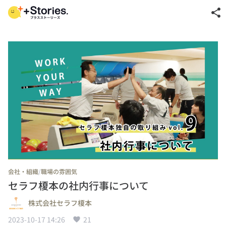
share
/
会社・組織
職場の雰囲気
セラフ榎本の社内行事について
株式会社セラフ榎本
2023-10-17 14:26
21