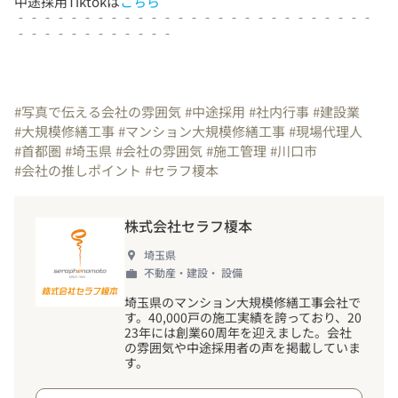
中途採用Tiktokは
こちら
‐‐‐‐‐‐‐‐‐‐‐‐‐‐‐‐‐‐‐‐‐‐‐‐‐‐‐
‐‐‐‐‐‐‐‐‐‐‐‐
#写真で伝える会社の雰囲気
#中途採用
#社内行事
#建設業
#大規模修繕工事
#マンション大規模修繕工事
#現場代理人
#首都圏
#埼玉県
#会社の雰囲気
#施工管理
#川口市
#会社の推しポイント
#セラフ榎本
株式会社セラフ榎本
埼玉県
不動産・建設・ 設備
埼玉県のマンション大規模修繕工事会社で
す。40,000戸の施工実績を誇っており、20
23年には創業60周年を迎えました。会社
の雰囲気や中途採用者の声を掲載していま
す。