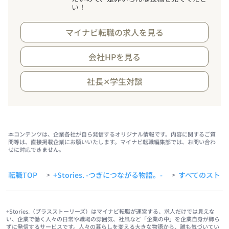
い
！
マイナビ転職の求人を見る
会社HPを見る
社長✕学生対談
本コンテンツは、企業各社が自ら発信するオリジナル情報です。内容に関するご質
問等は、直接掲載企業にお願いいたします。マイナビ転職編集部では、お問い合わ
せに対応できません。
転職TOP
+Stories. -つぎにつながる物語。-
すべてのストー
>
>
+Stories.（プラスストーリーズ）はマイナビ転職が運営する、求人だけでは見えな
い、企業で働く人々の日常や職場の雰囲気、社風など「企業の中」を企業自身が飾ら
ずに発信するサービスです。人々の暮らしを変える大きな物語から、誰も気づいてい