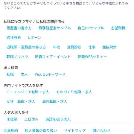
ないところでたしかな幸せをつくっている小さな物語まで、いろんな物語にふれてみ
てください。
転職に役立つマイナビ転職の関連情報
履歴書の書き方
職務経歴書サンプル
自己PRサンプル
志望動機
適性診断
Uターン
退職願・退職届の書き方
年収
適職診断
仕事
面接対策
転職ノウハウ
転職フェア・イベント
転職WEBセミナー
求人検索
転職
求人
Pick Upキーワード
専門サイトで求人を探す
IT・エンジニア転職・求人
ものづくり転職・求人
女性 転職・求人
海外転職・求人
人気の求人条件
未経験
土日休み
英語を扱う求人
会員規約
個人情報の取り扱い
サイトマップ
問い合わせ