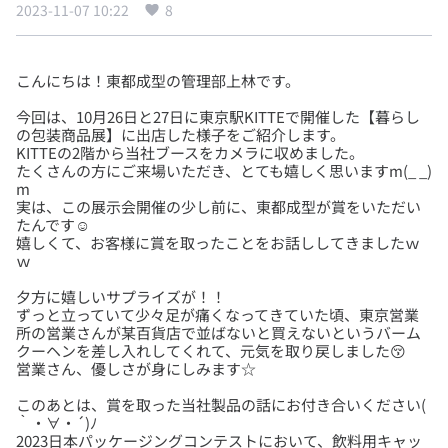
2023-11-07 10:22
8
今回は、10月26日と27日に東京駅KITTEで開催した【暮らし
の包装商品展】に出店した様子をご紹介します。
KITTEの2階から当社ブースをカメラに収めました。
たくさんの方にご来場いただき、とても嬉しく思いますm(_ _)
m
実は、この展示会開催の少し前に、東都成型が賞をいただい
たんです☺
嬉しくて、お客様に賞を取ったことをお話ししてきましたｗ
夕方に嬉しいサプライズが！！
ずっと立っていて少々足が痛くなってきていた頃、東京営業
所の営業さんが某百貨店で並ばないと買えないというバーム
クーヘンを差し入れしてくれて、元気を取り戻しました😚
このあとは、賞を取った当社製品の話にお付き合いください(
｀・∀・´)ﾉ
2023日本パッケージングコンテストにおいて、飲料用キャッ