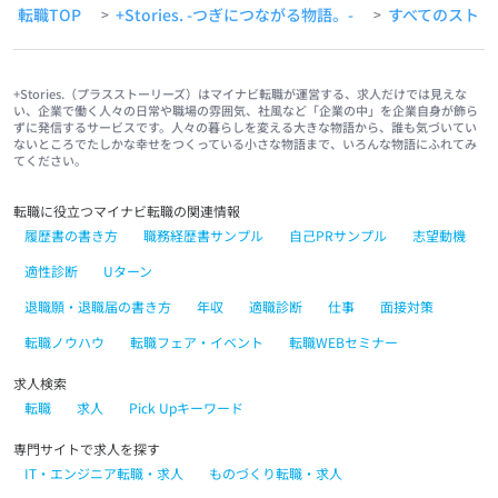
転職TOP
+Stories. -つぎにつながる物語。-
すべてのストー
>
>
+Stories.（プラスストーリーズ）はマイナビ転職が運営する、求人だけでは見えな
い、企業で働く人々の日常や職場の雰囲気、社風など「企業の中」を企業自身が飾ら
ずに発信するサービスです。人々の暮らしを変える大きな物語から、誰も気づいてい
ないところでたしかな幸せをつくっている小さな物語まで、いろんな物語にふれてみ
てください。
転職に役立つマイナビ転職の関連情報
履歴書の書き方
職務経歴書サンプル
自己PRサンプル
志望動機
適性診断
Uターン
退職願・退職届の書き方
年収
適職診断
仕事
面接対策
転職ノウハウ
転職フェア・イベント
転職WEBセミナー
求人検索
転職
求人
Pick Upキーワード
専門サイトで求人を探す
IT・エンジニア転職・求人
ものづくり転職・求人