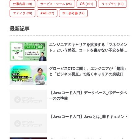
仕事内容 (19)
サービス・ツール (25)
OS (101)
ライブラリ (13)
エディタ (20)
AWS (27)
本・参考書 (12)
最新記事
エンジニアのキャリアを拡張する「マネジメン
ト」という武器。コードを書かない不安を解消
する思考法
グロービスCTOに聞く、エンジニアが「越境」
と「ビジネス視点」で拓くキャリアの突破口
【Javaコード入門】データベース_①データベ
ースの準備
【Javaコード入門】Javaとは_⑧ドキュメント