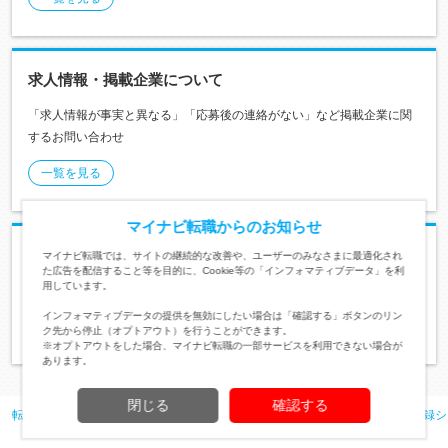
求人情報・掲載企業について
「求人情報が事実と異なる」「応募後の連絡がない」など掲載企業に関
するお問い合わせ
一覧を見る
マイナビ転職からのお知らせ
アプリについて
マイナビ転職では、サイトの継続的な改善や、ユーザーのみなさまに最適化され
た広告を配信すること等を目的に、Cookie等の「インフォマティブデータ」を利
用しています。
マイナビ転職公式アプリの操作方法に関するご案内
インフォマティブデータの提供を無効にしたい場合は「確認する」ボタンのリン
一覧を見る
ク先から停止（オプトアウト）を行うことができます。
※オプトアウトをした場合、マイナビ転職の一部サービスを利用できない場合が
あります。
閉じる
確認する
転職TOP
ヘルプ・よくある質問
フェア
「マイナビ転職フェア 事前登録