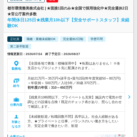
都市環境整美株式会社 | ★面接1回のみ★全国で採用強化中★完全週休2日
★官公庁案件多数
年間休日125日★残業月10h以下【安全サポートスタッフ】未経
験OK
正社員
職種・業種未経験OK
完全週休2日制
学歴不問
第二新卒歓迎
情報更新日：2026/07/24 終了予定日：2026/08/27
【全国各地で募集！積極採用中】 ▼転勤はありません！ ※各
支店からプロジェクト先に配属されます。…
勤務地
月給21万円～35万円+諸手当+賞与2回(昨年度実績50～80万円)
＜年収例＞ 500万円／入社5年／30歳 370万円…
給与
初年度の年収：
310～450万円
【残業月10時間以下、プライベートも充実】施設内で電気や空
調などの設備を点検！既定のチェック表があり、照らし合わせ
仕事内容
て確認します。
【未経験歓迎／転職回数不問】高卒以上。社会人経験がある
方。★プライベートと仕事、バランスのいい働き方をしたい
対象と
方、安定企業で働きたい方、歓迎
なる方
企業データ