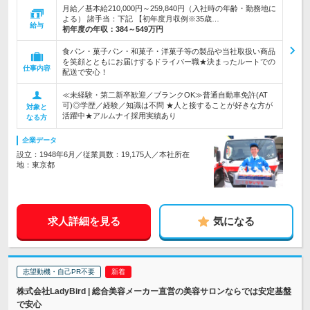
月給／基本給210,000円～259,840円（入社時の年齢・勤務地に
よる） 諸手当：下記 【初年度月収例※35歳…
給与
初年度の年収：
384～549万円
食パン・菓子パン・和菓子・洋菓子等の製品や当社取扱い商品
を笑顔とともにお届けするドライバー職★決まったルートでの
仕事内容
配送で安心！
≪未経験・第二新卒歓迎／ブランクOK≫普通自動車免許(AT
可)◎学歴／経験／知識は不問 ★人と接することが好きな方が
対象と
活躍中★アルムナイ採用実績あり
なる方
企業データ
設立：1948年6月／従業員数：19,175人／本社所在
地：東京都
求人詳細を見る
気になる
志望動機・自己PR不要
株式会社LadyBird | 総合美容メーカー直営の美容サロンならでは安定基盤
で安心