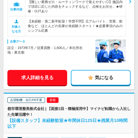
【難しい業務ゼロ・ルーティンワークで覚えやすい◎】施設内
で項目に応じた内容をチェックするなど、点検をお任せ。★研
仕事内容
修・OJTあり
【未経験・第二新卒歓迎！学歴不問】元アルバイト、営業、飲
食など、ほとんどの先輩が未経験スタート！★必要事項のみの
対象と
シンプル応募
なる方
企業データ
設立：1973年7月／従業員数：1,600人／本社所在
地：東京都
求人詳細を見る
気になる
志望動機・自己PR不要
都市環境整美株式会社 | 【面接1回・積極採用中】マイナビ転職から入社し
た先輩活躍中！
【設備スタッフ】未経験歓迎★年間休日125日★残業月10時間
以下