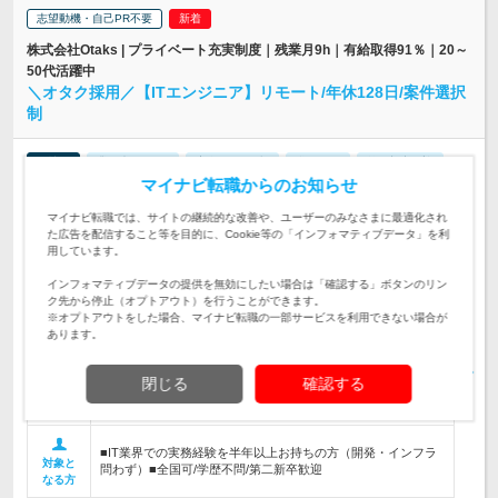
志望動機・自己PR不要
株式会社Otaks | プライベート充実制度｜残業月9h｜有給取得91％｜20～
50代活躍中
＼オタク採用／【ITエンジニア】リモート/年休128日/案件選択
制
正社員
業種未経験OK
完全週休2日制
学歴不問
第二新卒歓迎
マイナビ転職からのお知らせ
転勤なし
リモートワーク可
女性のおしごと掲載中
情報更新日：2026/07/10 終了予定日：2026/09/10
マイナビ転職では、サイトの継続的な改善や、ユーザーのみなさまに最適化され
た広告を配信すること等を目的に、Cookie等の「インフォマティブデータ」を利
# 勤務地もご自身で選択可能！ 完全在宅・フルリモートOK！
用しています。
本人希望以外の転勤なし！ 首都圏・関…
勤務地
インフォマティブデータの提供を無効にしたい場合は「確認する」ボタンのリン
ク先から停止（オプトアウト）を行うことができます。
月給25万円～70万円＋賞与年1回＋各種手当 ＼ オタ活がしっ
※オプトアウトをした場合、マイナビ転職の一部サービスを利用できない場合が
かりできる『給与』『休暇』 ／ 案件単価をき…
給与
あります。
初年度の年収：
400～956万円
【案件選択は本人の意思が最優先！オーダーメイドのキャリア
閉じる
確認する
支援あり！】開発、インフラいずれにも配属可能！上流、実
仕事内容
装、保守運用などフェーズも多彩
■IT業界での実務経験を半年以上お持ちの方（開発・インフラ
対象と
問わず）■全国可/学歴不問/第二新卒歓迎
なる方