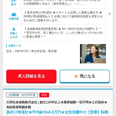
※試用期間6ヶ月あり（条件変更なし） ＜＜ …
給与
【 基本定時(17時)退社 ★リモートも活用した柔軟な働き方 ★
3年間の育成期間あり 】企業に向けて福利厚生制度を充実させ
仕事内容
るためのご提案を行います。
【 未経験者歓迎(研修充実) ★ 40～50代の女性が活躍中♪ 】＊
＊育児中の方、長く働きたい方、しっかり稼ぎたい方それぞれ
対象と
に最適な環境＊＊
なる方
企業データ
設立：1947年7月／本社所在地：東京都
求人詳細を見る
気になる
志望動機・自己PR不要
大同生命保険株式会社 | 創立120年以上★業界経験一切不問★土日祝休★
有給取得実績多数
基本17時退社★平均給与48.8万円★女性活躍中の【営業】転勤