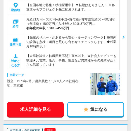
【全国各地で募集！積極採用中】 ▼転勤はありません！ ※各
支店からプロジェクト先に配属されます。…
勤務地
月給21万円～35万円+諸手当+賞与2回(昨年度実績50～80万円)
＜年収例＞ 500万円／入社5年／30歳 370万円…
給与
初年度の年収：
310～450万円
【先輩のサポートがあるから安心・ルーティンワーク】施設内
で設備を点検！項目と照らし合わせてチェックします。◆残業
仕事内容
月10時間以下
【未経験歓迎／転職回数不問】高卒以上。★社会人デビューも
歓迎★元営業、販売、事務、製造など異業種からの先輩がたく
対象と
さん活躍しています
なる方
企業データ
設立：1973年7月／従業員数：1,600人／本社所在
地：東京都
求人詳細を見る
気になる
志望動機・自己PR不要