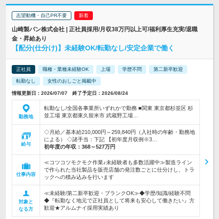
志望動機・自己PR不要
山崎製パン株式会社 | 正社員採用/月収38万円以上可/福利厚生充実/退職
金・昇給あり
【配分(仕分け)】未経験OK/転勤なし/安定企業で働く
正社員
職種・業種未経験OK
上場
学歴不問
第二新卒歓迎
転勤なし
女性のおしごと掲載中
情報更新日：2026/07/07 終了予定日：2026/08/24
転勤なし/全国各事業所いずれかで勤務 ■関東 東京都杉並区 杉
並工場 東京都東久留米市 武蔵野工場…
勤務地
◇月給／基本給210,000円～259,840円（入社時の年齢・勤務地
による） ◇諸手当：下記 【初年度月収例※3…
給与
初年度の年収：
368～527万円
≪コツコツモクモク作業♪未経験者も多数活躍中≫製造ライン
で作られた当社製品を販売店舗の発注数ごとに仕分けし、トラ
仕事内容
ックへの積み込みを行います
≪未経験/第二新卒歓迎・ブランクOK≫◆学歴/知識/経験不問
◆『転勤なく地元で正社員として将来も安心して働きたい』方
対象と
歓迎★アルムナイ採用実績あり
なる方