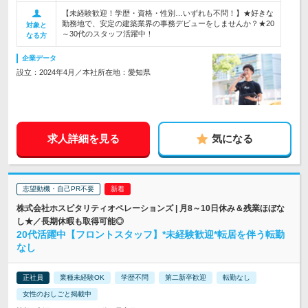
【未経験歓迎！学歴・資格・性別…いずれも不問！】★好きな
勤務地で、安定の建築業界の事務デビューをしませんか？★20
対象と
～30代のスタッフ活躍中！
なる方
企業データ
設立：2024年4月／本社所在地：愛知県
求人詳細を見る
気になる
志望動機・自己PR不要
株式会社ホスピタリティオペレーションズ | 月8～10日休み＆残業ほぼな
し★／長期休暇も取得可能◎
20代活躍中【フロントスタッフ】*未経験歓迎*転居を伴う転勤
なし
正社員
業種未経験OK
学歴不問
第二新卒歓迎
転勤なし
女性のおしごと掲載中