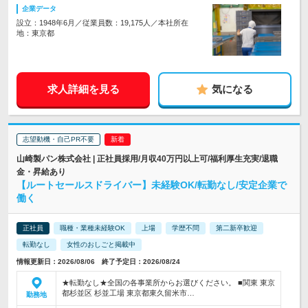
企業データ
設立：1948年6月／従業員数：19,175人／本社所在
地：東京都
求人詳細を見る
気になる
志望動機・自己PR不要
山崎製パン株式会社 | 正社員採用/月収40万円以上可/福利厚生充実/退職
金・昇給あり
【ルートセールスドライバー】未経験OK/転勤なし/安定企業で
働く
正社員
職種・業種未経験OK
上場
学歴不問
第二新卒歓迎
転勤なし
女性のおしごと掲載中
情報更新日：2026/08/06 終了予定日：2026/08/24
★転勤なし★全国の各事業所からお選びください。 ■関東 東京
都杉並区 杉並工場 東京都東久留米市…
勤務地