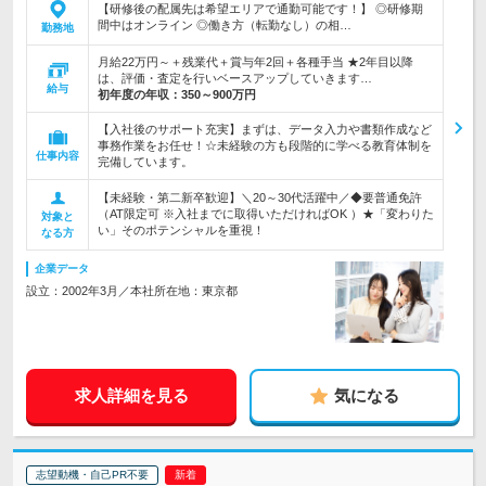
【研修後の配属先は希望エリアで通勤可能です！】 ◎研修期
間中はオンライン ◎働き方（転勤なし）の相…
勤務地
月給22万円～＋残業代＋賞与年2回＋各種手当 ★2年目以降
は、評価・査定を行いベースアップしていきます…
給与
初年度の年収：
350～900万円
【入社後のサポート充実】まずは、データ入力や書類作成など
事務作業をお任せ！☆未経験の方も段階的に学べる教育体制を
仕事内容
完備しています。
【未経験・第二新卒歓迎】＼20～30代活躍中／◆要普通免許
（AT限定可 ※入社までに取得いただければOK ）★「変わりた
対象と
い」そのポテンシャルを重視！
なる方
企業データ
設立：2002年3月／本社所在地：東京都
求人詳細を見る
気になる
志望動機・自己PR不要