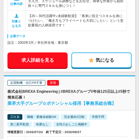
タ入力、スケジュール調整などをお任せ。簡単な作業から始め
仕事内容
徐々に専門スキルも身につく！
【20～30代活躍中♪未経験歓迎】「将来に役立つスキルを身に
つけたい」「働き方もプライベートも大切にしたい」という意
対象と
欲重視の人柄採用です！
なる方
企業データ
設立：2002年3月／本社所在地：東京都
求人詳細を見る
気になる
志望動機・自己PR不要
株式会社BREXA Engineering | #BREXAグループ#年休125日以上#5秒で
簡単応募！
業界大手グループ☆ポテンシャル採用【事務系総合職】
正社員
職種・業種未経験OK
完全週休2日制
学歴不問
第二新卒歓迎
転勤なし
女性のおしごと掲載中
情報更新日：2026/07/24 終了予定日：2026/08/27