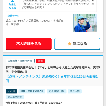
【未経験歓迎／学歴・転職回数不問】社会人経験のある方。★
「新しいことにチャレンジしたい」「オフも充実させたい」な
対象と
ど応募理由も不問！
なる方
企業データ
設立：1973年7月／従業員数：1,600人／本社所在
地：東京都
求人詳細を見る
気になる
志望動機・自己PR不要
都市環境整美株式会社 | 【マイナビ転職から入社した先輩活躍中★】賞与2
回・完全週休2日
【点検・メンテナンス】未経験OK！★年間休日125日★面接1
回
正社員
職種・業種未経験OK
完全週休2日制
学歴不問
第二新卒歓迎
情報更新日：2026/07/24 終了予定日：2026/08/27