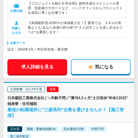
【プロジェクトを動かす司令塔】資料作成やスケジュール管
理、技術者のサポートなど、バックオフィスからプロジェクト
仕事内容
を成功に導くお仕事です！
【未経験歓迎♪約80％が未経験入社！】選考では、スキルの有
無よりも“あなた自身の持ち味”や“人と話すことを楽しめるかど
対象と
うか”を重視します！
なる方
企業データ
設立：2002年3月／本社所在地：東京都
求人詳細を見る
気になる
志望動機・自己PR不要
日本建設工業株式会社 | ＼年齢不問／*賞与4.2ヶ月*土日祝休*年休128日*
独身寮・住宅補助
最後の転職場所に"三菱系列"企業を選びませんか？【施工管
理】
正社員
職種・業種未経験OK
完全週休2日制
学歴不問
第二新卒歓迎