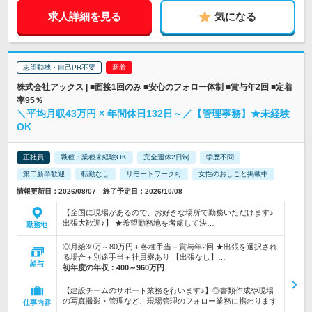
求人詳細を見る
気になる
志望動機・自己PR不要
株式会社アックス | ■面接1回のみ ■安心のフォロー体制 ■賞与年2回 ■定着
率95％
＼平均月収43万円 × 年間休日132日～／【管理事務】★未経験
OK
正社員
職種・業種未経験OK
完全週休2日制
学歴不問
第二新卒歓迎
転勤なし
リモートワーク可
女性のおしごと掲載中
情報更新日：2026/08/07 終了予定日：2026/10/08
【全国に現場があるので、お好きな場所で勤務いただけます♪
出張大歓迎♪】 ★希望勤務地を考慮して決…
勤務地
◎月給30万～80万円＋各種手当＋賞与年2回 ★出張を選択され
る場合＋別途手当＋社員寮あり 【出張なし】…
給与
初年度の年収：
400～960万円
【建設チームのサポート業務を行います♪】◎書類作成や現場
の写真撮影・管理など、現場管理のフォロー業務に携わります
仕事内容