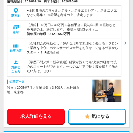
情報更新日：2026/07/10 終了予定日：2026/10/08
■全国各地のスマイルホテル・ホテルエミシア・ホテルエノエ
などで募集！ ※希望を考慮の上、決定します…
勤務地
【月給】 18万円～40万円＋各種手当＋賞与年2回 ※経験など
を考慮の上、決定します。 ※試用期間3ヶ月（…
給与
初年度の年収：
312～550万円
【会社都合の転勤なし／好きな場所で無理なく働ける】フロン
ト業務を中心にホテルサービス全般をお任せ。できる仕事から
仕事内容
スタート！ ★面接1回
【学歴不問／第二新卒歓迎】経験が浅くても“充実の研修”で安
心のスタートができます。一つのエリアで長く腰を据えて働き
対象と
たい方は、ぜひ♪
なる方
企業データ
設立：2005年7月／従業員数：3,500人／本社所在
地：東京都
求人詳細を見る
気になる