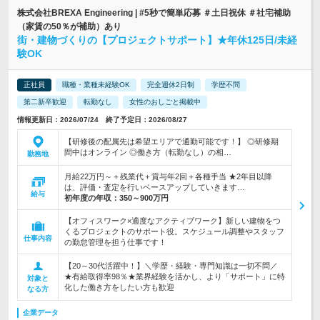
株式会社BREXA Engineering | #5秒で簡単応募 ＃土日祝休 ＃社宅補助
（家賃の50％が補助）あり
街・建物づくりの【プロジェクトサポート】★年休125日/未経
験OK
正社員
職種・業種未経験OK
完全週休2日制
学歴不問
第二新卒歓迎
転勤なし
女性のおしごと掲載中
情報更新日：2026/07/24 終了予定日：2026/08/27
【研修後の配属先は希望エリアで通勤可能です！】 ◎研修期
間中はオンライン ◎働き方（転勤なし）の相…
勤務地
月給22万円～＋残業代＋賞与年2回＋各種手当 ★2年目以降
は、評価・査定を行いベースアップしていきます…
給与
初年度の年収：
350～900万円
【オフィスワーク×適度なアクティブワーク】新しい建物をつ
くるプロジェクトのサポート役。スケジュール調整やスタッフ
仕事内容
の勤怠管理を担う仕事です！
【20～30代活躍中！】＼学歴・経験・専門知識は一切不問／
★有給取得率98％★業界経験を活かし、より「サポート」に特
対象と
化した働き方をしたい方も歓迎
なる方
企業データ