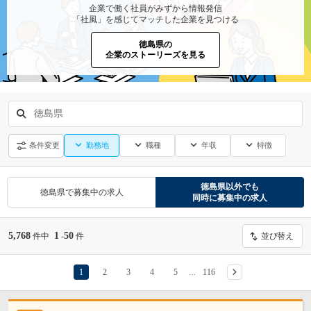
企業で働く社員がみずから情報発信
「社風」を感じてマッチした企業を見つける
徳島県の
企業のストーリーズを見る
徳島県
勤務地
職種
年収
特徴
条件変更
徳島県
以外でも
徳島県
で募集中の求人
同時に募集中の求人
5,768
1
50
件中
-
件
並び替え
1
2
3
4
5
116
…