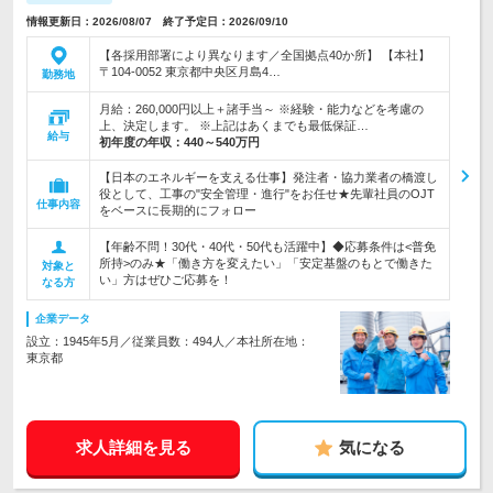
情報更新日：2026/08/07 終了予定日：2026/09/10
【各採用部署により異なります／全国拠点40か所】 【本社】
〒104-0052 東京都中央区月島4…
勤務地
月給：260,000円以上＋諸手当～ ※経験・能力などを考慮の
上、決定します。 ※上記はあくまでも最低保証…
給与
初年度の年収：
440～540万円
【日本のエネルギーを支える仕事】発注者・協力業者の橋渡し
役として、工事の"安全管理・進行"をお任せ★先輩社員のOJT
仕事内容
をベースに長期的にフォロー
【年齢不問！30代・40代・50代も活躍中】◆応募条件は<普免
所持>のみ★「働き方を変えたい」「安定基盤のもとで働きた
対象と
い」方はぜひご応募を！
なる方
企業データ
設立：1945年5月／従業員数：494人／本社所在地：
東京都
求人詳細を見る
気になる