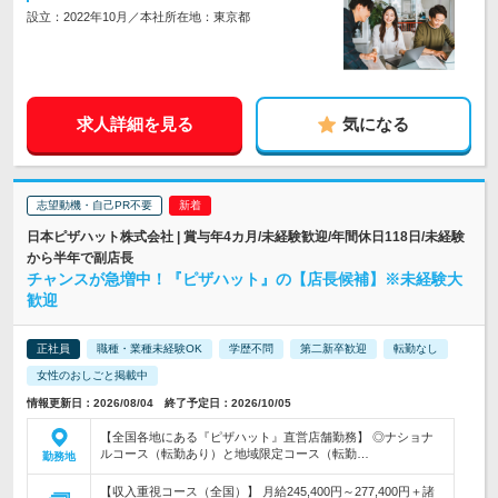
設立：2022年10月／本社所在地：東京都
求人詳細を見る
気になる
志望動機・自己PR不要
日本ピザハット株式会社 | 賞与年4カ月/未経験歓迎/年間休日118日/未経験
から半年で副店長
チャンスが急増中！『ピザハット』の【店長候補】※未経験大
歓迎
正社員
職種・業種未経験OK
学歴不問
第二新卒歓迎
転勤なし
女性のおしごと掲載中
情報更新日：2026/08/04 終了予定日：2026/10/05
【全国各地にある『ピザハット』直営店舗勤務】 ◎ナショナ
ルコース（転勤あり）と地域限定コース（転勤…
勤務地
【収入重視コース（全国）】 月給245,400円～277,400円＋諸