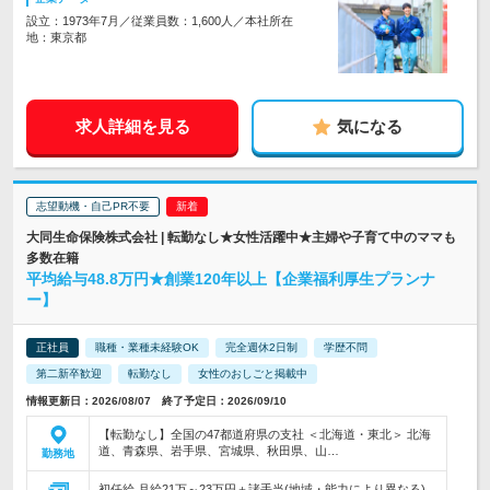
設立：1973年7月／従業員数：1,600人／本社所在
地：東京都
求人詳細を見る
気になる
志望動機・自己PR不要
大同生命保険株式会社 | 転勤なし★女性活躍中★主婦や子育て中のママも
多数在籍
平均給与48.8万円★創業120年以上【企業福利厚生プランナ
ー】
正社員
職種・業種未経験OK
完全週休2日制
学歴不問
第二新卒歓迎
転勤なし
女性のおしごと掲載中
情報更新日：2026/08/07 終了予定日：2026/09/10
【転勤なし】全国の47都道府県の支社 ＜北海道・東北＞ 北海
道、青森県、岩手県、宮城県、秋田県、山…
勤務地
初任給 月給21万～23万円＋諸手当(地域・能力により異なる)