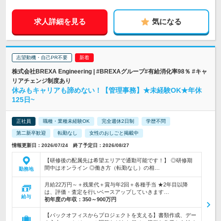
求人詳細を見る
気になる
志望動機・自己PR不要
株式会社BREXA Engineering | #BREXAグループ#有給消化率98％ #キャ
リアチェンジ制度あり
休みもキャリアも諦めない！【管理事務】★未経験OK★年休
125日~
正社員
職種・業種未経験OK
完全週休2日制
学歴不問
第二新卒歓迎
転勤なし
女性のおしごと掲載中
情報更新日：2026/07/24 終了予定日：2026/08/27
【研修後の配属先は希望エリアで通勤可能です！】 ◎研修期
間中はオンライン ◎働き方（転勤なし）の相…
勤務地
月給22万円～＋残業代＋賞与年2回＋各種手当 ★2年目以降
は、評価・査定を行いベースアップしていきます…
給与
初年度の年収：
350～900万円
【バックオフィスからプロジェクトを支える】書類作成、デー