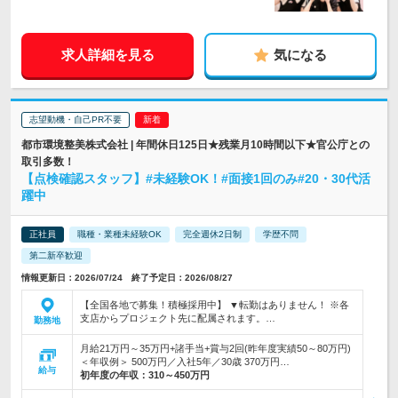
求人詳細を見る
気になる
志望動機・自己PR不要
都市環境整美株式会社 | 年間休日125日★残業月10時間以下★官公庁との
取引多数！
【点検確認スタッフ】#未経験OK！#面接1回のみ#20・30代活
躍中
正社員
職種・業種未経験OK
完全週休2日制
学歴不問
第二新卒歓迎
情報更新日：2026/07/24 終了予定日：2026/08/27
【全国各地で募集！積極採用中】 ▼転勤はありません！ ※各
支店からプロジェクト先に配属されます。…
勤務地
月給21万円～35万円+諸手当+賞与2回(昨年度実績50～80万円)
＜年収例＞ 500万円／入社5年／30歳 370万円…
給与
初年度の年収：
310～450万円