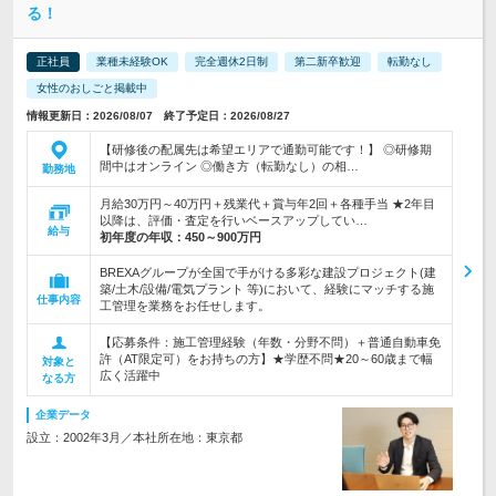
る！
正社員
業種未経験OK
完全週休2日制
第二新卒歓迎
転勤なし
女性のおしごと掲載中
情報更新日：2026/08/07 終了予定日：2026/08/27
【研修後の配属先は希望エリアで通勤可能です！】 ◎研修期
間中はオンライン ◎働き方（転勤なし）の相…
勤務地
月給30万円～40万円＋残業代＋賞与年2回＋各種手当 ★2年目
以降は、評価・査定を行いベースアップしてい…
給与
初年度の年収：
450～900万円
BREXAグループが全国で手がける多彩な建設プロジェクト(建
築/土木/設備/電気プラント 等)において、経験にマッチする施
仕事内容
工管理を業務をお任せします。
【応募条件：施工管理経験（年数・分野不問）＋普通自動車免
許（AT限定可）をお持ちの方】★学歴不問★20～60歳まで幅
対象と
広く活躍中
なる方
企業データ
設立：2002年3月／本社所在地：東京都