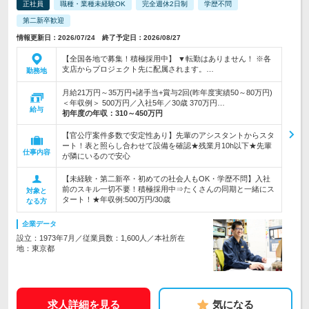
正社員
職種・業種未経験OK
完全週休2日制
学歴不問
第二新卒歓迎
情報更新日：2026/07/24 終了予定日：2026/08/27
【全国各地で募集！積極採用中】 ▼転勤はありません！ ※各
支店からプロジェクト先に配属されます。…
勤務地
月給21万円～35万円+諸手当+賞与2回(昨年度実績50～80万円)
＜年収例＞ 500万円／入社5年／30歳 370万円…
給与
初年度の年収：
310～450万円
【官公庁案件多数で安定性あり】先輩のアシスタントからスタ
ート！表と照らし合わせて設備を確認★残業月10h以下★先輩
仕事内容
が隣にいるので安心
【未経験・第二新卒・初めての社会人もOK・学歴不問】入社
前のスキル一切不要！積極採用中⇒たくさんの同期と一緒にス
対象と
タート！★年収例:500万円/30歳
なる方
企業データ
設立：1973年7月／従業員数：1,600人／本社所在
地：東京都
求人詳細を見る
気になる