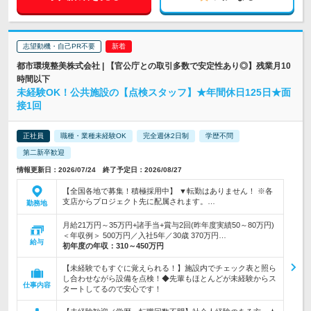
志望動機・自己PR不要
都市環境整美株式会社 | 【官公庁との取引多数で安定性あり◎】残業月10
時間以下
未経験OK！公共施設の【点検スタッフ】★年間休日125日★面
接1回
正社員
職種・業種未経験OK
完全週休2日制
学歴不問
第二新卒歓迎
情報更新日：2026/07/24 終了予定日：2026/08/27
【全国各地で募集！積極採用中】 ▼転勤はありません！ ※各
支店からプロジェクト先に配属されます。…
勤務地
月給21万円～35万円+諸手当+賞与2回(昨年度実績50～80万円)
＜年収例＞ 500万円／入社5年／30歳 370万円…
給与
初年度の年収：
310～450万円
【未経験でもすぐに覚えられる！】施設内でチェック表と照ら
し合わせながら設備を点検！◆先輩もほとんどが未経験からス
仕事内容
タートしてるので安心です！