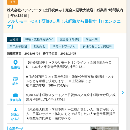
株式会社バディデータ | 土日祝休み｜完全未経験大歓迎｜残業月7時間以内
｜年休125日｜
フルリモートOK！研修3ヵ月！未経験から目指す【ITエンジニ
ア】
正社員
職種・業種未経験OK
完全週休2日制
学歴不問
第二新卒歓迎
転勤なし
リモートワーク可
女性のおしごと掲載中
情報更新日：2026/08/04 終了予定日：2026/10/05
【研修期間中】 ■フルリモートオンライン（全国各地からO
K） □本社／東京都千代田区内神田2-13…
勤務地
■月給26万円以上＋賞与年2回＋残業代全額支給 ※経験・スキ
ルなどを考慮し決定します。 ※上記金額には…
給与
初年度の年収：
360～700万円
約80%が未経験スタート／土日祝休み／完全未経験大歓迎／残
業月7時間以内／年休125日
仕事内容
《未経験大歓迎・学歴不問》手に職が欲しい人、安定が欲しい
人、手厚いサポート体制のもとで成長したい人★意欲重視採用
対象と
★複数名の同期と一緒に学べる
なる方
企業データ