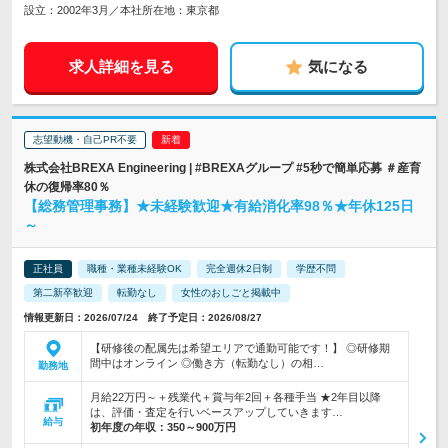
設立：2002年3月／本社所在地：東京都
求人詳細を見る
気になる
志望動機・自己PR不要
株式会社BREXA Engineering | #BREXAグループ #5秒で簡単応募 ＃産育
休の復帰率80％
【総務管理事務】★未経験歓迎★有給消化率98％★年休125日
～
正社員
職種・業種未経験OK
完全週休2日制
学歴不問
第二新卒歓迎
転勤なし
女性のおしごと掲載中
情報更新日：2026/07/24 終了予定日：2026/08/27
【研修後の配属先は希望エリアで通勤可能です！】 ◎研修期
間中はオンライン ◎働き方（転勤なし）の相…
勤務地
月給22万円～＋残業代＋賞与年2回＋各種手当 ★2年目以降
は、評価・査定を行いベースアップしていきます…
給与
初年度の年収：
350～900万円