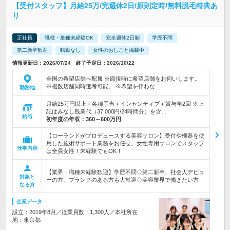
【受付スタッフ】月給25万/完週休2日/原則定時/無料脱毛特典あ
り
正社員
職種・業種未経験OK
完全週休2日制
学歴不問
第二新卒歓迎
転勤なし
女性のおしごと掲載中
情報更新日：2026/07/24 終了予定日：2026/10/22
全国の希望店舗へ配属 ※面接時に希望店舗をお伺いします。
※複数店舗同時選考可能。 ※希望を伴わな…
勤務地
月給25万円以上＋各種手当＋インセンティブ＋賞与年2回 ※上
記はみなし残業代（37,000円/24時間分）を含…
給与
初年度の年収：
360～600万円
【ローランドがプロデュースする美容サロン】受付や機器を使
用した施術サポート業務をお任せ。女性専用サロンでスタッフ
仕事内容
は全員女性！未経験でもOK！
【業界・職種未経験歓迎】学歴不問◇第二新卒、社会人デビュ
対象と
ーの方、ブランクのある方も大歓迎◇美容業界で働きたい方
なる方
企業データ
設立：2019年8月／従業員数：1,300人／本社所在
地：東京都