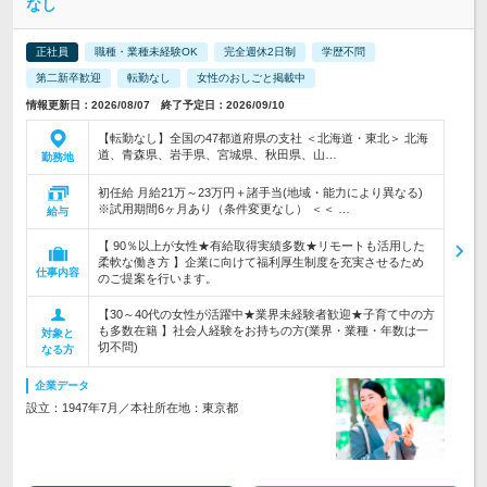
なし
正社員
職種・業種未経験OK
完全週休2日制
学歴不問
第二新卒歓迎
転勤なし
女性のおしごと掲載中
情報更新日：2026/08/07 終了予定日：2026/09/10
【転勤なし】全国の47都道府県の支社 ＜北海道・東北＞ 北海
道、青森県、岩手県、宮城県、秋田県、山…
勤務地
初任給 月給21万～23万円＋諸手当(地域・能力により異なる)
※試用期間6ヶ月あり（条件変更なし） ＜＜ …
給与
【 90％以上が女性★有給取得実績多数★リモートも活用した
柔軟な働き方 】企業に向けて福利厚生制度を充実させるため
仕事内容
のご提案を行います。
【30～40代の女性が活躍中★業界未経験者歓迎★子育て中の方
も多数在籍 】社会人経験をお持ちの方(業界・業種・年数は一
対象と
切不問)
なる方
企業データ
設立：1947年7月／本社所在地：東京都