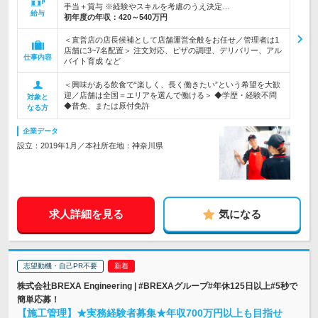
手当＋賞与 ※経験やスキルを考慮のうえ決定…
給与
初年度の年収：
420～540万円
＜直営店の店長候補として店舗運営全般をお任せ／管理者は1
店舗に3~7名配置＞ 注文対応、ピザの調理、デリバリー、アル
仕事内容
バイト育成 など
＜興味がある飲食で“楽しく、長く働きたい”という希望を大歓
迎／店舗は全国＝エリアを選んで働ける＞ ◆学歴・経験不問
対象と
◆普免、または原付免許
なる方
企業データ
設立：2019年1月／本社所在地：神奈川県
求人詳細を見る
気になる
志望動機・自己PR不要
株式会社BREXA Engineering | #BREXAグループ#年休125日以上#5秒で
簡単応募！
【施工管理】★実務経験者募集★年収700万円以上も目指せ