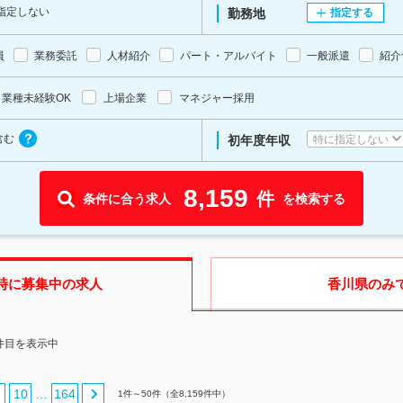
指定しない
勤務地
指定する
員
業務委託
人材紹介
パート・アルバイト
一般派遣
紹介
業種未経験OK
上場企業
マネジャー採用
含む
特に指定しない
初年度年収
8,159
件
条件に合う求人
を検索する
時に募集中の求人
香川県
のみ
0件目を表示中
10
164
…
1
件～
50
件（全
8,159
件中）