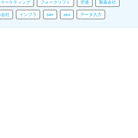
bマーケティング
フォークリフト
空港
製薬会社
力会社
インフラ
sier
ses
データ入力