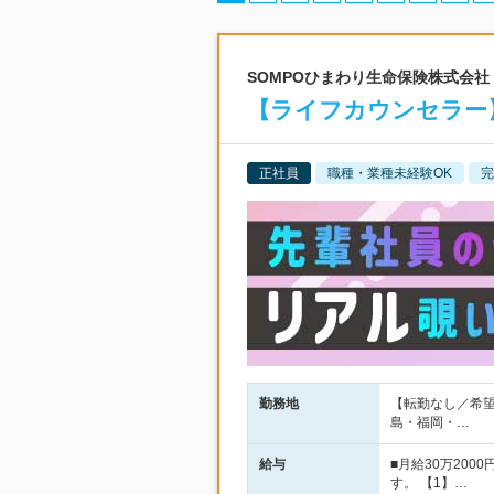
SOMPOひまわり生命保険株式会社
【ライフカウンセラー】
正社員
職種・業種未経験OK
完
勤務地
【転勤なし／希
島・福岡・…
給与
■月給30万20
す。 【1】…