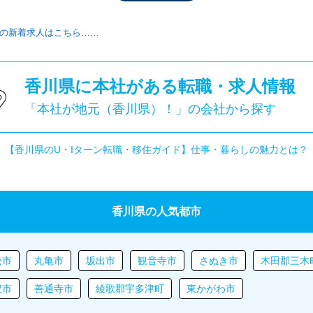
の新着求人はこちら……
香川県に本社がある転職・求人情報
「本社が地元（香川県）！」の会社から探す
【香川県のU・Iターン転職・移住ガイド】仕事・暮らしの魅力とは？
香川県の人気都市
松市
丸亀市
坂出市
観音寺市
さぬき市
木田郡三木
豊市
善通寺市
綾歌郡宇多津町
東かがわ市