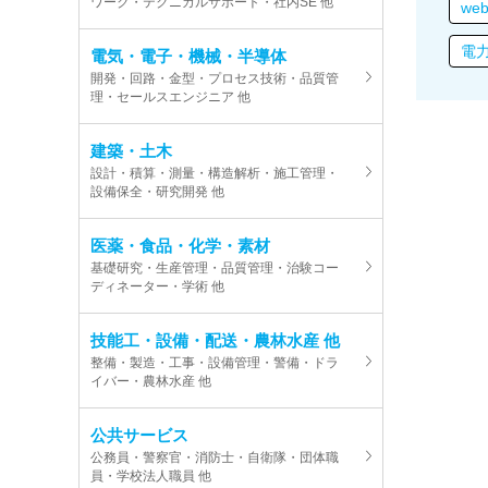
ワーク・テクニカルサポート・社内SE 他
we
電
電気・電子・機械・半導体
開発・回路・金型・プロセス技術・品質管
理・セールスエンジニア 他
建築・土木
設計・積算・測量・構造解析・施工管理・
設備保全・研究開発 他
医薬・食品・化学・素材
基礎研究・生産管理・品質管理・治験コー
ディネーター・学術 他
技能工・設備・配送・農林水産 他
整備・製造・工事・設備管理・警備・ドラ
イバー・農林水産 他
公共サービス
公務員・警察官・消防士・自衛隊・団体職
員・学校法人職員 他