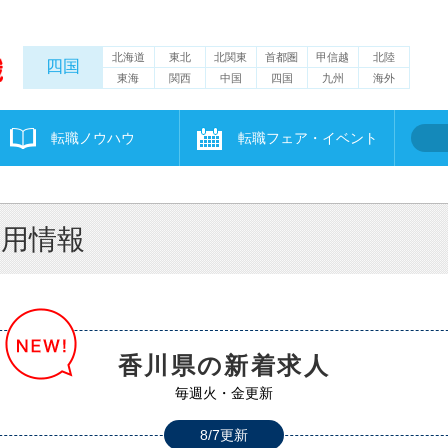
北海道
東北
北関東
首都圏
甲信越
北陸
四国
東海
関西
中国
四国
九州
海外
転職ノウハウ
転職フェア・イベント
採用情報
香川県の新着求人
毎週火・金更新
8/7更新