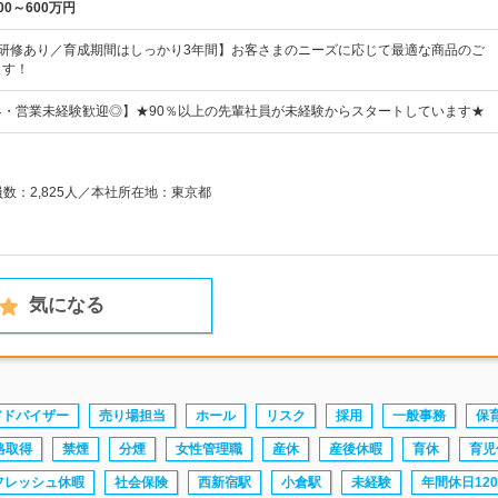
00～600万円
学研修あり／育成期間はしっかり3年間】お客さまのニーズに応じて最適な商品のご
ます！
界・営業未経験歓迎◎】★90％以上の先輩社員が未経験からスタートしています★
員数：2,825人／本社所在地：東京都
気になる
アドバイザー
売り場担当
ホール
リスク
採用
一般事務
保
格取得
禁煙
分煙
女性管理職
産休
産後休暇
育休
育児
フレッシュ休暇
社会保険
西新宿駅
小倉駅
未経験
年間休日12