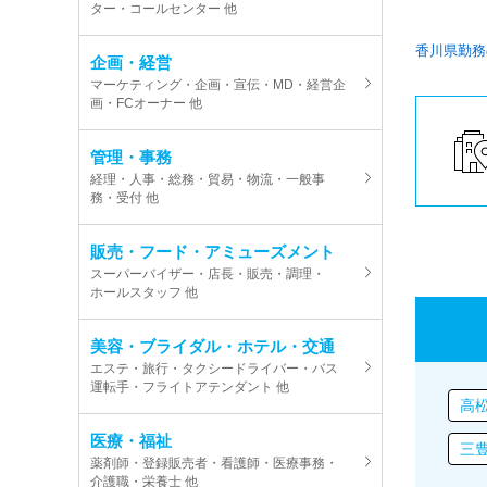
ター・コールセンター 他
香川県勤務
企画・経営
マーケティング・企画・宣伝・MD・経営企
画・FCオーナー 他
管理・事務
経理・人事・総務・貿易・物流・一般事
務・受付 他
販売・フード・アミューズメント
スーパーバイザー・店長・販売・調理・
ホールスタッフ 他
美容・ブライダル・ホテル・交通
エステ・旅行・タクシードライバー・バス
運転手・フライトアテンダント 他
高
医療・福祉
三
薬剤師・登録販売者・看護師・医療事務・
介護職・栄養士 他