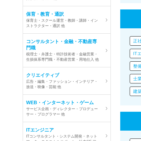
保育・教育・通訳
保育士・スクール運営・教師・講師・イン
ストラクター・通訳 他
正
コンサルタント・金融・不動産専
門職
IT
税理士・弁護士・特許技術者・金融営業・
生損保系専門職・不動産営業・用地仕入 他
整
クリエイティブ
士
広告・編集・ファッション・インテリア・
放送・映像・芸能 他
建
WEB・インターネット・ゲーム
サービス企画・ディレクター・プロデュー
サー・プログラマー 他
ITエンジニア
ITコンサルタント・システム開発・ネット