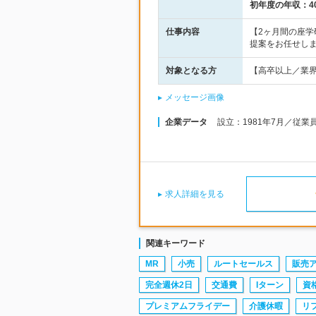
初年度の年収：
4
仕事内容
【2ヶ月間の座
提案をお任せし
対象となる方
【高卒以上／業
メッセージ画像
企業データ
設立：1981年7月／従業
求人詳細を見る
関連キーワード
MR
小売
ルートセールス
販売
完全週休2日
交通費
Iターン
資
プレミアムフライデー
介護休暇
リ