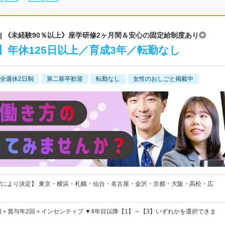
 | 《未経験90％以上》座学研修2ヶ月間＆安心の固定給制度あり◎
年休125日以上／育成3年／転勤なし
全週休2日制
第二新卒歓迎
転勤なし
女性のおしごと掲載中
望により決定】 東京・横浜・札幌・仙台・名古屋・金沢・京都・大阪・高松・広
00円＋賞与年2回＋インセンティブ ▼4年目以降【1】～【3】いずれかを選択できま