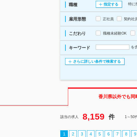
特に
職種
指定する
雇用形態
正社員
契約社
こだわり
職種未経験OK
を
キーワード
さらに詳しい条件で検索する
香川県
以外でも同
8,159
件
該当の求人
1～5
1
2
3
4
5
6
7
8
9