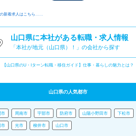
の新着求人はこちら……
山口県に本社がある転職・求人情報
「本社が地元（山口県）！」の会社から探す
【山口県のU・Iターン転職・移住ガイド】仕事・暮らしの魅力とは？
山口県の人気都市
関市
周南市
宇部市
防府市
山陽小野田市
下松市
国市
光市
柳井市
山口市