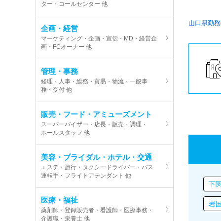
ター・コールセンター 他
山口県勤務
企画・経営
マーケティング・企画・宣伝・MD・経営企
画・FCオーナー 他
管理・事務
経理・人事・総務・貿易・物流・一般事
務・受付 他
販売・フード・アミューズメント
スーパーバイザー・店長・販売・調理・
ホールスタッフ 他
美容・ブライダル・ホテル・交通
エステ・旅行・タクシードライバー・バス
運転手・フライトアテンダント 他
下
医療・福祉
岩
薬剤師・登録販売者・看護師・医療事務・
介護職・栄養士 他