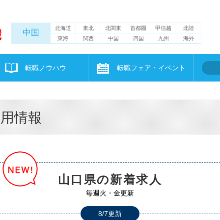
北海道
東北
北関東
首都圏
甲信越
北陸
中国
東海
関西
中国
四国
九州
海外
転職ノウハウ
転職フェア・イベント
採用情報
山口県の新着求人
毎週火・金更新
8/7更新