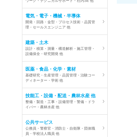
ワーク・テクニカルサポート・社内SE 他
電気・電子・機械・半導体
開発・回路・金型・プロセス技術・品質管
理・セールスエンジニア 他
建築・土木
設計・積算・測量・構造解析・施工管理・
設備保全・研究開発 他
医薬・食品・化学・素材
基礎研究・生産管理・品質管理・治験コー
ディネーター・学術 他
技能工・設備・配送・農林水産 他
整備・製造・工事・設備管理・警備・ドラ
イバー・農林水産 他
公共サービス
公務員・警察官・消防士・自衛隊・団体職
員・学校法人職員 他