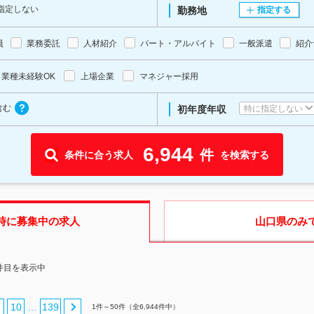
指定しない
勤務地
指定する
員
業務委託
人材紹介
パート・アルバイト
一般派遣
紹介
業種未経験OK
上場企業
マネジャー採用
含む
特に指定しない
初年度年収
6,944
件
条件に合う求人
を検索する
時に募集中の求人
山口県
のみ
0件目を表示中
10
139
…
1
件～
50
件（全
6,944
件中）