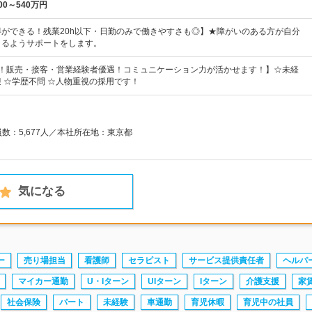
00～540万円
ができる！残業20h以下・日勤のみで働きやすさも◎】★障がいのある方が自分
きるようサポートをします。
割！販売・接客・営業経験者優遇！コミュニケーション力が活かせます！】☆未経
 ☆学歴不問 ☆人物重視の採用です！
員数：5,677人／本社所在地：東京都
気になる
ー
売り場担当
看護師
セラピスト
サービス提供責任者
ヘルパ
マイカー通勤
U・Iターン
UIターン
Iターン
介護支援
家
社会保険
パート
未経験
車通勤
育児休暇
育児中の社員