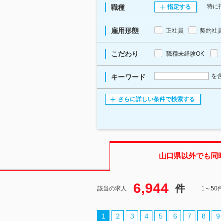
特に
職種
指定する
雇用形態
正社員
契約社
こだわり
職種未経験OK
を
キーワード
さらに詳しい条件で検索する
山口県
以外でも同
6,944
件
該当の求人
1～5
1
2
3
4
5
6
7
8
9