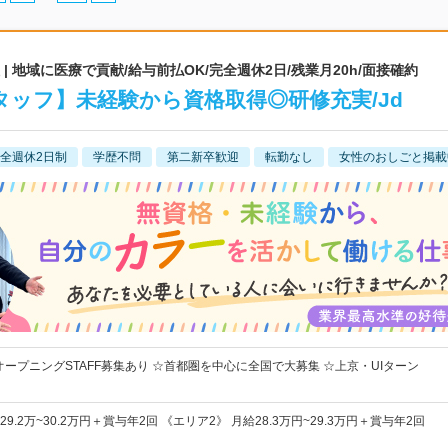
 地域に医療で貢献/給与前払OK/完全週休2日/残業月20h/面接確約
ッフ】未経験から資格取得◎研修充実/Jd
全週休2日制
学歴不問
第二新卒歓迎
転勤なし
女性のおしごと掲載
オープニングSTAFF募集あり ☆首都圏を中心に全国で大募集 ☆上京・UIターン
9.2万~30.2万円＋賞与年2回 《エリア2》 月給28.3万円~29.3万円＋賞与年2回