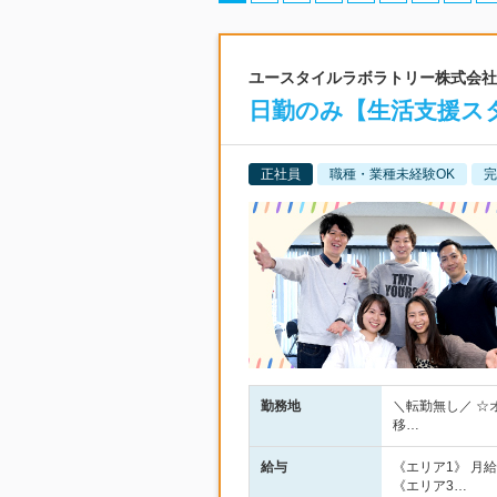
ユースタイルラボラトリー株式会社 |
日勤のみ【生活支援スタ
正社員
職種・業種未経験OK
完
勤務地
＼転勤無し／ ☆
移…
給与
《エリア1》 月給2
《エリア3…