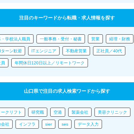
注目のキーワードから転職・求人情報を探す
体・学校法人職員
一般事務・受付・秘書
営業
経理・財務
Iターン歓迎
ITエンジニア
不動産営業
正社員／40代
社員
年間休日120日以上／リモートワーク
山口県で注目の求人検索ワードから探す
ォークリフト
研究職
空港
製薬会社
美容クリニック
力会社
インフラ
sier
ses
データ入力