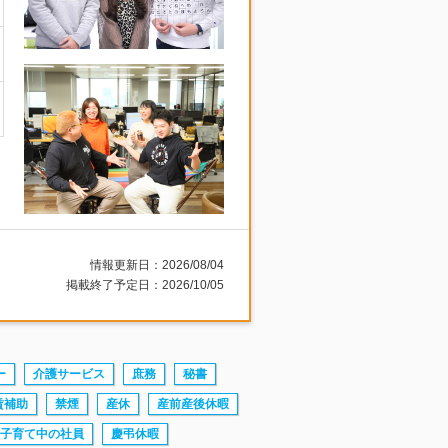
情報更新日：2026/08/04
掲載終了予定日：2026/10/05
ー
介護サービス
庶務
秘書
賃補助
禁煙
産休
産前産後休暇
子育て中の社員
慶弔休暇