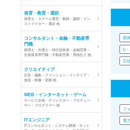
保育・教育・通訳
保育士・スクール運営・教師・講師・イン
ストラクター・通訳 他
団
コンサルタント・金融・不動産専
門職
U・
税理士・弁護士・特許技術者・金融営業・
生損保系専門職・不動産営業・用地仕入 他
正
クリエイティブ
広告・編集・ファッション・インテリア・
放送・映像・芸能 他
WEB・インターネット・ゲーム
サービス企画・ディレクター・プロデュー
サー・プログラマー 他
フ
ITエンジニア
電
ITコンサルタント・システム開発・ネット