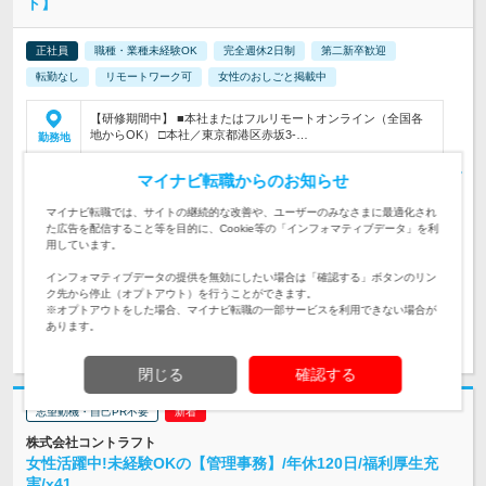
ト】
正社員
職種・業種未経験OK
完全週休2日制
第二新卒歓迎
転勤なし
リモートワーク可
女性のおしごと掲載中
【研修期間中】 ■本社またはフルリモートオンライン（全国各
地からOK） □本社／東京都港区赤坂3-…
勤務地
■月給25万円以上＋賞与年2回＋各種手当（想定年収350万円）
マイナビ転職からのお知らせ
※経験・スキルなどを考慮し決定します。 …
給与
初年度の年収：
350～1,000万円
マイナビ転職では、サイトの継続的な改善や、ユーザーのみなさまに最適化され
た広告を配信すること等を目的に、Cookie等の「インフォマティブデータ」を利
◆10名以上採用！◆データやAIに興味がある方は大歓迎！◆3ヵ
用しています。
月の研修から始めるので未経験大歓迎！◆異業種出身の中途入
対象と
社メンバー活躍中！
なる方
インフォマティブデータの提供を無効にしたい場合は「確認する」ボタンのリン
ク先から停止（オプトアウト）を行うことができます。
※オプトアウトをした場合、マイナビ転職の一部サービスを利用できない場合が
あります。
求人詳細を見る
気になる
閉じる
確認する
志望動機・自己PR不要
株式会社コントラフト
女性活躍中!未経験OKの【管理事務】/年休120日/福利厚生充
実/x41