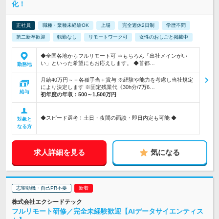
化！
正社員
職種・業種未経験OK
上場
完全週休2日制
学歴不問
第二新卒歓迎
転勤なし
リモートワーク可
女性のおしごと掲載中
◆全国各地からフルリモート可 ⇒もちろん「出社メインがい
い」といった希望にもお応えします。 ◆首都…
勤務地
月給40万円～＋各種手当＋賞与 ※経験や能力を考慮し当社規定
により決定します ※固定残業代《30h分/7万6…
給与
初年度の年収：
500～1,500万円
◆スピード選考！土日・夜間の面談・即日内定も可能 ◆
対象と
なる方
求人詳細を見る
気になる
志望動機・自己PR不要
株式会社エクシードテック
フルリモート研修／完全未経験歓迎【AIデータサイエンティス