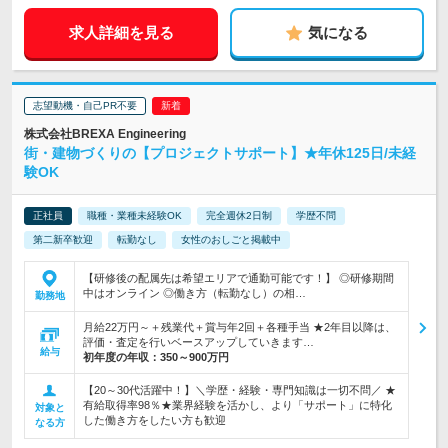
求人詳細を見る
気になる
志望動機・自己PR不要
株式会社BREXA Engineering
街・建物づくりの【プロジェクトサポート】★年休125日/未経
験OK
正社員
職種・業種未経験OK
完全週休2日制
学歴不問
第二新卒歓迎
転勤なし
女性のおしごと掲載中
【研修後の配属先は希望エリアで通勤可能です！】 ◎研修期間
中はオンライン ◎働き方（転勤なし）の相…
勤務地
月給22万円～＋残業代＋賞与年2回＋各種手当 ★2年目以降は、
評価・査定を行いベースアップしていきます…
給与
初年度の年収：
350～900万円
【20～30代活躍中！】＼学歴・経験・専門知識は一切不問／ ★
有給取得率98％★業界経験を活かし、より「サポート」に特化
対象と
した働き方をしたい方も歓迎
なる方