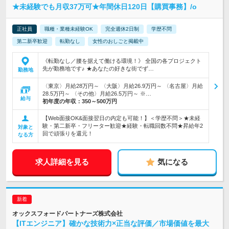
★未経験でも月収37万可★年間休日120日【購買事務】/o
正社員
職種・業種未経験OK
完全週休2日制
学歴不問
第二新卒歓迎
転勤なし
女性のおしごと掲載中
《転勤なし／腰を据えて働ける環境！》 全国の各プロジェクト
先が勤務地です♪ ★あなたの好きな街でず…
勤務地
〈東京〉月給28万円～ 〈大阪〉月給26.9万円～ 〈名古屋〉月給
28.5万円～ 〈その他〉月給26.5万円～ ※…
給与
初年度の年収：
350～500万円
【Web面接OK&面接翌日の内定も可能！】＜学歴不問＞★未経
験・第二新卒・フリーター歓迎★経験・転職回数不問★昇給年2
対象と
回で頑張りを還元！
なる方
求人詳細を見る
気になる
オックスフォードパートナーズ株式会社
【ITエンジニア】確かな技術力×正当な評価／市場価値を最大