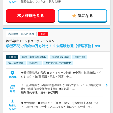
報奨金ありでスキルも収入もUP
なる方
求人詳細を見る
気になる
志望動機・自己PR不要
株式会社ワールドコーポレーション
学歴不問で月給40万も叶う！？未経験歓迎【管理事務】/kd
正社員
職種・業種未経験OK
完全週休2日制
学歴不問
第二新卒歓迎
転勤なし
女性のおしごと掲載中
★希望勤務地を考慮 ★Ｕ・Ｉターン歓迎 ★全国47都道府県のプ
ロジェクト先(首都圏・東北・関西・中…
勤務地
☆下記の給与から給与形態の選択が可能です☆ ＜１＞月給+交通
費+（残業代は全額別途支給） ■首都圏・…
給与
初年度の年収：
350～500万円
◆女性活躍中◆面談1回＆【経歴・学歴・志望動機】不問！“や
対象と
ってみたい”から一生モノのスキルが身につくお仕事です。
なる方