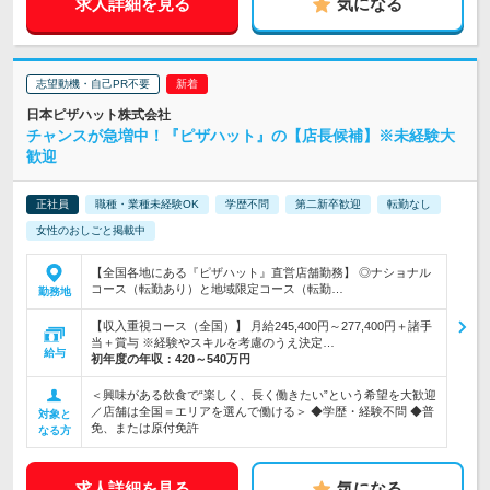
求人詳細を見る
気になる
志望動機・自己PR不要
日本ピザハット株式会社
チャンスが急増中！『ピザハット』の【店長候補】※未経験大
歓迎
正社員
職種・業種未経験OK
学歴不問
第二新卒歓迎
転勤なし
女性のおしごと掲載中
【全国各地にある『ピザハット』直営店舗勤務】 ◎ナショナル
コース（転勤あり）と地域限定コース（転勤…
勤務地
【収入重視コース（全国）】 月給245,400円～277,400円＋諸手
当＋賞与 ※経験やスキルを考慮のうえ決定…
給与
初年度の年収：
420～540万円
＜興味がある飲食で“楽しく、長く働きたい”という希望を大歓迎
／店舗は全国＝エリアを選んで働ける＞ ◆学歴・経験不問 ◆普
対象と
免、または原付免許
なる方
求人詳細を見る
気になる