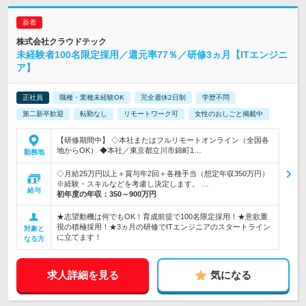
株式会社クラウドテック
未経験者100名限定採用／還元率77％／研修3ヵ月【ITエンジニ
ア】
正社員
職種・業種未経験OK
完全週休2日制
学歴不問
第二新卒歓迎
転勤なし
リモートワーク可
女性のおしごと掲載中
【研修期間中】 ◇本社またはフルリモートオンライン（全国各
地からOK） ◆本社／東京都立川市錦町1…
勤務地
◇月給25万円以上＋賞与年2回＋各種手当（想定年収350万円）
※経験・スキルなどを考慮し決定します。 …
給与
初年度の年収：
350～900万円
★志望動機は何でもOK！育成前提で100名限定採用！★意欲重
視の積極採用！★3ヵ月の研修でITエンジニアのスタートライン
対象と
に立てます！
なる方
求人詳細を見る
気になる