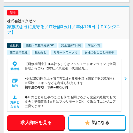
株式会社メタゼン
家族のように見守る／IT研修3ヵ月／年休125日【ITエンジニ
ア】
正社員
職種・業種未経験OK
完全週休2日制
学歴不問
第二新卒歓迎
転勤なし
リモートワーク可
女性のおしごと掲載中
【研修期間中】 ■本社もしくはフルリモートオンライン（全国
各地からOK） □本社／東京都千代田区九…
勤務地
■月給25万円以上＋賞与年2回＋各種手当（想定年収350万円）
※経験・スキルなどを考慮し決定します。 …
給与
初年度の年収：
350～800万円
◆ITのことも仕事のことも何でも聞けるから完全未経験でも大
丈夫！研修期間3ヵ月はフルリモートOK！立派なITエンジニア
対象と
に育てます！
なる方
求人詳細を見る
気になる