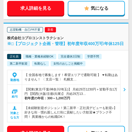
求人詳細を見る
気になる
志望動機・自己PR不要
株式会社コプロコンストラクション
※□【プロジェクト企画・管理】初年度年収400万可/年休125日
正社員
職種・業種未経験OK
完全週休2日制
学歴不問
第二新卒歓迎
転勤なし
女性のおしごと掲載中
【 全国各地で募集します！希望エリアで通勤可能 】 ▼転勤はあ
りません！ 〈 支店一覧 〉 札幌支…
勤務地
【関東(東京/千葉/神奈川/埼玉)】 月給29万1230円＋皆勤手当1万
円 【関西(大阪/京都/兵庫)】 月給29万13…
給与
初年度の年収：
300～1,200万円
【未経験歓迎ポジション！第二新卒・正社員デビューも歓迎♪】
好きな街・慣れ親しんだ街に貢献したい方歓迎★ブランク不
対象と
問！ 異業種からの転職OK！
なる方