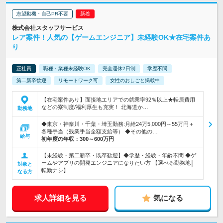
志望動機・自己PR不要
株式会社スタッフサービス
レア案件！人気の【ゲームエンジニア】未経験OK★在宅案件あ
り
正社員
職種・業種未経験OK
完全週休2日制
学歴不問
第二新卒歓迎
リモートワーク可
女性のおしごと掲載中
【在宅案件あり】面接地エリアでの就業率92％以上★転居費用
などの寮制度/福利厚生も充実！ 北海道か…
勤務地
◆東京・神奈川・千葉・埼玉勤務:月給24万5,000円～55万円＋
各種手当（残業手当全額支給等） ◆その他の…
給与
初年度の年収：
300～600万円
【未経験・第二新卒・既卒歓迎】◆学歴・経験・年齢不問 ◆ゲ
ームやアプリの開発エンジニアになりたい方 【選べる勤務地│
対象と
転勤ナシ】
なる方
求人詳細を見る
気になる