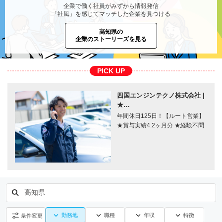
企業で働く社員がみずから情報発信
「社風」を感じてマッチした企業を見つける
高知県の
企業のストーリーズを見る
PICK UP
四国エンジンテクノ株式会社 |
★…
年間休日125日！【ルート営業】
★賞与実績4.2ヶ月分 ★経験不問
高知県
勤務地
職種
年収
特徴
条件変更