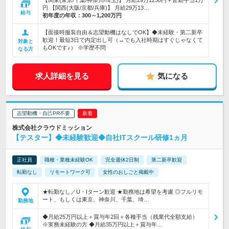
【関東(東京/千葉/神奈川/埼玉)】 月給29万1230円＋皆勤手当1万
円 【関西(大阪/京都/兵庫)】 月給29万13…
給与
初年度の年収：
300～1,200万円
【面接時服装自由＆志望動機はなしでOK】◆未経験・第二新卒
歓迎！最短3日で内定出し可（→でも入社時期はすぐじゃなくて
対象と
もOKです♪） ※学歴不問
なる方
求人詳細を見る
気になる
志望動機・自己PR不要
株式会社クラウドミッション
【テスター】◆未経験歓迎◆自社ITスクール研修1ヵ月
正社員
職種・業種未経験OK
完全週休2日制
第二新卒歓迎
転勤なし
リモートワーク可
女性のおしごと掲載中
★転勤なし／U・Iターン歓迎 ★勤務地は希望を考慮 ◎フルリモ
ート、もしくは東京、神奈川、千葉、埼…
勤務地
◆月給25万円以上＋賞与年2回＋各種手当（残業代全額支給）
※実務未経験の方 ◆月給35万円以上＋賞与年…