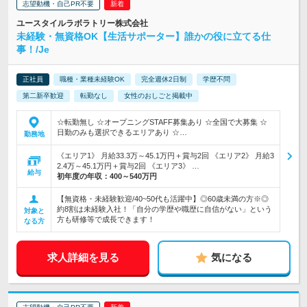
志望動機・自己PR不要
ユースタイルラボラトリー株式会社
未経験・無資格OK【生活サポーター】誰かの役に立てる仕
事！/Je
正社員
職種・業種未経験OK
完全週休2日制
学歴不問
第二新卒歓迎
転勤なし
女性のおしごと掲載中
☆転勤無し ☆オープニングSTAFF募集あり ☆全国で大募集 ☆
日勤のみも選択できるエリアあり ☆…
勤務地
《エリア1》 月給33.3万～45.1万円＋賞与2回 《エリア2》 月給3
2.4万～45.1万円＋賞与2回 《エリア3》 …
給与
初年度の年収：
400～540万円
【無資格・未経験歓迎/40~50代も活躍中】◎60歳未満の方※◎
約8割は未経験入社！「自分の学歴や職歴に自信がない」という
対象と
方も研修等で成長できます！
なる方
求人詳細を見る
気になる