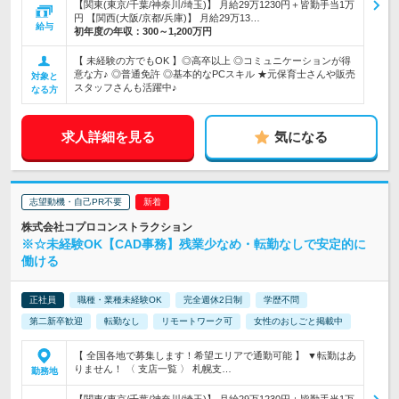
【関東(東京/千葉/神奈川/埼玉)】 月給29万1230円＋皆勤手当1万
円 【関西(大阪/京都/兵庫)】 月給29万13…
給与
初年度の年収：
300～1,200万円
【 未経験の方でもOK 】◎高卒以上 ◎コミュニケーションが得
意な方♪ ◎普通免許 ◎基本的なPCスキル ★元保育士さんや販売
対象と
スタッフさんも活躍中♪
なる方
求人詳細を見る
気になる
志望動機・自己PR不要
株式会社コプロコンストラクション
※☆未経験OK【CAD事務】残業少なめ・転勤なしで安定的に
働ける
正社員
職種・業種未経験OK
完全週休2日制
学歴不問
第二新卒歓迎
転勤なし
リモートワーク可
女性のおしごと掲載中
【 全国各地で募集します！希望エリアで通勤可能 】 ▼転勤はあ
りません！ 〈 支店一覧 〉 札幌支…
勤務地