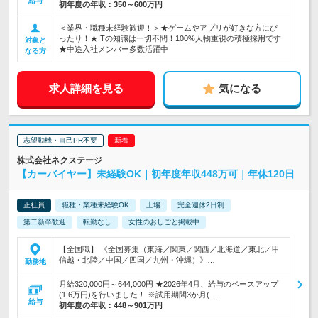
給与
初年度の年収：
350～600万円
＜業界・職種未経験歓迎！＞★ゲームやアプリが好きな方にぴ
ったり！★ITの知識は一切不問！100%人物重視の積極採用です
対象と
★中途入社メンバー多数活躍中
なる方
求人詳細を見る
気になる
志望動機・自己PR不要
株式会社ネクステージ
【カーバイヤー】未経験OK｜初年度年収448万可｜年休120日
正社員
職種・業種未経験OK
上場
完全週休2日制
第二新卒歓迎
転勤なし
女性のおしごと掲載中
【全国職】 《全国募集（東海／関東／関西／北海道／東北／甲
信越・北陸／中国／四国／九州・沖縄）》…
勤務地
月給320,000円～644,000円 ★2026年4月、給与のベースアップ
(1.6万円)を行いました！ ※試用期間3か月(…
給与
初年度の年収：
448～901万円