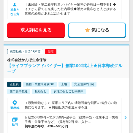
【未経験・第二新卒歓迎／バイヤー業務の経験は一切不要】◆
イチから育てる充実した社内環境◆販売や接客など人と接する
対象と
業務の経験があれば活かせます
なる方
求人詳細を見る
気になる
志望動機・自己PR不要
株式会社かんぽ生命保険
【ライフプランアドバイザー】創業100年以上★日本郵政グル
ープ
正社員
職種・業種未経験OK
上場
完全週休2日制
第二新卒歓迎
転勤なし
女性のおしごと掲載中
＜原則転勤なし＞ 採用エリア内の通勤可能な範囲の拠点での勤
務になります。 ★初期配属の都道府県を選…
勤務地
月給256,800円～310,350円+諸手当（残業手当・住居手当・扶養
手当・営業手当など）+賞与年2回 ※ご入社…
給与
初年度の年収：
420～500万円