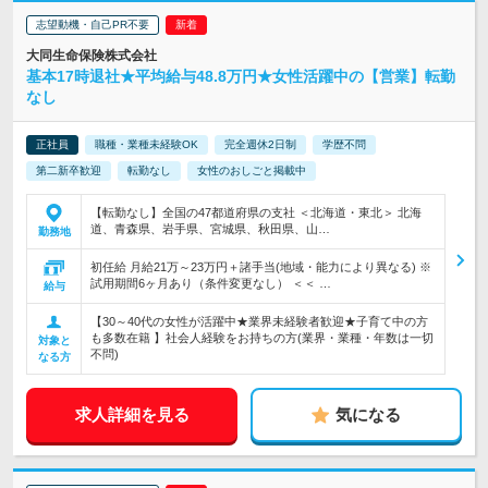
志望動機・自己PR不要
大同生命保険株式会社
基本17時退社★平均給与48.8万円★女性活躍中の【営業】転勤
なし
正社員
職種・業種未経験OK
完全週休2日制
学歴不問
第二新卒歓迎
転勤なし
女性のおしごと掲載中
【転勤なし】全国の47都道府県の支社 ＜北海道・東北＞ 北海
道、青森県、岩手県、宮城県、秋田県、山…
勤務地
初任給 月給21万～23万円＋諸手当(地域・能力により異なる) ※
試用期間6ヶ月あり（条件変更なし） ＜＜ …
給与
【30～40代の女性が活躍中★業界未経験者歓迎★子育て中の方
も多数在籍 】社会人経験をお持ちの方(業界・業種・年数は一切
対象と
不問)
なる方
求人詳細を見る
気になる