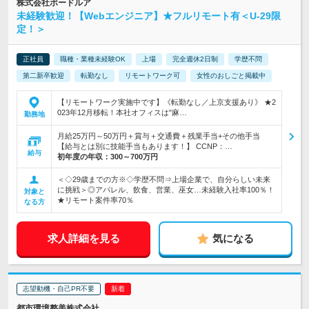
株式会社ボードルア
未経験歓迎！【Webエンジニア】★フルリモート有＜U-29限
定！＞
正社員
職種・業種未経験OK
上場
完全週休2日制
学歴不問
第二新卒歓迎
転勤なし
リモートワーク可
女性のおしごと掲載中
【リモートワーク実施中です】《転勤なし／上京支援あり》 ★2
023年12月移転！本社オフィスは"麻…
勤務地
月給25万円～50万円＋賞与＋交通費＋残業手当+その他手当
【給与とは別に技能手当もあります！】 CCNP：…
給与
初年度の年収：
300～700万円
＜◇29歳までの方※◇学歴不問⇒上場企業で、自分らしい未来
に挑戦＞◎アパレル、飲食、営業、巫女…未経験入社率100％！
対象と
★リモート案件率70％
なる方
求人詳細を見る
気になる
志望動機・自己PR不要
都市環境整美株式会社