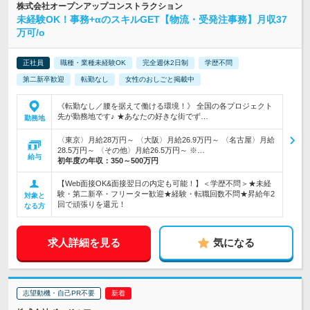
株式会社オープンアップコンストラクション
未経験OK！事務+αのスキルGET【物流・受発注事務】月収37
万可/o
正社員
職種・業種未経験OK
完全週休2日制
学歴不問
第二新卒歓迎
転勤なし
女性のおしごと掲載中
《転勤なし／腰を据えて働ける環境！》 全国の各プロジェクト
先が勤務地です♪ ★あなたの好きな街でず…
勤務地
〈東京〉月給28万円～ 〈大阪〉月給26.9万円～ 〈名古屋〉月給
28.5万円～ 〈その他〉月給26.5万円～ ※…
給与
初年度の年収：
350～500万円
【Web面接OK&面接翌日の内定も可能！】＜学歴不問＞★未経
験・第二新卒・フリーター歓迎★経験・転職回数不問★昇給年2
対象と
回で頑張りを還元！
なる方
求人詳細を見る
気になる
志望動機・自己PR不要