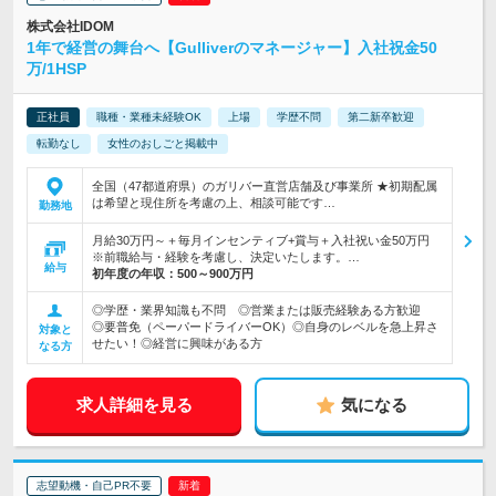
株式会社IDOM
1年で経営の舞台へ【Gulliverのマネージャー】入社祝金50
万/1HSP
正社員
職種・業種未経験OK
上場
学歴不問
第二新卒歓迎
転勤なし
女性のおしごと掲載中
全国（47都道府県）のガリバー直営店舗及び事業所 ★初期配属
は希望と現住所を考慮の上、相談可能です…
勤務地
月給30万円～＋毎月インセンティブ+賞与＋入社祝い金50万円
※前職給与・経験を考慮し、決定いたします。…
給与
初年度の年収：
500～900万円
◎学歴・業界知識も不問 ◎営業または販売経験ある方歓迎
◎要普免（ペーパードライバーOK）◎自身のレベルを急上昇さ
対象と
せたい！◎経営に興味がある方
なる方
求人詳細を見る
気になる
志望動機・自己PR不要