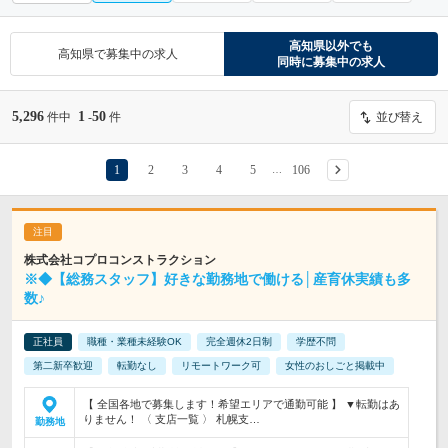
高知県
以外でも
高知県
で募集中の求人
同時に募集中の求人
5,296
1
50
件中
-
件
並び替え
1
2
3
4
5
106
…
株式会社コプロコンストラクション
※◆【総務スタッフ】好きな勤務地で働ける│産育休実績も多
数♪
正社員
職種・業種未経験OK
完全週休2日制
学歴不問
第二新卒歓迎
転勤なし
リモートワーク可
女性のおしごと掲載中
【 全国各地で募集します！希望エリアで通勤可能 】 ▼転勤はあ
りません！ 〈 支店一覧 〉 札幌支…
勤務地