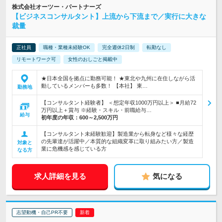
株式会社オーツー・パートナーズ
【ビジネスコンサルタント】上流から下流まで／実行に大きな
裁量
正社員
職種・業種未経験OK
完全週休2日制
転勤なし
リモートワーク可
女性のおしごと掲載中
★日本全国を拠点に勤務可能！ ★東北や九州に在住しながら活
動しているメンバーも多数！ 【本社】 東…
勤務地
【コンサルタント経験者】 ＜想定年収1000万円以上＞ ■月給72
万円以上＋賞与 ※経験・スキル・前職給与…
給与
初年度の年収：
600～2,500万円
【コンサルタント未経験歓迎】製造業から転身など様々な経歴
の先輩達が活躍中／本質的な組織変革に取り組みたい方／製造
対象と
業に危機感を感じている方
なる方
求人詳細を見る
気になる
志望動機・自己PR不要