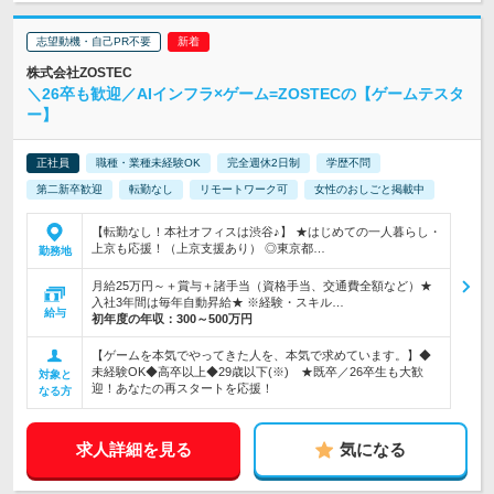
志望動機・自己PR不要
株式会社ZOSTEC
＼26卒も歓迎／AIインフラ×ゲーム=ZOSTECの【ゲームテスタ
ー】
正社員
職種・業種未経験OK
完全週休2日制
学歴不問
第二新卒歓迎
転勤なし
リモートワーク可
女性のおしごと掲載中
【転勤なし！本社オフィスは渋谷♪】 ★はじめての一人暮らし・
上京も応援！（上京支援あり） ◎東京都…
勤務地
月給25万円～＋賞与＋諸手当（資格手当、交通費全額など）★
入社3年間は毎年自動昇給★ ※経験・スキル…
給与
初年度の年収：
300～500万円
【ゲームを本気でやってきた人を、本気で求めています。】◆
未経験OK◆高卒以上◆29歳以下(※) ★既卒／26卒生も大歓
対象と
迎！あなたの再スタートを応援！
なる方
求人詳細を見る
気になる