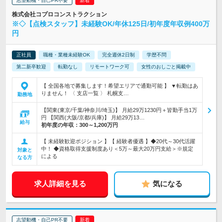
志望動機・自己PR不要
株式会社コプロコンストラクション
※◇【点検スタッフ】未経験OK/年休125日/初年度年収例400万
円
正社員
職種・業種未経験OK
完全週休2日制
学歴不問
第二新卒歓迎
転勤なし
リモートワーク可
女性のおしごと掲載中
【 全国各地で募集します！希望エリアで通勤可能 】 ▼転勤はあ
りません！ 〈 支店一覧 〉 札幌支…
勤務地
【関東(東京/千葉/神奈川/埼玉)】 月給29万1230円＋皆勤手当1万
円 【関西(大阪/京都/兵庫)】 月給29万13…
給与
初年度の年収：
300～1,200万円
【 未経験歓迎ポジション 】【 経験者優遇 】◆20代～30代活躍
中！ ◆資格取得支援制度あり＜5万～最大20万円支給＞※規定
対象と
による
なる方
求人詳細を見る
気になる
志望動機・自己PR不要