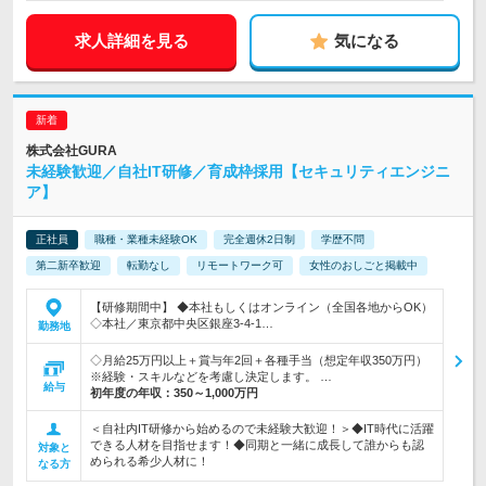
求人詳細を見る
気になる
株式会社GURA
未経験歓迎／自社IT研修／育成枠採用【セキュリティエンジニ
ア】
正社員
職種・業種未経験OK
完全週休2日制
学歴不問
第二新卒歓迎
転勤なし
リモートワーク可
女性のおしごと掲載中
【研修期間中】 ◆本社もしくはオンライン（全国各地からOK）
◇本社／東京都中央区銀座3-4-1…
勤務地
◇月給25万円以上＋賞与年2回＋各種手当（想定年収350万円）
※経験・スキルなどを考慮し決定します。 …
給与
初年度の年収：
350～1,000万円
＜自社内IT研修から始めるので未経験大歓迎！＞◆IT時代に活躍
できる人材を目指せます！◆同期と一緒に成長して誰からも認
対象と
められる希少人材に！
なる方