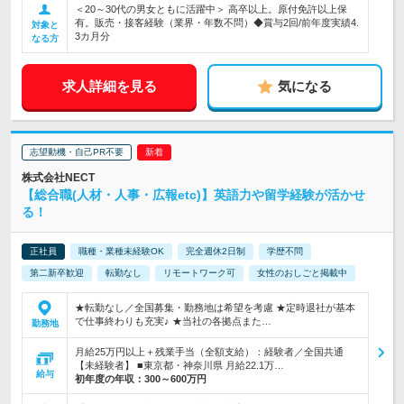
＜20～30代の男女ともに活躍中＞ 高卒以上。原付免許以上保
有。販売・接客経験（業界・年数不問）◆賞与2回/前年度実績4.
対象と
3カ月分
なる方
求人詳細を見る
気になる
志望動機・自己PR不要
株式会社NECT
【総合職(人材・人事・広報etc)】英語力や留学経験が活かせ
る！
正社員
職種・業種未経験OK
完全週休2日制
学歴不問
第二新卒歓迎
転勤なし
リモートワーク可
女性のおしごと掲載中
★転勤なし／全国募集・勤務地は希望を考慮 ★定時退社が基本
で仕事終わりも充実♪ ★当社の各拠点また…
勤務地
月給25万円以上＋残業手当（全額支給）：経験者／全国共通
【未経験者】 ■東京都・神奈川県 月給22.1万…
給与
初年度の年収：
300～600万円