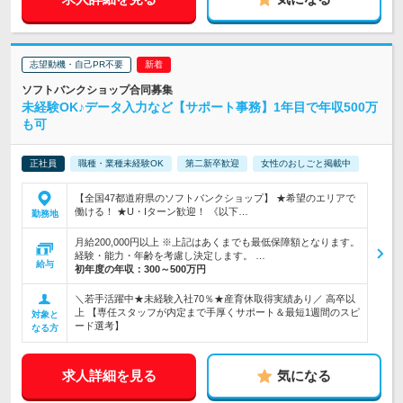
志望動機・自己PR不要
ソフトバンクショップ合同募集
未経験OK♪データ入力など【サポート事務】1年目で年収500万
も可
正社員
職種・業種未経験OK
第二新卒歓迎
女性のおしごと掲載中
【全国47都道府県のソフトバンクショップ】 ★希望のエリアで
働ける！ ★U・Iターン歓迎！ 《以下…
勤務地
月給200,000円以上 ※上記はあくまでも最低保障額となります。
経験・能力・年齢を考慮し決定します。 …
給与
初年度の年収：
300～500万円
＼若手活躍中★未経験入社70％★産育休取得実績あり／ 高卒以
上 【専任スタッフが内定まで手厚くサポート＆最短1週間のスピ
対象と
ード選考】
なる方
求人詳細を見る
気になる