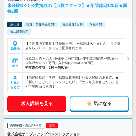
未経験OK！公共施設の【点検スタッフ】★年間休日125日★面
接1回
正社員
職種・業種未経験OK
完全週休2日制
学歴不問
第二新卒歓迎
【全国各地で募集！積極採用中】 ▼転勤はありません！ ※各支
店からプロジェクト先に配属されます。…
勤務地
月給21万円～35万円+諸手当+賞与2回(昨年度実績50～80万円)
＜年収例＞ 500万円／入社5年／30歳 370万円…
給与
初年度の年収：
310～450万円
【未経験歓迎／学歴・転職回数不問】社会人経験のある方。★
「新しいことにチャレンジしたい」「オフも充実させたい」な
対象と
ど応募理由も不問！
なる方
求人詳細を見る
気になる
志望動機・自己PR不要
株式会社オープンアップコンストラクション