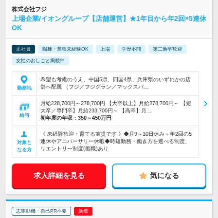
株式会社フジ
上場企業/イオングループ【店舗運営】★1年目から年2回×5連休
OK
正社員
職種・業種未経験OK
上場
学歴不問
第二新卒歓迎
女性のおしごと掲載中
希望も考慮のうえ、中国5県、四国4県、兵庫県のいずれかの店
舗へ配属 （フジ／フジグラン／マックスバ…
勤務地
月給228,700円～278,700円 【大卒以上】月給278,700円～ 【短
大卒／専門卒】月給233,700円～ 【高卒】月…
給与
初年度の年収：
350～450万円
《 未経験歓迎・育てる前提です 》◆月9～10日休み＋年2回の5
連休やアニバーサリー休暇◆時短勤務・働き方を選べる制度、
対象と
リエントリー制度(復職)あり
なる方
求人詳細を見る
気になる
志望動機・自己PR不要