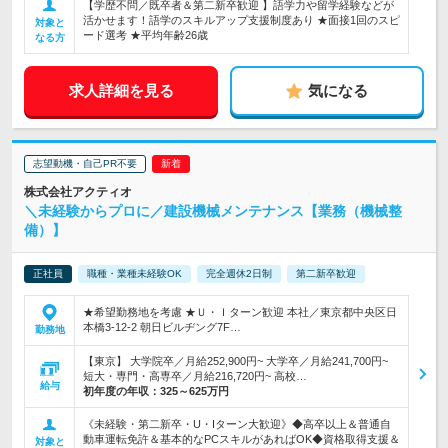
【学歴不問／既卒者＆第二新卒歓迎 】語学力や留学経験などが
活かせます！語学のスキルアップ支援制度あり ★面接1回のスピ
対象と
ード選考 ★平均年齢26歳
なる方
求人詳細を見る
気になる
志望動機・自己PR不要
株式会社アクティオ
＼未経験からプロに／建設機械メンテナンス【業務（機械整
備）】
正社員
職種・業種未経験OK
完全週休2日制
第二新卒歓迎
★希望勤務地を考慮 ★Ｕ・Ｉターン歓迎 本社／東京都中央区日
本橋3-12-2 朝日ビルヂング7F…
勤務地
【東京】 大学院卒／月給252,900円~ 大学卒／月給241,700円~
短大・専門・高専卒／月給216,720円~ 高校…
給与
初年度の年収：
325～625万円
《未経験・第二新卒・U・Iターン大歓迎》◆高卒以上＆普通自
動車運転免許＆基本的なPCスキルがあればOK◆資格取得支援＆
対象と